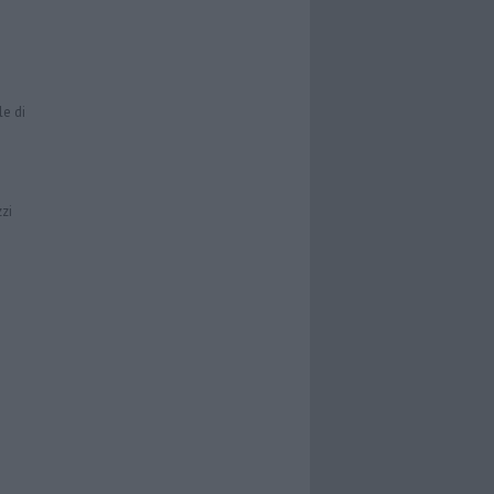
le di
zzi