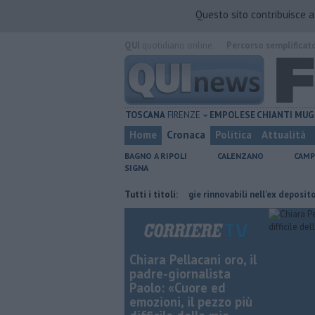
Questo sito contribuisce 
QUI
quotidiano online.
Percorso semplificat
TOSCANA
FIRENZE
EMPOLESE
CHIANTI
MUG
Home
Cronaca
Politica
Attualità
BAGNO A RIPOLI
CALENZANO
CAMP
SIGNA
i cambiano orario
Hub delle energie rinnovabili nell'ex deposito Eni
Tutti i titoli:
Chiara Pellacani oro, il
padre-giornalista
Paolo: «Cuore ed
emozioni, il pezzo più