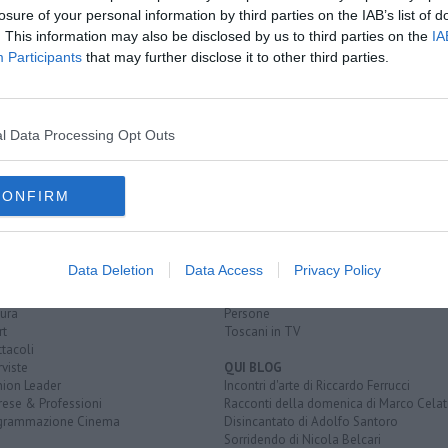
losure of your personal information by third parties on the IAB’s list of
tto
. This information may also be disclosed by us to third parties on the
IA
ni
Participants
that may further disclose it to other third parties.
l Data Processing Opt Outs
CONFIRM
EGORIE
RUBRICHE
naca
Le notizie di oggi
tica
Più Letti della settimana
Data Deletion
Data Access
Privacy Policy
alità
Più Letti del mese
nomia
Archivio Notizie
ura
Persone
rt
Toscani in TV
tacoli
rviste
QUI BLOG
nion Leader
Incontri d'arte di Riccardo Ferrucci
rese & Professioni
Racconti della domenica di Marco Celat
grammazione Cinema
Disincantato di Adolfo Santoro
Sorridendo di Nicola Belcari