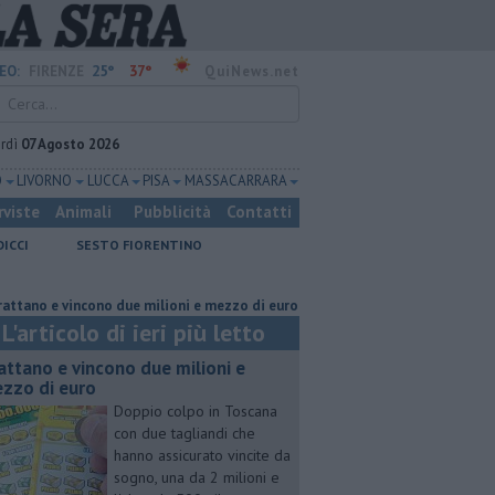
25°
37°
EO:
FIRENZE
QuiNews.net
rdì
07 Agosto 2026
O
LIVORNO
LUCCA
PISA
MASSA CARRARA
rviste
Animali
Pubblicità
Contatti
DICCI
SESTO FIORENTINO
e vincono due milioni e mezzo di euro
Lavori sulla Firenze-Roma, i tre
L'articolo di ieri più letto
attano e vincono due milioni e
zzo di euro
Doppio colpo in Toscana
con due tagliandi che
hanno assicurato vincite da
sogno, una da 2 milioni e