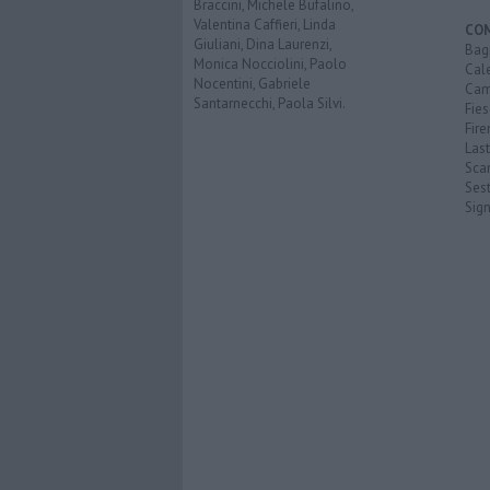
Braccini, Michele Bufalino,
Valentina Caffieri, Linda
CO
Giuliani, Dina Laurenzi,
Bagn
Monica Nocciolini, Paolo
Cal
Nocentini, Gabriele
Cam
Santarnecchi, Paola Silvi.
Fies
Fire
Last
Scan
Sest
Sig