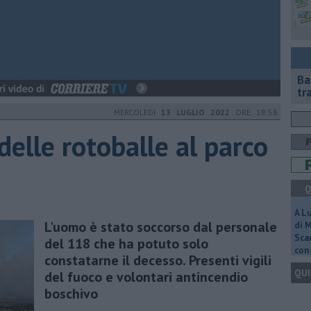
Ba
tr
MERCOLEDÌ
13 LUGLIO 2022
ORE 18:58
elle rotoballe al parco
Q
A L
L'uomo è stato soccorso dal personale
di 
Scar
del 118 che ha potuto solo
con 
constatarne il decesso. Presenti vigili
QUI
del fuoco e volontari antincendio
boschivo