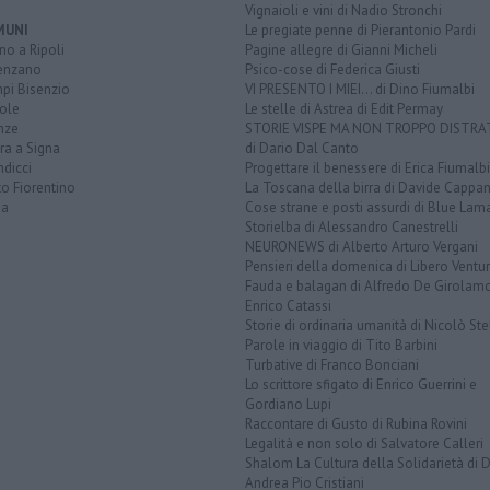
Vignaioli e vini di Nadio Stronchi
MUNI
Le pregiate penne di Pierantonio Pardi
o a Ripoli
Pagine allegre di Gianni Micheli
enzano
Psico-cose di Federica Giusti
pi Bisenzio
VI PRESENTO I MIEI... di Dino Fiumalbi
ole
Le stelle di Astrea di Edit Permay
nze
STORIE VISPE MA NON TROPPO DISTR
ra a Signa
di Dario Dal Canto
dicci
Progettare il benessere di Erica Fiumalbi
o Fiorentino
La Toscana della birra di Davide Cappan
na
Cose strane e posti assurdi di Blue Lam
Storielba di Alessandro Canestrelli
NEURONEWS di Alberto Arturo Vergani
Pensieri della domenica di Libero Ventur
Fauda e balagan di Alfredo De Girolam
Enrico Catassi
Storie di ordinaria umanità di Nicolò Ste
Parole in viaggio di Tito Barbini
Turbative di Franco Bonciani
Lo scrittore sfigato di Enrico Guerrini e
Gordiano Lupi
Raccontare di Gusto di Rubina Rovini
Legalità e non solo di Salvatore Calleri
Shalom La Cultura della Solidarietà di 
Andrea Pio Cristiani