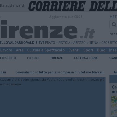
alla audience di
o
Aggiornato alle 08:25
MET
Vene
ELLO
VALDARNO
VALDISIEVE
PRATO
PISTOIA
AREZZO
SIENA
GROSSET
Lavoro
Arte
Cultura e Spettacolo
Eventi
Sport
Blog
Inte
I BISENZIO
FIESOLE
FIRENZE
LASTRA A SIGNA
SCAN
Giornalismo in lutto per la scomparsa di Stefano Marcelli
Grattano 
Gr
me