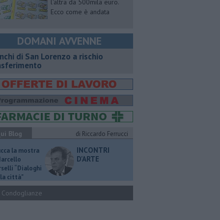
l'altra da 500mila euro.
Ecco come è andata
DOMANI AVVENNE
nchi di San Lorenzo a rischio
asferimento
ui Blog
di Riccardo Ferrucci
INCONTRI
ucca la mostra
D'ARTE
Marcello
selli “Dialoghi
la città"
Condoglianze