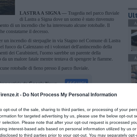
LASTRA A SIGNA —
Tragedia nel parco fluviale
Ult
di Lastra a Signa dove un uomo è stato rinvenuto
A
ento di un incendio che ha interessato alcune rotoballe. Il
he constatarne il decesso.
er un incendio di sterpaglie in via Stagno nel Comune di Lastra
 del fuoco da Calenzano ed i volontari dell'antincendio della
nti dei Carabinieri, l'uomo sarebbe un parente della
A
to da un malore fatale mentre tentava di spengere le fiamme.
lcune rotoballe di fieno presso il parco fluviale.
A
renze.it -
Do Not Process My Personal Information
oscana iscriviti alla
Newsletter QUInews - ToscanaMedia.
to opt-out of the sale, sharing to third parties, or processing of your per
amente nella tua casella di posta.
formation for targeted advertising by us, please use the below opt-out s
r selection. Please note that after your opt-out request is processed y
A
eing interest-based ads based on personal information utilized by us or
disclosed to third parties prior to your opt-out. You may separately opt-