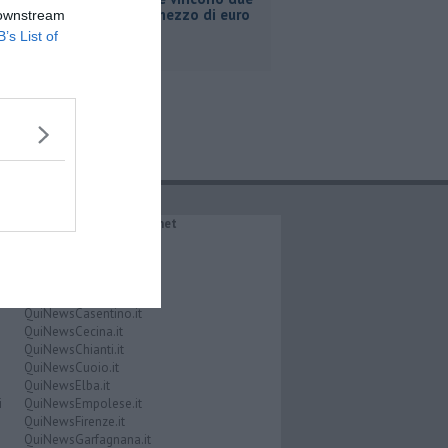
milioni e mezzo di euro
 downstream
B’s List of
IL NETWORK QuiNews.net
QuiNewsAbetone.it
QuiNewsAmiata.it
QuiNewsAnimali.it
QuiNewsArezzo.it
QuiNewsCasentino.it
QuiNewsCecina.it
QuiNewsChianti.it
QuiNewsCuoio.it
QuiNewsElba.it
i
QuiNewsEmpolese.it
QuiNewsFirenze.it
QuiNewsGarfagnana.it