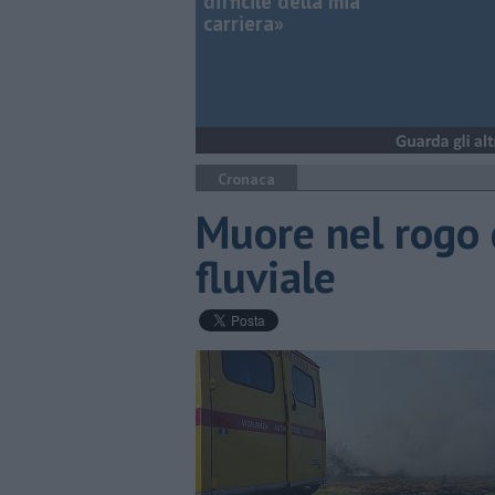
difficile della mia
carriera»
Cronaca
Muore nel rogo d
fluviale