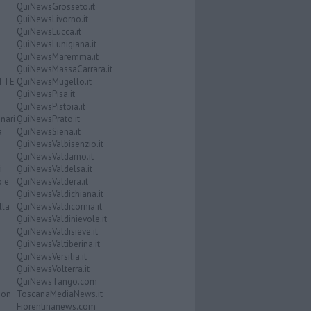
QuiNewsGrosseto.it
QuiNewsLivorno.it
QuiNewsLucca.it
QuiNewsLunigiana.it
QuiNewsMaremma.it
QuiNewsMassaCarrara.it
ATTE
QuiNewsMugello.it
QuiNewsPisa.it
QuiNewsPistoia.it
nari
QuiNewsPrato.it
a
QuiNewsSiena.it
QuiNewsValbisenzio.it
QuiNewsValdarno.it
i
QuiNewsValdelsa.it
o e
QuiNewsValdera.it
QuiNewsValdichiana.it
lla
QuiNewsValdicornia.it
QuiNewsValdinievole.it
QuiNewsValdisieve.it
QuiNewsValtiberina.it
QuiNewsVersilia.it
QuiNewsVolterra.it
QuiNewsTango.com
Don
ToscanaMediaNews.it
Fiorentinanews.com