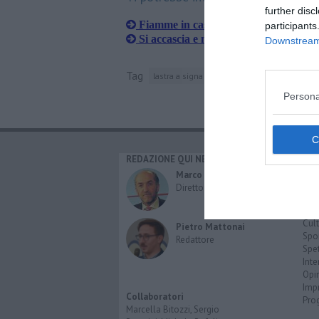
further disc
Fiamme in caserma, muore un polizio
participants
Si accascia e muore in strada a 44 an
Downstream 
Tag
lastra a signa
calenzano
Persona
REDAZIONE QUI NEWS
CAT
Cro
Marco Migli
Poli
Direttore Responsabile
Attu
Eco
Cult
Pietro Mattonai
Spo
Redattore
Spet
Inte
Opi
Imp
Collaboratori
Pro
Marcella Bitozzi, Sergio