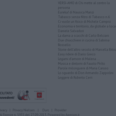
VERSI-AMO di Chi mette al centro la
persona
Eureka! di Nausica Manzi
Tabasco senza filtro di Tabasco n.6
Ci vuole un fisico di Michele Campisi
Economia e territorio, da globale a loca
Daniele Salvadori
La dama a scacchi di Carlo Belciani
Due chiacchiere in cucina di Sabrina
Rossello
Storie dell'altro secolo di Marcella Bito
Easy ridere di Dario Greco
Legami d'amore di Malena ...
Musica e dintorni di Fausto Pirìto
Parole milonguere di Maria Caruso
Lo sguardo di Don Armando Zappolini
Leggere di Roberto Cerri
rivacy
|
Privacy Nielsen
|
Durc
|
Provider
di Firenze n. 5935 del 27.09.2013. Powered by
Aperion.it