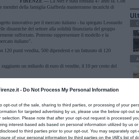
FIRENZE —
La Mef è stata fondata 47 anni fa. Con
que membri della famiglia Giaffreda manterranno incarichi di
Ult
getto innovativo per il mercato italiano - ha spiegato Leonardo
C
le dinamiche del settore alla solidità finanziaria del gruppo
ormente rafforzato. Potremo rappresentare il modello e la
ercato italiano".
 120 punti vendita, 500 dipendenti e un fatturato di 120
A
aggiunto un miliardo di euro di vendite, il 10 per cento del
renze.it -
Do Not Process My Personal Information
A
to opt-out of the sale, sharing to third parties, or processing of your per
formation for targeted advertising by us, please use the below opt-out s
oscana iscriviti alla
Newsletter QUInews - ToscanaMedia.
r selection. Please note that after your opt-out request is processed y
amente nella tua casella di posta.
eing interest-based ads based on personal information utilized by us or
A
disclosed to third parties prior to your opt-out. You may separately opt-
losure of your personal information by third parties on the IAB’s list of