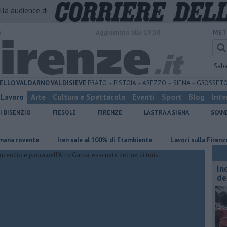
alla audience di
o
Aggiornato alle 19:30
MET
Sab
ELLO
VALDARNO
VALDISIEVE
PRATO
PISTOIA
AREZZO
SIENA
GROSSET
Lavoro
Arte
Cultura e Spettacolo
Eventi
Sport
Blog
Inte
I BISENZIO
FIESOLE
FIRENZE
LASTRA A SIGNA
SCAN
ovente
Iren sale al 100% di Etambiente
Lavori sulla Firenze-Roma,
In
de