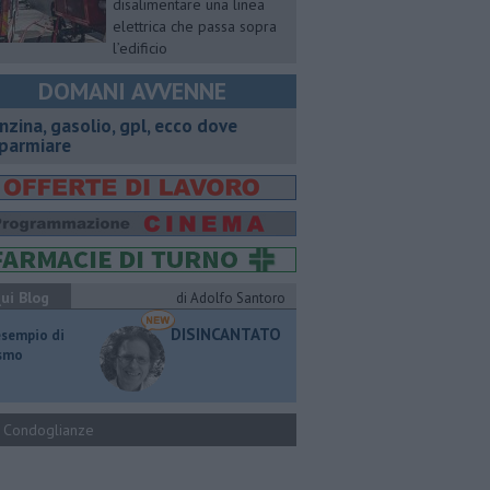
disalimentare una linea
elettrica che passa sopra
l’edificio
DOMANI AVVENNE
enzina, gasolio, gpl, ecco dove
sparmiare
ui Blog
di Adolfo Santoro
DISINCANTATO
esempio di
ismo
Condoglianze