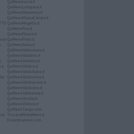
QuiNewsLucca.it
QuiNewsLunigiana.it
QuiNewsMaremma.it
QuiNewsMassaCarrara.it
ATTE
QuiNewsMugello.it
QuiNewsPisa.it
QuiNewsPistoia.it
nari
QuiNewsPrato.it
a
QuiNewsSiena.it
QuiNewsValbisenzio.it
QuiNewsValdarno.it
i
QuiNewsValdelsa.it
o e
QuiNewsValdera.it
QuiNewsValdichiana.it
lla
QuiNewsValdicornia.it
QuiNewsValdinievole.it
QuiNewsValdisieve.it
QuiNewsValtiberina.it
QuiNewsVersilia.it
QuiNewsVolterra.it
QuiNewsTango.com
Don
ToscanaMediaNews.it
Fiorentinanews.com