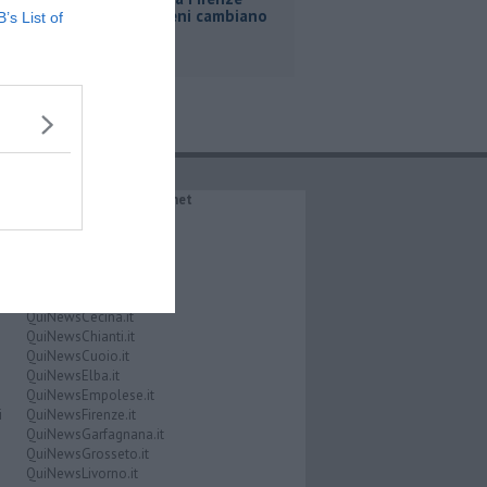
Roma, i treni cambiano
B’s List of
orario
IL NETWORK QuiNews.net
QuiNewsAbetone.it
QuiNewsAmiata.it
QuiNewsAnimali.it
QuiNewsArezzo.it
QuiNewsCasentino.it
QuiNewsCecina.it
QuiNewsChianti.it
QuiNewsCuoio.it
QuiNewsElba.it
QuiNewsEmpolese.it
i
QuiNewsFirenze.it
QuiNewsGarfagnana.it
QuiNewsGrosseto.it
QuiNewsLivorno.it