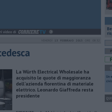
​B
ri
VENERDÌ
13 FEBBRAIO 2015
ORE 08:32
tedesca
Q
La Würth Electrical Wholesale ha
acquisito le quote di maggioranza
​Un 
civ
dell'azienda fiorentina di materiale
elettrico. Leonardo Giaffreda resta
presidente
QUI