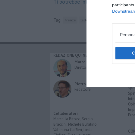
Ti potrebbe interessare anche:
participants
Downstream 
Tag
firenze
tedesco
toscana
liguria
um
Persona
REDAZIONE QUI NEWS
CAT
Cro
Marco Migli
Poli
Direttore Responsabile
Attu
Eco
Cult
Pietro Mattonai
Spo
Redattore
Spet
Inte
Opi
Imp
Collaboratori
Pro
Marcella Bitozzi, Sergio
Braccini, Michele Bufalino,
Valentina Caffieri, Linda
CO