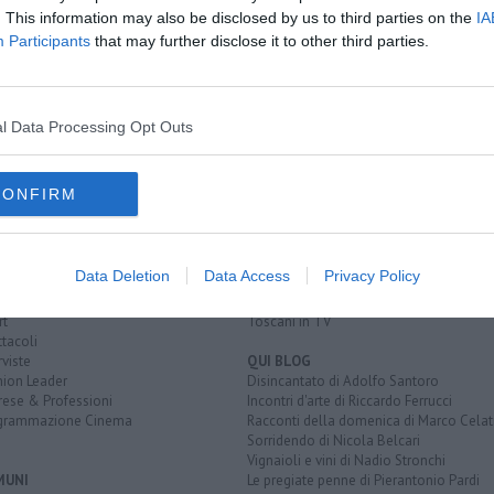
. This information may also be disclosed by us to third parties on the
IA
Participants
that may further disclose it to other third parties.
bria
euro
l Data Processing Opt Outs
CONFIRM
EGORIE
RUBRICHE
naca
Le notizie di oggi
tica
Più Letti della settimana
alità
Più Letti del mese
Data Deletion
Data Access
Privacy Policy
nomia
Archivio Notizie
ura
Persone
rt
Toscani in TV
tacoli
rviste
QUI BLOG
nion Leader
Disincantato di Adolfo Santoro
rese & Professioni
Incontri d'arte di Riccardo Ferrucci
grammazione Cinema
Racconti della domenica di Marco Celat
Sorridendo di Nicola Belcari
Vignaioli e vini di Nadio Stronchi
MUNI
Le pregiate penne di Pierantonio Pardi