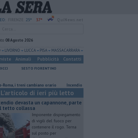
25°
37°
EO:
FIRENZE
QuiNews.net
ato
08 Agosto 2026
O
LIVORNO
LUCCA
PISA
MASSA CARRARA
rviste
Animali
Pubblicità
Contatti
DICCI
SESTO FIORENTINO
 i treni cambiano orario
Incendio devasta un capannone, parte del tetto
L'articolo di ieri più letto
cendio devasta un capannone, parte
l tetto collassa
Imponente dispiegamento
di vigili del fuoco per
contenere il rogo. Terna
sul posto per