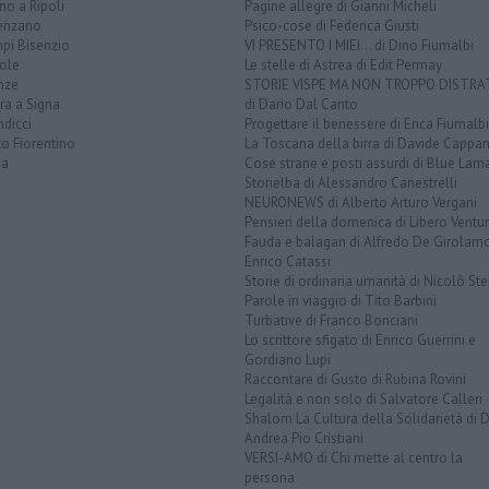
o a Ripoli
Pagine allegre di Gianni Micheli
enzano
Psico-cose di Federica Giusti
pi Bisenzio
VI PRESENTO I MIEI... di Dino Fiumalbi
ole
Le stelle di Astrea di Edit Permay
nze
STORIE VISPE MA NON TROPPO DISTR
ra a Signa
di Dario Dal Canto
dicci
Progettare il benessere di Erica Fiumalbi
o Fiorentino
La Toscana della birra di Davide Cappan
na
Cose strane e posti assurdi di Blue Lam
Storielba di Alessandro Canestrelli
NEURONEWS di Alberto Arturo Vergani
Pensieri della domenica di Libero Ventur
Fauda e balagan di Alfredo De Girolam
Enrico Catassi
Storie di ordinaria umanità di Nicolò Ste
Parole in viaggio di Tito Barbini
Turbative di Franco Bonciani
Lo scrittore sfigato di Enrico Guerrini e
Gordiano Lupi
Raccontare di Gusto di Rubina Rovini
Legalità e non solo di Salvatore Calleri
Shalom La Cultura della Solidarietà di 
Andrea Pio Cristiani
VERSI-AMO di Chi mette al centro la
persona