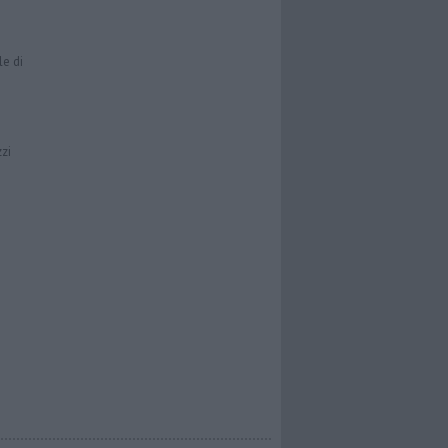
le di
zzi