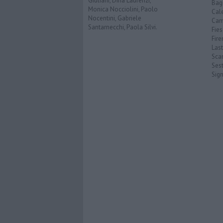
Giuliani, Dina Laurenzi,
Bagn
Monica Nocciolini, Paolo
Cal
Nocentini, Gabriele
Cam
Santarnecchi, Paola Silvi.
Fies
Fire
Last
Scan
Sest
Sig