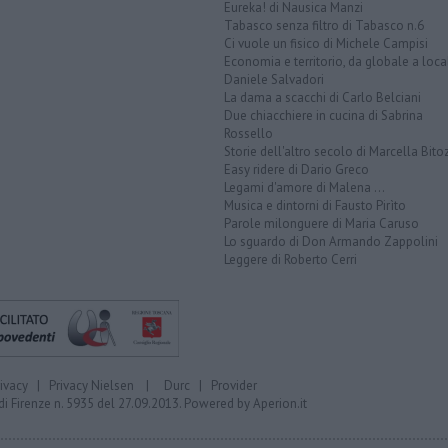
Eureka! di Nausica Manzi
Tabasco senza filtro di Tabasco n.6
Ci vuole un fisico di Michele Campisi
Economia e territorio, da globale a loca
Daniele Salvadori
La dama a scacchi di Carlo Belciani
Due chiacchiere in cucina di Sabrina
Rossello
Storie dell'altro secolo di Marcella Bito
Easy ridere di Dario Greco
Legami d'amore di Malena ...
Musica e dintorni di Fausto Pirìto
Parole milonguere di Maria Caruso
Lo sguardo di Don Armando Zappolini
Leggere di Roberto Cerri
rivacy
|
Privacy Nielsen
|
Durc
|
Provider
di Firenze n. 5935 del 27.09.2013. Powered by
Aperion.it