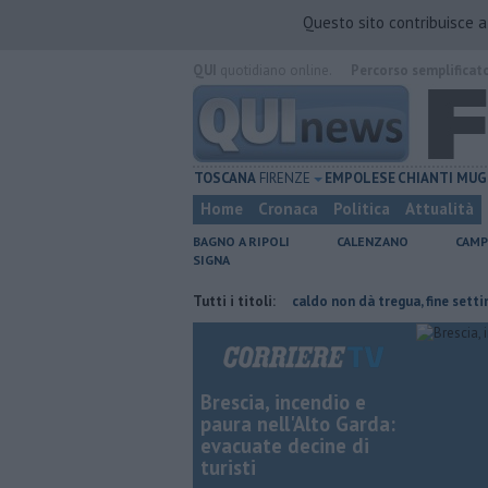
Questo sito contribuisce 
QUI
quotidiano online.
Percorso semplificat
TOSCANA
FIRENZE
EMPOLESE
CHIANTI
MUG
Home
Cronaca
Politica
Attualità
BAGNO A RIPOLI
CALENZANO
CAMP
SIGNA
rte del tetto collassa
Il grande caldo non dà tregua, fine settimana r
Tutti i titoli:
Brescia, incendio e
paura nell'Alto Garda:
evacuate decine di
turisti