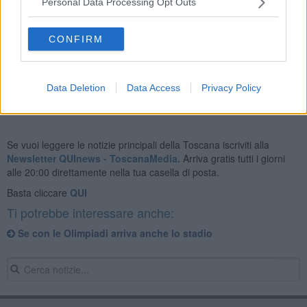
Personal Data Processing Opt Outs
ha tutte le carte in regola per esser parte di questo grande sogno".
CONFIRM
Data Deletion
Data Access
Privacy Policy
Se vuoi leggere le notizie principali della Toscana iscriviti alla
Newsletter QUInews - ToscanaMedia.
Arriva gratis tutti i giorni
alle 20:00 direttamente nella tua casella di posta.
Basta cliccare
QUI
Ti potrebbe interessare anche:
Se con le Olimpiadi arriva anche lo stadio