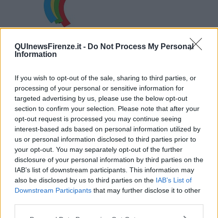
QUInewsFirenze.it -
Do Not Process My Personal
Information
Centinaia di giovani hanno aderito alla proposta del
If you wish to opt-out of the sale, sharing to third parties, or
presidente del Consiglio regionale Giani di candidare Firenze
processing of your personal or sensitive information for
e la Toscana per i giochi olimpici
targeted advertising by us, please use the below opt-out
section to confirm your selection. Please note that after your
opt-out request is processed you may continue seeing
interest-based ads based on personal information utilized by
us or personal information disclosed to third parties prior to
your opt-out. You may separately opt-out of the further
FIRENZE —
La conferma arriva dal Parlamento degli studenti
disclosure of your personal information by third parties on the
toscani.
IAB’s list of downstream participants. This information may
"Un Paese e una città candidati ad ospitare un'Olimpiade non
also be disclosed by us to third parties on the
IAB’s List of
possono permettersi pessimismi o tentennamenti - ha dichiarato il
Downstream Participants
that may further disclose it to other
presidente Bernard Dika - Le Olimpiadi sono il tramite di valori
third parties.
universali che anche la nostra regione incarna da sempre e il
grande entusiasmo dimostrato è la prova che la Toscana ci crede e