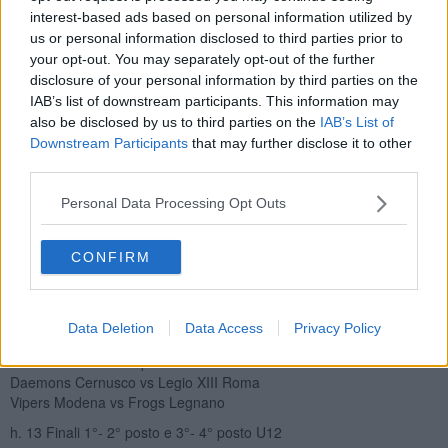
interest-based ads based on personal information utilized by
"Complimenti ai Guelfi Firenze per essere riusciti ad ospitare
us or personal information disclosed to third parties prior to
questo appuntamento così importante - ha dichiarato l'assessore
your opt-out. You may separately opt-out of the further
allo sport Cosimo Guccione che domani sarà presente alle finali - è
disclosure of your personal information by third parties on the
un segnale che c’è voglia di questo sport, grazie anche ai risultati
IAB’s list of downstream participants. This information may
sportivi dei Guelfi, e questo evento permetterà un’ulteriore crescita
also be disclosed by us to third parties on the
IAB’s List of
di un movimento in ascesa. Ancora una volta si conferma la grande
Downstream Participants
that may further disclose it to other
attrattività sportiva della nostra città".
third parties.
Nel rispetto dei protocolli Covid e delle disposizioni ministeriali,
l’accesso allo stadio sarà consentito solo ai possessori di green
Personal Data Processing Opt Outs
pass ‘rafforzato’ e per un massimo di 500 spettatori. L’uso della
mascherina FFP2 è obbligatorio.
CONFIRM
Sabato, 22 Gennaio
h. 14 Finale U15 Giaguari Torino vs Seamen Milano
h. 17.30 Finale U18 Skorpions Varese vs HP Team
Data Deletion
Data Access
Privacy Policy
Domenica, 23 Gennaio
h. 11 Semifinali Camp. U12:
Daemons Cernusco vs Legio XIII Roma
Vipers Modena vs Frogs Legnano
h. 13 Finali 1°- 2° posto e 3°- 4° posto U12