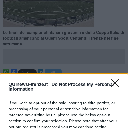
Le finali dei campionati italiani giovanili e della Coppa Italia di
football americano al Guelfi Sport Center di Firenze nel fine
settimana
FIRENZE —
A Firenze va in scena lo Youth Bowl 2021, al Guelfi
QUInewsFirenze.it -
Do Not Process My Personal
Sport Center di Firenze si svolgeranno, sabato e domenica, tutte le
Information
finali dei campionati italiani giovanili e della Coppa Italia di football
americano.
If you wish to opt-out of the sale, sharing to third parties, or
Due giorni di lavoro per gli osservatori della Nazionale U19 in vista
processing of your personal or sensitive information for
dei prossimi campionati europei di categoria.
targeted advertising by us, please use the below opt-out
section to confirm your selection. Please note that after your
opt-out request is processed you may continue seeing