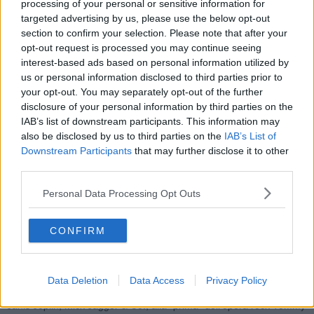
sponsorizzata da Angelo Pontecorboli Editore.
processing of your personal or sensitive information for
targeted advertising by us, please use the below opt-out
Protagonisti della Mostra “Woodstock e gli altri”,
in programma dal
section to confirm your selection. Please note that after your
3 Ottobre al 3 Novembre 2019
nello spazio espositivo del
opt-out request is processed you may continue seeing
Consiglio Regionale della Toscana intitolato a Carlo Azeglio Campi,
interest-based ads based on personal information utilized by
in via dei Pucci 16, saranno anche altri grandi eventi rock che si
us or personal information disclosed to third parties prior to
tennero in quell’anno irripetibile come il Festival di Newport (luglio
your opt-out. You may separately opt-out of the further
1969), quello dell’Isola di Wight (settembre 1969), il live dei Rolling
disclosure of your personal information by third parties on the
Stones al Madison Square Garden di New York (27 novembre
1969) e i vari concerti del Fillmore East (durante tutto l’anno).
IAB’s list of downstream participants. This information may
Anche in queste occasioni la fotografa-regista scattò innumerevoli
also be disclosed by us to third parties on the
IAB’s List of
fotografie oggi consegnate alla storia della musica nonché di
Downstream Participants
that may further disclose it to other
un’intera generazione.
third parties.
Personal Data Processing Opt Outs
Prima sala “Woodstock”: fotografie-testimonianze del prima-
CONFIRM
durante-dopo il Festival di Woodstock.
Seconda sala “Altri eventi”: fotografie in bianco e nero e a colori
scattate al Festival di Newport, all’Isola di Wight con gli Who e Bob
Data Deletion
Data Access
Privacy Policy
Dylan, al live dei Rolling Stones, in cui compaiono Tina Turner e
Janis Joplin, Mick Jagger & Co., alla “prima” dell’opera rock Tommy