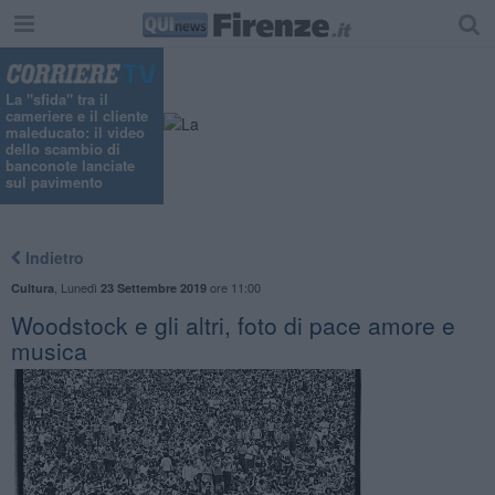
La "sfida" tra il
cameriere e il cliente
maleducato: il video
dello scambio di
banconote lanciate
sul pavimento
Indietro
,
Lunedì
ore 11:00
Cultura
23 Settembre 2019
Woodstock e gli altri, foto di pace amore e
musica