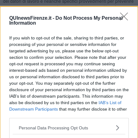
dei datori di lavoro e neanche specifici provvedimenti per prevenire
e scoraggiare aggressioni al personale dei mezzi adibiti al trasporto
pubblico da parte del legislatore.
QUInewsFirenze.it -
Do Not Process My Personal
Information
If you wish to opt-out of the sale, sharing to third parties, or
Sono possibili disservizi e disagi per i passeggeri della
processing of your personal or sensitive information for
tramvia di Firenze nella giornata di venerdì 16 Settembre dalle
targeted advertising by us, please use the below opt-out
ore 9 e 30 alle ore 17.
section to confirm your selection. Please note that after your
La tramvia
circolerà regolarmente dall’inizio del servizio (5 del
opt-out request is processed you may continue seeing
mattino) fino alle ore 9 e 30 e dalle 17 fino alle 2 di notte.
interest-based ads based on personal information utilized by
us or personal information disclosed to third parties prior to
A Gest l’adesione a precedenti scioperi indetti dalle medesime sigle
your opt-out. You may separately opt-out of the further
è stata del 79% del settore movimento.
disclosure of your personal information by third parties on the
Sempre venerdì 16 Settembre i bus di Autolinee Toscane
IAB’s list of downstream participants. This information may
potrebbero subire ritardi o cancellazioni di corse a causa di
also be disclosed by us to third parties on the
IAB’s List of
uno sciopero aziendale di 4 ore indetto dal sindacato FAST
Downstream Participants
that may further disclose it to other
Slm Confsal.
third parties.
Questo coinvolgerà sia il personale viaggiante che gli impiegati,
compresi quelli delle biglietterie.
Personal Data Processing Opt Outs
Lo sciopero, con differenze territoriali e di bacino, per il personale