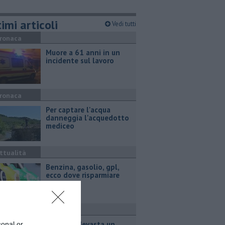
imi articoli
Vedi tutti
ronaca
Muore a 61 anni in un
incidente sul lavoro
ronaca
Per captare l'acqua
danneggia l'acquedotto
mediceo
ttualità
​Benzina, gasolio, gpl,
ecco dove risparmiare
ronaca
Incendio devasta un
sonal or