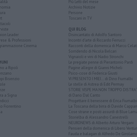
alità
Più Letti del mese
nomia
Archivio Notizie
ura
Persone
rt
Toscani in TV
tacoli
rviste
QUI BLOG
nion Leader
Disincantato di Adolfo Santoro
rese & Professioni
Incontri d'arte di Riccardo Ferrucci
grammazione Cinema
Racconti della domenica di Marco Celat
Sorridendo di Nicola Belcari
Vignaioli e vini di Nadio Stronchi
MUNI
Le pregiate penne di Pierantonio Pardi
o a Ripoli
Pagine allegre di Gianni Micheli
enzano
Psico-cose di Federica Giusti
pi Bisenzio
VI PRESENTO I MIEI... di Dino Fiumalbi
ole
Le stelle di Astrea di Edit Permay
nze
STORIE VISPE MA NON TROPPO DISTR
ra a Signa
di Dario Dal Canto
dicci
Progettare il benessere di Erica Fiumalbi
o Fiorentino
La Toscana della birra di Davide Cappan
na
Cose strane e posti assurdi di Blue Lam
Storielba di Alessandro Canestrelli
NEURONEWS di Alberto Arturo Vergani
Pensieri della domenica di Libero Ventur
Fauda e balagan di Alfredo De Girolam