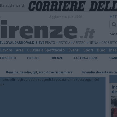
alla audience di
o
Aggiornato alle 15:06
MET
Sab
ELLO
VALDARNO
VALDISIEVE
PRATO
PISTOIA
AREZZO
SIENA
GROSSET
Lavoro
Arte
Cultura e Spettacolo
Eventi
Sport
Blog
Inte
I BISENZIO
FIESOLE
FIRENZE
LASTRA A SIGNA
SCAN
zina, gasolio, gpl, ecco dove risparmiare
Incendio devasta un capannone,
In
de