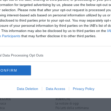
formation for targeted advertising by us, please use the below opt-out s
oscana iscriviti alla
Newsletter QUInews - ToscanaMedia.
r selection. Please note that after your opt-out request is processed y
amente nella tua casella di posta.
eing interest-based ads based on personal information utilized by us or
disclosed to third parties prior to your opt-out. You may separately opt-
losure of your personal information by third parties on the IAB’s list of
. This information may also be disclosed by us to third parties on the
IA
Participants
that may further disclose it to other third parties.
ente
gge
auto ma fugge
l Data Processing Opt Outs
gola
borgo san lorenzo
piazza della stazione
via dello statuto
patente a punti
CONFIRM
Data Deletion
Data Access
Privacy Policy
EGORIE
RUBRICHE
naca
Le notizie di oggi
tica
Più Letti della settimana