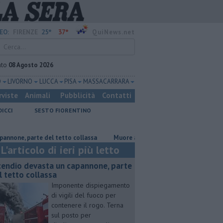
25°
37°
EO:
FIRENZE
QuiNews.net
ato
08 Agosto 2026
O
LIVORNO
LUCCA
PISA
MASSA CARRARA
rviste
Animali
Pubblicità
Contatti
DICCI
SESTO FIORENTINO
 parte del tetto collassa
Muore a 61 anni in un incidente sul lavoro
L'articolo di ieri più letto
cendio devasta un capannone, parte
l tetto collassa
Imponente dispiegamento
di vigili del fuoco per
contenere il rogo. Terna
sul posto per