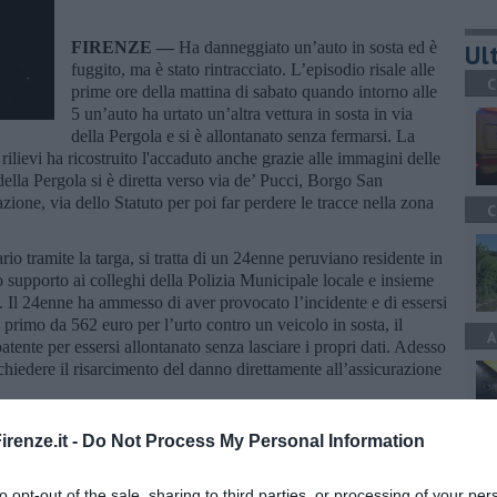
FIRENZE —
Ha danneggiato un’auto in sosta ed è
Ult
fuggito, ma è stato rintracciato. L’episodio risale alle
C
prime ore della mattina di sabato quando intorno alle
5 un’auto ha urtato un’altra vettura in sosta in via
della Pergola e si è allontanato senza fermarsi. La
rilievi ha ricostruito l'accaduto anche grazie alle immagini delle
 della Pergola si è diretta verso via de’ Pucci, Borgo San
zione, via dello Statuto per poi far perdere le tracce nella zona
C
tario tramite la targa, si tratta di un 24enne peruviano residente in
 supporto ai colleghi della Polizia Municipale locale e insieme
. Il 24enne ha ammesso di aver provocato l’incidente e di essersi
l primo da 562 euro per l’urto contro un veicolo in sosta, il
A
tente per essersi allontanato senza lasciare i propri dati. Adesso
 chiedere il risarcimento del danno direttamente all’assicurazione
renze.it -
Do Not Process My Personal Information
C
to opt-out of the sale, sharing to third parties, or processing of your per