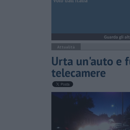
volo dall'Italia
Attualità
Urta un'auto e f
telecamere