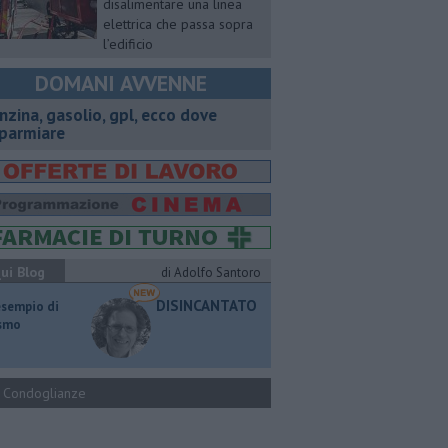
disalimentare una linea
elettrica che passa sopra
l’edificio
DOMANI AVVENNE
enzina, gasolio, gpl, ecco dove
sparmiare
ui Blog
di Adolfo Santoro
DISINCANTATO
esempio di
ismo
Condoglianze