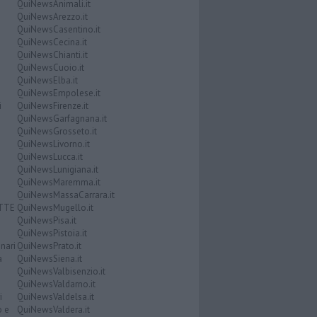
QuiNewsAnimali.it
QuiNewsArezzo.it
QuiNewsCasentino.it
QuiNewsCecina.it
QuiNewsChianti.it
QuiNewsCuoio.it
QuiNewsElba.it
QuiNewsEmpolese.it
i
QuiNewsFirenze.it
QuiNewsGarfagnana.it
QuiNewsGrosseto.it
QuiNewsLivorno.it
QuiNewsLucca.it
QuiNewsLunigiana.it
QuiNewsMaremma.it
QuiNewsMassaCarrara.it
ATTE
QuiNewsMugello.it
QuiNewsPisa.it
QuiNewsPistoia.it
nari
QuiNewsPrato.it
a
QuiNewsSiena.it
QuiNewsValbisenzio.it
QuiNewsValdarno.it
i
QuiNewsValdelsa.it
o e
QuiNewsValdera.it