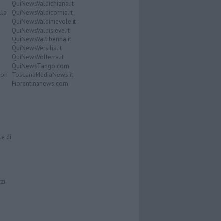
QuiNewsValdichiana.it
lla
QuiNewsValdicornia.it
QuiNewsValdinievole.it
QuiNewsValdisieve.it
QuiNewsValtiberina.it
QuiNewsVersilia.it
QuiNewsVolterra.it
QuiNewsTango.com
Don
ToscanaMediaNews.it
Fiorentinanews.com
le di
zzi