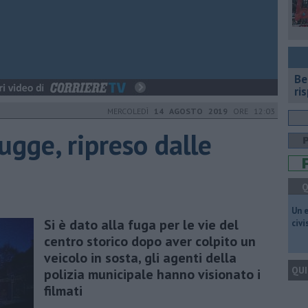
​B
ri
MERCOLEDÌ
14 AGOSTO 2019
ORE 12:03
ugge, ripreso dalle
Q
​Un 
Si è dato alla fuga per le vie del
civ
centro storico dopo aver colpito un
veicolo in sosta, gli agenti della
QUI
polizia municipale hanno visionato i
filmati