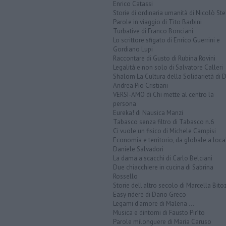
Enrico Catassi
Storie di ordinaria umanità di Nicolò Ste
Parole in viaggio di Tito Barbini
Turbative di Franco Bonciani
Lo scrittore sfigato di Enrico Guerrini e
Gordiano Lupi
Raccontare di Gusto di Rubina Rovini
Legalità e non solo di Salvatore Calleri
Shalom La Cultura della Solidarietà di 
Andrea Pio Cristiani
VERSI-AMO di Chi mette al centro la
persona
Eureka! di Nausica Manzi
Tabasco senza filtro di Tabasco n.6
Ci vuole un fisico di Michele Campisi
Economia e territorio, da globale a loca
Daniele Salvadori
La dama a scacchi di Carlo Belciani
Due chiacchiere in cucina di Sabrina
Rossello
Storie dell'altro secolo di Marcella Bito
Easy ridere di Dario Greco
Legami d'amore di Malena ...
Musica e dintorni di Fausto Pirìto
Parole milonguere di Maria Caruso