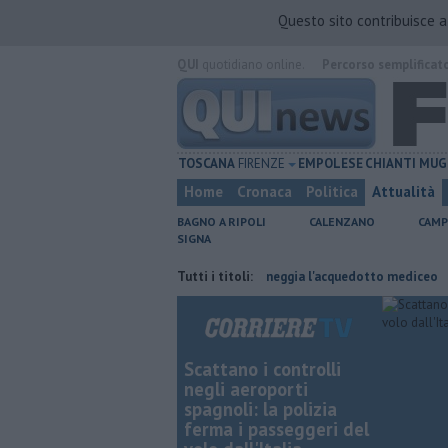
Questo sito contribuisce 
QUI
quotidiano online.
Percorso semplificat
TOSCANA
FIRENZE
EMPOLESE
CHIANTI
MUG
Home
Cronaca
Politica
Attualità
BAGNO A RIPOLI
CALENZANO
CAMP
SIGNA
l lavoro
Per captare l'acqua danneggia l'acquedotto mediceo
Tutti i titoli:
​Ben
Scattano i controlli
negli aeroporti
spagnoli: la polizia
ferma i passeggeri del