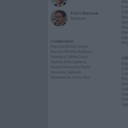
Attu
Eco
Cult
Pietro Mattonai
Spo
Redattore
Spet
Inte
Opi
Imp
Collaboratori
Pro
Marcella Bitozzi, Sergio
Braccini, Michele Bufalino,
Valentina Caffieri, Linda
CO
Giuliani, Dina Laurenzi,
Bagn
Monica Nocciolini, Paolo
Cal
Nocentini, Gabriele
Cam
Santarnecchi, Paola Silvi.
Fies
Fire
Last
Scan
Sest
Sig