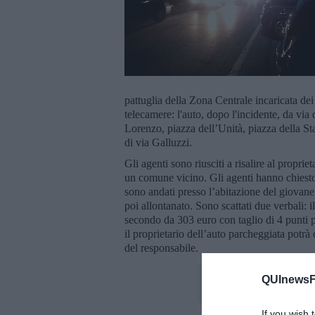
pattuglia della Zona Centrale incaricata dei 
telecamere: l'auto, dopo l'incidente, da via
Lorenzo, piazza dell’Unità, piazza della Sta
di via Galluzzi.
Gli agenti sono riusciti a risalire al proprie
un comune vicino. Gli agenti hanno chiesto
sono andati presso l’abitazione del giovane
poi allontanato. Sono scattati due verbali: i
secondo da 303 euro con taglio di 4 punti pa
il proprietario dell’auto parcheggiata potrà
del responsabile.
QUInewsFi
If you wish 