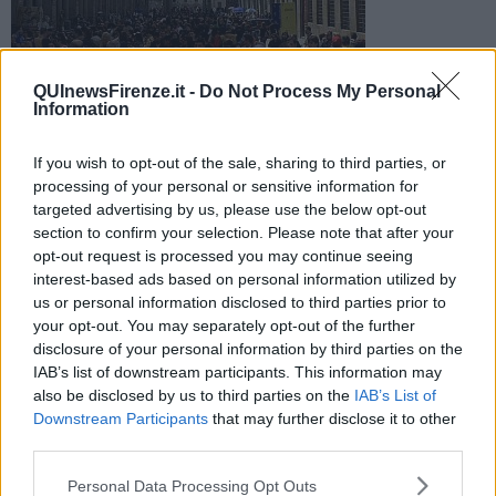
QUInewsFirenze.it -
Do Not Process My Personal
Sabato 26 maggio e domenica 2 giugno l'entrata nella Galleria
Information
degli Uffizi era gratuita. L'esperimento è andato benissimo con
27mila presenze
If you wish to opt-out of the sale, sharing to third parties, or
processing of your personal or sensitive information for
targeted advertising by us, please use the below opt-out
section to confirm your selection. Please note that after your
opt-out request is processed you may continue seeing
interest-based ads based on personal information utilized by
FIRENZE —
Il direttore degli Uffizi Eike Schmidt ha parlato a
us or personal information disclosed to third parties prior to
margine di una conferenza stampa per sottolineare l'ottimo esito
your opt-out. You may separately opt-out of the further
delle due giornate a ingresso gratuito promosse per il Museo.
disclosure of your personal information by third parties on the
Sabato 26 maggio sono entrate 11895 persone, domenica 2
IAB’s list of downstream participants. This information may
giugno Festa della Repubblica, 15399. Totale 27mila persone.
also be disclosed by us to third parties on the
IAB’s List of
Downstream Participants
that may further disclose it to other
third parties.
Personal Data Processing Opt Outs
Schmidt ha sottolineato che "molti sono venuti ad ammirare le