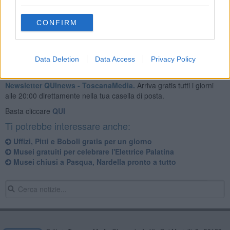
nuove sale dedicate alla pittura del 500 toscano e veneto".
CONFIRM
Data Deletion
Data Access
Privacy Policy
Se vuoi leggere le notizie principali della Toscana iscriviti alla
Newsletter QUInews - ToscanaMedia.
Arriva gratis tutti i giorni
alle 20:00 direttamente nella tua casella di posta.
Basta cliccare
QUI
Ti potrebbe interessare anche:
Uffizi, Pitti e Boboli gratis per un giorno
Musei gratuiti per celebrare l'Elettrice Palatina
Musei chiusi a Pasqua, Nardella pronto a tutto