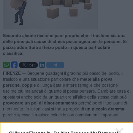
Secondo alcune ricerche pare proprio che il trasloco sia una
delle principali cause di stress psicologico per le persone. Si
piazza addirittura al terzo posto in questa particolare
classifica.
FIRENZE —
Sebbene guadagni il gradino più basso del podio, il
trasloco è una situazione particolare che
mette alla prova
persone, coppie
di lunga data e intere famiglie che possono
uscirne più malandati di quanto si possa pensare. Cambiare casa e
spostarsi anche solo da un quartiere all’altro della stessa città può
provocare un po’ di disorientamento
perché perdi i tuoi punti di
riferimento. In alcuni casi si tratta proprio di
un piccolo dramma
perché spesso il trasloco coincide con cambiamenti importanti.
Il trasloco come occasione per ripartire