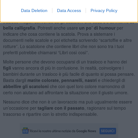
per saperne di più
e trovare quello che ti serve per il tuo trasloco.
Data Deletion
Data Access
Privacy Policy
Per esempio, trova l’occasione per strappare un sorriso durante il
trasloco magari scrivendo su gli scatoloni che cosa c’è all’interno
in
bella calligrafia
. Potresti anche usare
un po’ di humour
per
indicare che cosa contiene la scatola. Prova a sistemare i
documenti nelle scatole e poi etichetta scrivendo “scartoffie e altre
rotture”. Lo scatolone che contiene libri che non sono tra i tuoi
preferiti potrebbe chiamarsi “Libri così così”.
Molte persone che devono occuparsi di un trasloco e hanno dei
figli
vanno ancora di più in confusione. In realtà, coinvolgere i
bambini durante un trasloco è più facile di quanto si possa pensare.
Basta dargli
matite colorate, pennarelli, nastri
e chiedergli di
abbellire gli scatoloni
che con quel loro colore marroncino di
certo non aiutano ad affrontare la situazione con il giusto umore.
Nessuno dice che non è un lavoraccio ma può ugualmente essere
un’occasione per
tagliare con il passato
, ragionare sul tempo
trascorso e ripartire con lo stretto indispensabile.