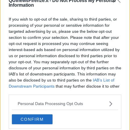
QUInewsFirenze.it -
Do Not Process My Personal
Se anche tu sei in procinto di cambiare casa, sai bene di che cosa
Information
si tratta. È facile avere un aumento dell’ansia e del nervosismo
quando si parla di trasloco, ma prova invece a
cambiare
If you wish to opt-out of the sale, sharing to third parties, or
prospettiva
e considerarlo come un nuovo inizio. Infatti, il trasloco
è
un’occasione perfetta per rinnovarti
e svecchiarti tagliando i
processing of your personal or sensitive information for
cosiddetti rami secchi. Con questa metafora si vuole indicare la
targeted advertising by us, please use the below opt-out
tendenza a
lasciare il superfluo
e
concentrarsi su ciò che
section to confirm your selection. Please note that after your
conta
davvero evitando di portare con te ciò che ti appesantisce e
opt-out request is processed you may continue seeing
ti impedisce di volare libera. È il momento più opportuno che ci sia
interest-based ads based on personal information utilized by
per ricominciare e rivedere i tuoi piani.
us or personal information disclosed to third parties prior to
your opt-out. You may separately opt-out of the further
Chiunque in casa ha una serie di
oggetti assolutamente inutili
disclosure of your personal information by third parties on the
che andrebbero semplicemente buttati nella spazzatura. Restano lì
IAB’s list of downstream participants. This information may
in sospeso ricoperti di polvere e ti tengono legata al passato,
also be disclosed by us to third parties on the
IAB’s List of
impedendoti di andare avanti nei tuoi progetti di vita. Nel momento
in cui impacchetti le tue cose, tieni presente che questo è il
Downstream Participants
that may further disclose it to other
momento ideale per
disfarti di tutto
ciò e alleggerirti per fare
third parties.
spazio al futuro che ti aspetta.
Personal Data Processing Opt Outs
Come rendere il trasloco meno stressante
Per aiutarti a vedere il trasloco in questa nuova ottica ci sono
CONFIRM
piccoli trucchi
che puoi provare. Metti subito in pratica questi
consigli e trasloco non è più un problema:
visita il sito ufficiale