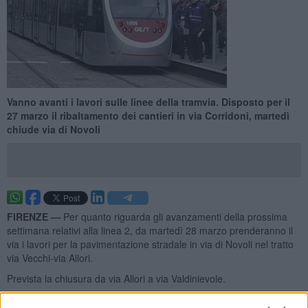
Vanno avanti i lavori sulle linee della tramvia. Disposto per il
27 marzo il ribaltamento dei cantieri in via Corridoni, martedì
chiude via di Novoli
FIRENZE —
Per quanto riguarda gli avanzamenti della prossima
settimana relativi alla linea 2, da martedì 28 marzo prenderanno il
via i lavori per la pavimentazione stradale in via di Novoli nel tratto
via Vecchi-via Allori.
Prevista la chiusura da via Allori a via Valdinievole.