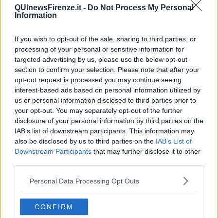
QUInewsFirenze.it -
Do Not Process My Personal
Information
Deroghe per i veicoli diretti ai passi carrabili con accesso/uscita
solo da via Valdinievole. Sempre martedì 28 marzo ma alle 21 sarà
If you wish to opt-out of the sale, sharing to third parties, or
modificato l’assetto delle corsie su Ponte Mariti senza cambiamenti
processing of your personal or sensitive information for
della viabilità. Inizierà alle 10 di venerdì 31 marzo uno scavo
targeted advertising by us, please use the below opt-out
all’angolo tra viale Fratelli Rosselli e via Alamanni per concludere i
section to confirm your selection. Please note that after your
lavori di Toscana Energia.
opt-out request is processed you may continue seeing
Fino alle 6 di lunedì 3 aprile previsto un restringimento di
interest-based ads based on personal information utilized by
carreggiata per la realizzazione del percorso pedonale protetto. Lo
us or personal information disclosed to third parties prior to
stesso provvedimento sarà replicato lunedì e martedì notte, ovvero
your opt-out. You may separately opt-out of the further
dalle 21 di lunedì 3 alle 6 di martedì 4 aprile e dalle 21 di martedì
disclosure of your personal information by third parties on the
alle 6 di mercoledì 6 aprile per terminare alcuni lavori di
IAB’s list of downstream participants. This information may
Publiacqua.
also be disclosed by us to third parties on the
IAB’s List of
Per quanto riguarda la linea 3, lunedì 27 marzo è in programma il
Downstream Participants
that may further disclose it to other
ribaltamento del cantiere in via Corridoni, nel tratto da via Bini a via
third parties.
Pisacane, e in via Piscane, nel tratto da via Mazzoni e via Tabarrini.
Personal Data Processing Opt Outs
I lavori si sposteranno sull’altro lato delle due strade senza
modifiche di viabilità. Sempre lunedì 27 marzo per effettuare il
ripristino delle quote del piano carrabile in piazza della Costituzione
CONFIRM
sarà chiuso il tratto da via XX Settembre a via Puccinotti (fino al 30