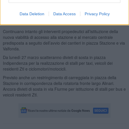
marzo).
Inoltre in orario notturno (21-5) si aggiungerà la chiusura di via
Data Deletion
Data Access
Privacy Policy
dello Statuto a tratti successivi (fino al 31 marzo) per la rimozione
del newjersey che sarà sostituito con la rete leggera.
Continuano intanto gli interventi propedeutici all’istituzione della
nuova viabilità di accesso alla stazione e al mercato centrale
predisposta a seguito dell’avvio dei cantieri in piazza Stazione e via
Valfonda.
Da lunedì 27 marzo scatteranno divieti di sosta in piazza
Indipendenza per la realizzazione di stalli per taxi, veicoli dei
residenti Ztl e ciclomotori/motocicli.
Previsto anche un restringimento di carreggiata in piazza della
Stazione in corrispondenza della rotatoria fronte largo Alinari.
Ancora divieti di sosta in via Fiurme per istituzione di stalli per bus e
veicoli residenti Ztl.