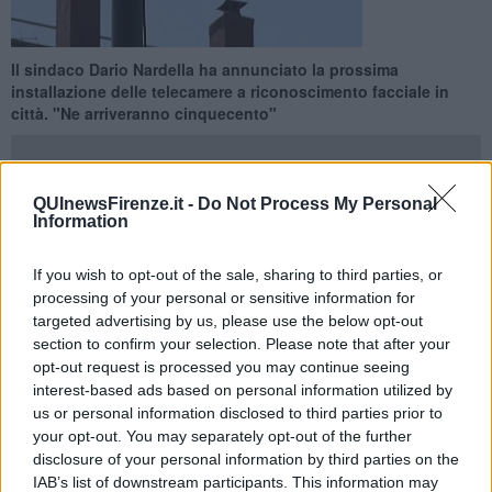
Il sindaco Dario Nardella ha annunciato la prossima
installazione delle telecamere a riconoscimento facciale in
città. "Ne arriveranno cinquecento"
QUInewsFirenze.it -
Do Not Process My Personal
Information
FIRENZE —
Nardella lo ha detto chiaro e tondo: "Entro la fine del
mandato vogliamo completare tutto il progetto di installazione di
If you wish to opt-out of the sale, sharing to third parties, or
circa
cinquecento telecamere
, e lo faremo con un sistema di
processing of your personal or sensitive information for
software avanzato, tra i più avanzati che ci sono al mondo, che
targeted advertising by us, please use the below opt-out
prevede anche il riconoscimento facciale".
section to confirm your selection. Please note that after your
opt-out request is processed you may continue seeing
Il sistema, tecnologicamente molto avanzato, è studiato per aiutare
interest-based ads based on personal information utilized by
le forze di polizia a rintracciare e riconoscere malviventi e terroristi.
us or personal information disclosed to third parties prior to
La videosorveglianza, ha spiegato il sindaco, ha già dato risultati
your opt-out. You may separately opt-out of the further
come dimostrano "i tre casi di omicidio di donne, di femminicidio,
disclosure of your personal information by third parties on the
che abbiamo avuto a Firenze negli ultimi tre anni sono stati risolti,
quanto meno nell'individuazione dei presunti colpevoli, grazie al
IAB’s list of downstream participants. This information may