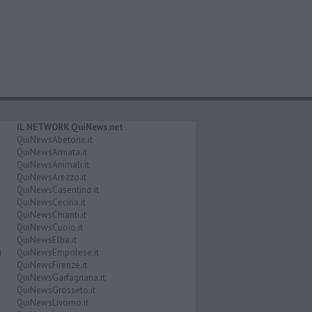
IL NETWORK QuiNews.net
QuiNewsAbetone.it
QuiNewsAmiata.it
QuiNewsAnimali.it
QuiNewsArezzo.it
QuiNewsCasentino.it
QuiNewsCecina.it
QuiNewsChianti.it
QuiNewsCuoio.it
QuiNewsElba.it
i
QuiNewsEmpolese.it
QuiNewsFirenze.it
QuiNewsGarfagnana.it
QuiNewsGrosseto.it
QuiNewsLivorno.it