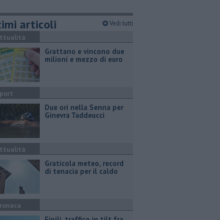
imi articoli
Vedi tutti
ttualità
Grattano e vincono due
milioni e mezzo di euro
port
Due ori nella Senna per
Ginevra Taddeucci
ttualità
Graticola meteo, record
di tenacia per il caldo
ronaca
Fipili, traffico in tilt fra