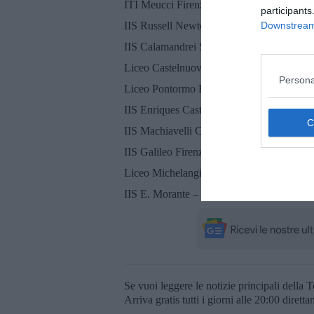
ITI Meucci Firenze – Ds Maresca
participants
IIS Russell Newton Scandicci – Ds Adda
Downstream 
IIS Calamandrei Sesto Fiorentino – Ds Ram
Liceo Castelnuovo Firenze – Ds Delle Ro
Persona
Liceo Pontormo Empoli – Ds Palmisano
IIS Enriques Castelfiorentino – Ds Degl’In
IIS Machiavelli Capponi Firenze – Ds Bac
IIS Galileo Firenze – Ds Giorni
Liceo Michelangiolo Firenze – Ds Tortora
IIS E. Morante – G. Conte Firenze – Ds G
Se vuoi leggere le notizie principali della T
Arriva gratis tutti i giorni alle 20:00 dirett