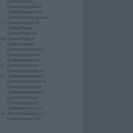
QuiNewsLucca.it
QuiNewsLunigiana.it
QuiNewsMaremma.it
QuiNewsMassaCarrara.it
ATTE
QuiNewsMugello.it
QuiNewsPisa.it
QuiNewsPistoia.it
nari
QuiNewsPrato.it
a
QuiNewsSiena.it
QuiNewsValbisenzio.it
QuiNewsValdarno.it
i
QuiNewsValdelsa.it
o e
QuiNewsValdera.it
QuiNewsValdichiana.it
lla
QuiNewsValdicornia.it
QuiNewsValdinievole.it
QuiNewsValdisieve.it
QuiNewsValtiberina.it
QuiNewsVersilia.it
QuiNewsVolterra.it
QuiNewsTango.com
Don
ToscanaMediaNews.it
Fiorentinanews.com