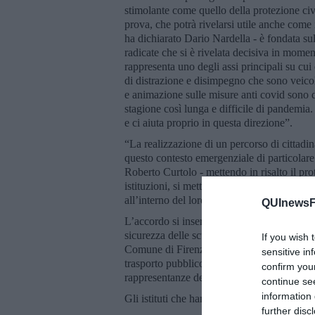
stimolante come quello della protezione civi
prova, che potrà rivelarsi utile anche come 
ha dichiarato Dario Nardella - è fondata sul 
radicate che si è rivelata decisiva in momen
rappresenta uno degli assi principali su cui 
di distrazione e disimpegno che sono veicol
e animazione sulle misure anti covid sono d
stagione così lunga e difficile di pandemia
e ci aiuta proprio in questa direzione”.
“La realizzazione di un percorso di cittadin
questo contesto emergenziale di particolare r
Roberto Curtolo - mettendo in risalto il prot
istituzioni, si mettono al servizio dei pari 
all’interno del loro ambiente scolastico”.
QUInewsFi
L’accordo si inserisce nell’ambito del coordi
sicurezza delle scuole, che ha visto lavora
If you wish 
Comune di Firenze, Ufficio Scolastico Terr
sensitive in
trasporto pubblico locale, con frequenti inte
confirm you
rappresentanze degli studenti.
continue se
information 
Gli istituti che hanno manifestato disponibi
further disc