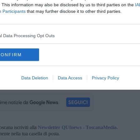
. This information may also be disclosed by us to third parties on the
IA
bbo
Participants
that may further disclose it to other third parties.
alli
se
l Data Processing Opt Outs
nocenti
CONFIRM
ci
Data Deletion
Data Access
Privacy Policy
iannini
oscana iscriviti alla
Newsletter QUInews - ToscanaMedia.
amente nella tua casella di posta.