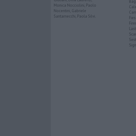
Bagn
Monica Nocciolini, Paolo
Cal
Nocentini, Gabriele
Cam
Santarnecchi, Paola Silvi.
Fies
Fire
Last
Scan
Sest
Sig