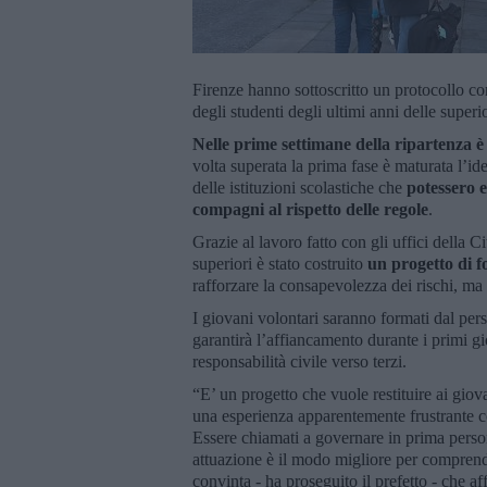
Firenze hanno sottoscritto un protocollo con
degli studenti degli ultimi anni delle superio
Nelle prime settimane della ripartenza è 
volta superata la prima fase è maturata l’ide
delle istituzioni scolastiche che
potessero es
compagni al rispetto delle regole
.
Grazie al lavoro fatto con gli uffici della Ci
superiori è stato costruito
un progetto di f
rafforzare la consapevolezza dei rischi, ma s
I giovani volontari saranno formati dal pers
garantirà l’affiancamento durante i primi gio
responsabilità civile verso terzi.
“E’ un progetto che vuole restituire ai giova
una esperienza apparentemente frustrante co
Essere chiamati a governare in prima person
attuazione è il modo migliore per comprende
convinta - ha proseguito il prefetto - che a