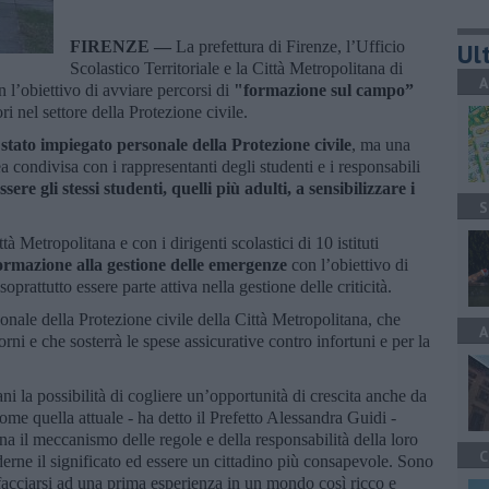
FIRENZE —
La prefettura di Firenze, l’Ufficio
Ult
Scolastico Territoriale e la Città Metropolitana di
A
 l’obiettivo di avviare percorsi di
"formazione sul campo”
ri nel settore della Protezione civile.
stato impiegato personale della Protezione civile
, ma una
a condivisa con i rappresentanti degli studenti e i responsabili
sere gli stessi studenti, quelli più adulti, a sensibilizzare i
S
ttà Metropolitana e con i dirigenti scolastici di 10 istituti
ormazione alla gestione delle emergenze
con l’obiettivo di
oprattutto essere parte attiva nella gestione delle criticità.
onale della Protezione civile della Città Metropolitana, che
A
rni e che sosterrà le spese assicurative contro infortuni e per la
ni la possibilità di cogliere un’opportunità di crescita anche da
me quella attuale - ha detto il Prefetto Alessandra Guidi -
a il meccanismo delle regole e della responsabilità della loro
C
rne il significato ed essere un cittadino più consapevole. Sono
ffacciarsi ad una prima esperienza in un mondo così ricco e