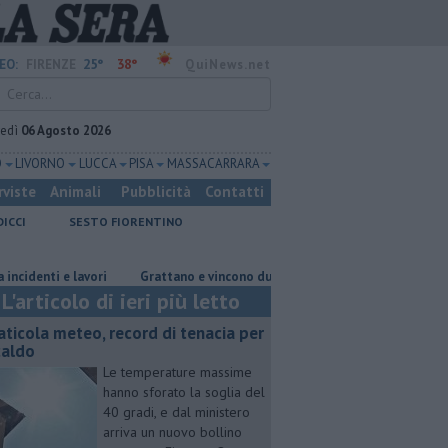
25°
38°
EO:
FIRENZE
QuiNews.net
vedì
06 Agosto 2026
O
LIVORNO
LUCCA
PISA
MASSA CARRARA
rviste
Animali
Pubblicità
Contatti
DICCI
SESTO FIORENTINO
i e lavori
Grattano e vincono due milioni e mezzo di euro
Due ori
L'articolo di ieri più letto
aticola meteo, record di tenacia per
 caldo
Le temperature massime
hanno sforato la soglia del
40 gradi, e dal ministero
arriva un nuovo bollino