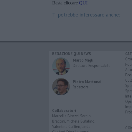
Basta cliccare
QUI
Ti potrebbe interessare anche:
REDAZIONE QUI NEWS
CAT
Cro
Marco Migli
Poli
Direttore Responsabile
Attu
Eco
Cult
Pietro Mattonai
Spo
Redattore
Spet
Inte
Opi
Imp
Collaboratori
Pro
Marcella Bitozzi, Sergio
Braccini, Michele Bufalino,
Valentina Caffieri, Linda
CO
Giuliani, Dina Laurenzi,