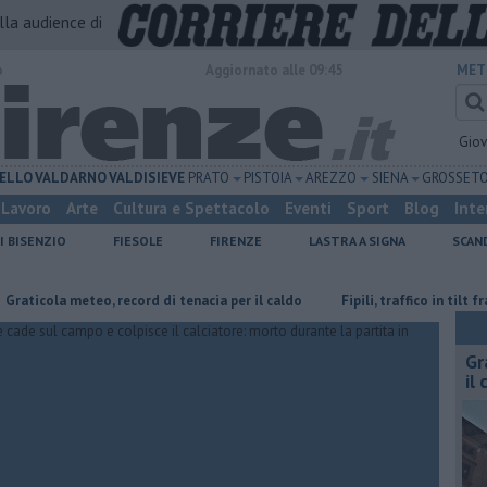
alla audience di
o
Aggiornato alle 09:45
MET
Gio
ELLO
VALDARNO
VALDISIEVE
PRATO
PISTOIA
AREZZO
SIENA
GROSSET
Lavoro
Arte
Cultura e Spettacolo
Eventi
Sport
Blog
Inte
I BISENZIO
FIESOLE
FIRENZE
LASTRA A SIGNA
SCAN
a meteo, record di tenacia per il caldo
Fipili, traffico in tilt fra incident
Gr
il