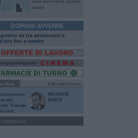
rosso per Firenze. Quanto
durerà
DOMANI AVVENNE
gredito da tre adolescenti e
stato fino a svenire
ui Blog
di Riccardo Ferrucci
INCONTRI
ucca la mostra
D'ARTE
Marcello
selli “Dialoghi
la città"
Condoglianze