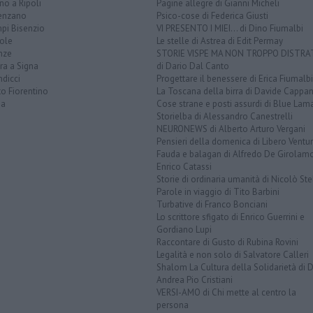
o a Ripoli
Pagine allegre di Gianni Micheli
enzano
Psico-cose di Federica Giusti
pi Bisenzio
VI PRESENTO I MIEI... di Dino Fiumalbi
ole
Le stelle di Astrea di Edit Permay
nze
STORIE VISPE MA NON TROPPO DISTR
ra a Signa
di Dario Dal Canto
dicci
Progettare il benessere di Erica Fiumalbi
o Fiorentino
La Toscana della birra di Davide Cappan
na
Cose strane e posti assurdi di Blue Lam
Storielba di Alessandro Canestrelli
NEURONEWS di Alberto Arturo Vergani
Pensieri della domenica di Libero Ventur
Fauda e balagan di Alfredo De Girolam
Enrico Catassi
Storie di ordinaria umanità di Nicolò Ste
Parole in viaggio di Tito Barbini
Turbative di Franco Bonciani
Lo scrittore sfigato di Enrico Guerrini e
Gordiano Lupi
Raccontare di Gusto di Rubina Rovini
Legalità e non solo di Salvatore Calleri
Shalom La Cultura della Solidarietà di 
Andrea Pio Cristiani
VERSI-AMO di Chi mette al centro la
persona