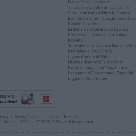
Eureka! di Nausica Manzi
Tabasco senza filtro di Tabasco n.6
Ci vuole un fisico di Michele Campisi
Economia e territorio, da globale a loca
Daniele Salvadori
La dama a scacchi di Carlo Belciani
Due chiacchiere in cucina di Sabrina
Rossello
Storie dell'altro secolo di Marcella Bito
Easy ridere di Dario Greco
Legami d'amore di Malena ...
Musica e dintorni di Fausto Pirìto
Parole milonguere di Maria Caruso
Lo sguardo di Don Armando Zappolini
Leggere di Roberto Cerri
rivacy
|
Privacy Nielsen
|
Durc
|
Provider
di Firenze n. 5935 del 27.09.2013. Powered by
Aperion.it