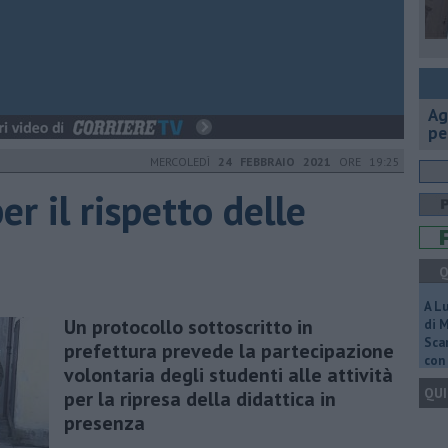
Ag
pe
MERCOLEDÌ
24 FEBBRAIO 2021
ORE 19:25
er il rispetto delle
Q
A L
Un protocollo sottoscritto in
di 
Scar
prefettura prevede la partecipazione
con 
volontaria degli studenti alle attività
QUI
per la ripresa della didattica in
presenza