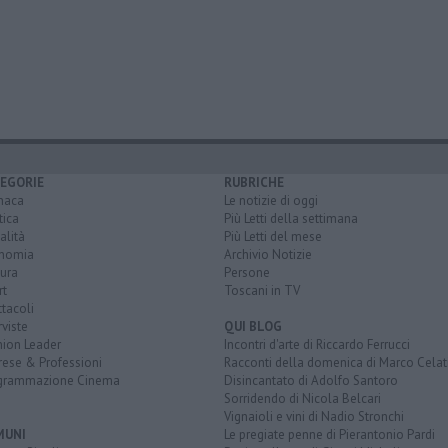
EGORIE
RUBRICHE
naca
Le notizie di oggi
tica
Più Letti della settimana
alità
Più Letti del mese
nomia
Archivio Notizie
ura
Persone
rt
Toscani in TV
tacoli
rviste
QUI BLOG
nion Leader
Incontri d'arte di Riccardo Ferrucci
rese & Professioni
Racconti della domenica di Marco Celat
grammazione Cinema
Disincantato di Adolfo Santoro
Sorridendo di Nicola Belcari
Vignaioli e vini di Nadio Stronchi
MUNI
Le pregiate penne di Pierantonio Pardi