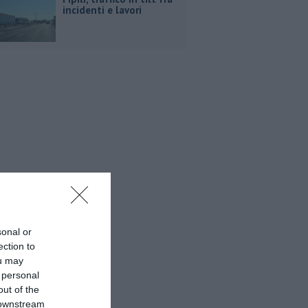
incidenti e lavori
sonal or
ection to
ou may
 personal
out of the
 downstream