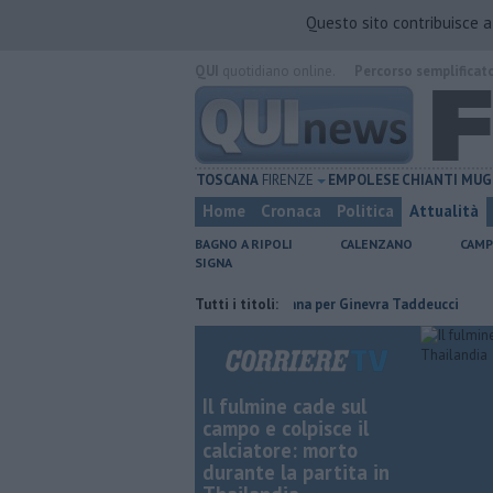
Questo sito contribuisce 
QUI
quotidiano online.
Percorso semplificat
TOSCANA
FIRENZE
EMPOLESE
CHIANTI
MUG
Home
Cronaca
Politica
Attualità
BAGNO A RIPOLI
CALENZANO
CAMP
SIGNA
mezzo di euro
Due ori nella Senna per Ginevra Taddeucci
Tutti i titoli:
Graticol
Il fulmine cade sul
campo e colpisce il
calciatore: morto
durante la partita in