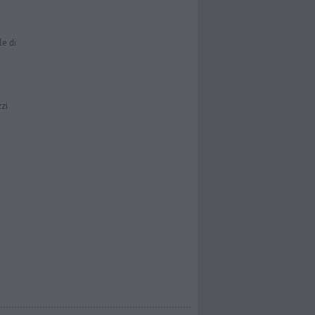
le di
zzi