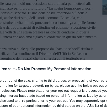
le sarà per molti una occasione straordinaria per mettersi alla
indirizzo per il proprio futuro”. “La nostra formazione civica -
senso di servizio. E' una della nostre tradizioni più belle e
ti, anche durissimi, della storia comune. La scuola, che
costruire la vita di tutti, pone anche così una diga a quelle forme
ate da troppi maestri di solitudine ed egoismo. Protezione civile
ue volti di una stessa preziosa azione da condurre in questa
. L'intesa che abbiamo siglato ci conferma in questo orientamento
anza attiva quale quello proposto da “back to school” risulta in
ilievo - ha sottolineato il Direttore dell’Ufficio Scolastico
agonismo dei ragazzi che, in sinergia con il territorio e le
in un’attività che ritorna loro implementata e riconosciuta
renze.it -
Do Not Process My Personal Information
namento istituito presso la prefettura per la riapertura in
re fianco a fianco Regione Toscana, Città Metropolitana,
to opt-out of the sale, sharing to third parties, or processing of your per
itoriale, Motorizzazione Civile ed Aziende del sistema del
formation for targeted advertising by us, please use the below opt-out s
rlocuzioni dirette anche con i dirigenti scolastici e con le
r selection. Please note that after your opt-out request is processed y
eing interest-based ads based on personal information utilized by us or
disclosed to third parties prior to your opt-out. You may separately opt-
lità a sperimentare il progetto sono:
losure of your personal information by third parties on the IAB’s list of