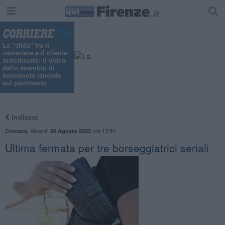
La "sfida" tra il
cameriere e il cliente
maleducato: il video
dello scambio di
banconote lanciate
sul pavimento
Indietro
,
Venerdì
ore 13:51
Cronaca
26 Agosto 2022
Ultima fermata per tre borseggiatrici seriali