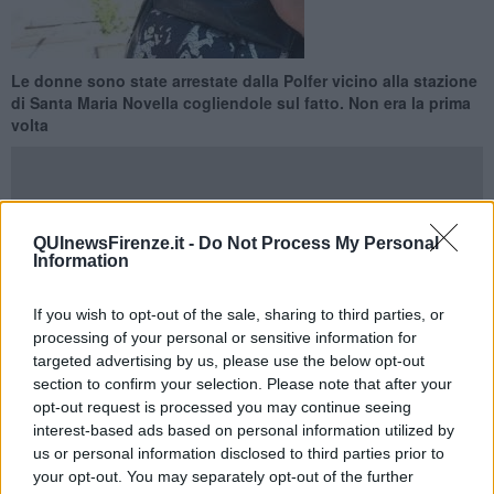
Le donne sono state arrestate dalla Polfer vicino alla stazione
di Santa Maria Novella cogliendole sul fatto. Non era la prima
volta
QUInewsFirenze.it -
Do Not Process My Personal
Information
FIRENZE —
Solo pochi giorni fa una di loro era stata arrestata a
Milano, ma lei irriducibile con altre due complici era arrivata a
Firenze per una scorribanda di borseggi vicino alla stazione.
If you wish to opt-out of the sale, sharing to third parties, or
Ebbene: per le tre è stata l'ultima fermata perché mercoledì
processing of your personal or sensitive information for
pomeriggio la Polfer le ha arrestate in flagranza con l'accusa di
targeted advertising by us, please use the below opt-out
furto aggravato in concorso.
section to confirm your selection. Please note that after your
Agenti in borghese hanno seguito le donne, età fra i 22 e i 38 anni,
opt-out request is processed you may continue seeing
mentre si fingevano turiste nel perimetro della stazione di Santa
interest-based ads based on personal information utilized by
Maria Novella. Hanno preso di mira una giovane turista andandole
us or personal information disclosed to third parties prior to
dietro fin dentro a un negozio.
your opt-out. You may separately opt-out of the further