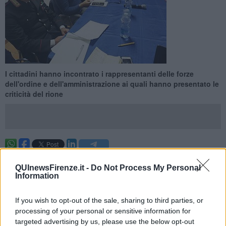
I cittadini hanno incontrato i rappresentanti delle forze
dell'ordine e dell'amministrazione ai quali hanno presentato le
criticità del rione
FIRENZE —
I cittadini riuniti presso il Circolo Pescetti dal Comitato
Cittadini Attivi San Jacopino, hanno avuto modo di confrontarsi con
QUInewsFirenze.it -
Do Not Process My Personal
Information
amministratori e tutori dell'ordine pubblico. I residenti e
commercianti della zona hanno chiesto interventi di monitoraggio e
controllo sul territorio oltre ad interventi sulla mobilità privata e
If you wish to opt-out of the sale, sharing to third parties, or
pubblica.
processing of your personal or sensitive information for
targeted advertising by us, please use the below opt-out
Il questore di Firenze Armando Nanei ha dialogato con i tanti