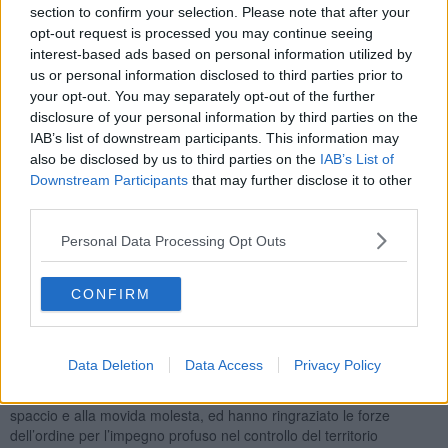
section to confirm your selection. Please note that after your
cittadini presenti raccogliendo le criticità e ha spiegato il
meccanismo per intervenire sulle segnalazioni,assieme al vice
opt-out request is processed you may continue seeing
questore e primo dirigente del commissariato di San Giovanni,
interest-based ads based on personal information utilized by
Roberto Sbenaglia, il commissario capo Edoardo Gentili del
us or personal information disclosed to third parties prior to
commissariato di Rifredi e Peretola, il comandante dei carabinieri
your opt-out. You may separately opt-out of the further
stazione Firenze luogotenente Marco Menichelli.
disclosure of your personal information by third parties on the
IAB’s list of downstream participants. This information may
also be disclosed by us to third parties on the
IAB’s List of
Downstream Participants
that may further disclose it to other
third parties.
Presenti all'assemblea pubblica l’assessore Andrea Vannucci con
delega alla sicurezza urbana, l’assessore alla Mobilità Stefano
Personal Data Processing Opt Outs
Giorgetti che ha ricevuto richieste sul ripristino della linea 57 Ataf
eliminata dal transito in San Jacopino insieme alla linea 22 ed il
contestuale arrivo della linea T2 del tram che avrebbe prodotto "un
CONFIRM
impoverimento inevitabile dei transiti veicolari e presenze in piazza
San Jacopino". Al tavolo dei relatori anche Massimo Milli autista
Ataf e vice segretario Faisa-Cisal di Firenze.
Data Deletion
Data Access
Privacy Policy
Nell’incontro moderato dalla giornalista Patrizia Menghini i cittadini
"sono tornati a richiedere con insistenza un contrasto mirato allo
spaccio e alla movida molesta, ed hanno ringraziato le forze
dell’ordine per l’impegno profuso nel controllo del territorio