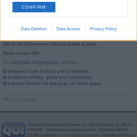
CONFIRM
Data Deletion
Data Access
Privacy Policy
Se vuoi leggere le notizie principali della Toscana iscriviti alla
Newsletter QUInews - ToscanaMedia.
Arriva gratis tutti i giorni
alle 20:00 direttamente nella tua casella di posta.
Basta cliccare
QUI
Ti potrebbe interessare anche:
Insegue il tram in bici e poi si schianta
Incidente all'alba, grave uno scooterista
Impatto frontale fra due auto, un ferito grave
Editore Toscana Media Channel srl - Via Dei Martelli, 8 - 50129
FIRENZE - info@toscanamediachannel.it. TOSCANA MEDIA
NEWS quotidiano on line registrato presso il Tribunale di Firenze