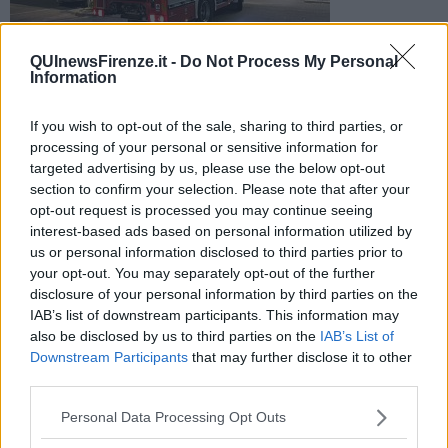
QUInewsFirenze.it -
Do Not Process My Personal
Un ragazzo e una ragazza in sella a una moto sono stati
Information
catapultati per tre metri sotto il livello della strada dalla
violenza dell’impatto
If you wish to opt-out of the sale, sharing to third parties, or
processing of your personal or sensitive information for
targeted advertising by us, please use the below opt-out
section to confirm your selection. Please note that after your
opt-out request is processed you may continue seeing
FIRENZE —
Grave
incidente
in via Baccio da Montelupo,
interest-based ads based on personal information utilized by
all’altezza del distributore di benzina. Due ragazzi sono stati
us or personal information disclosed to third parties prior to
sbalzati dalla moto alla quale erano in sella dopo essersi scontrati
your opt-out. You may separately opt-out of the further
con una macchina.
disclosure of your personal information by third parties on the
IAB’s list of downstream participants. This information may
Entrambi sono stati soccorsi dai
sanitari del 118
che sono arrivati
also be disclosed by us to third parties on the
IAB’s List of
sul posto insieme ai carabinieri e alla polizia municipale che si sono
Downstream Participants
that may further disclose it to other
occupati dei rilievi.
third parties.
Personal Data Processing Opt Outs