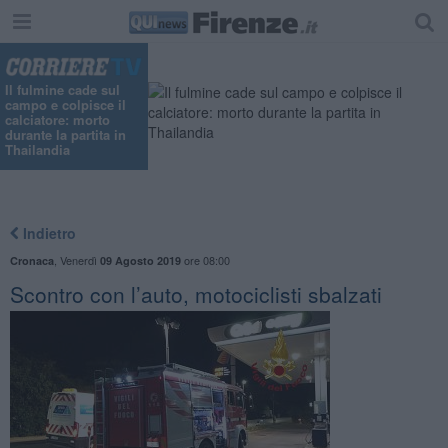
Il fulmine cade sul
campo e colpisce il
calciatore: morto
durante la partita in
Thailandia
Indietro
,
Venerdì
ore 08:00
Cronaca
09 Agosto 2019
​Scontro con l’auto, motociclisti sbalzati