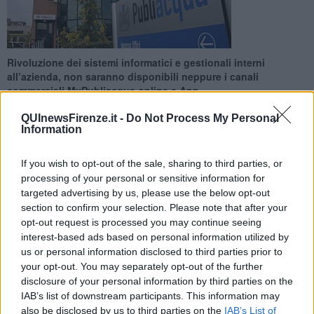
Rivoluzione dei sistemi informatici e gestionali interni
all’azienda, non saranno disponibili neppure i canali
commerciali MyPubliacqua online e App
QUInewsFirenze.it -
Do Not Process My Personal
Information
If you wish to opt-out of the sale, sharing to third parties, or
processing of your personal or sensitive information for
FIRENZE —
Il gestore idrico Publiacqua ha reso noto ai cittadini
che, per aggiornamento dei sistemi gestionali ed informatici, Lunedì
targeted advertising by us, please use the below opt-out
31 Ottobre Uffici al Pubblico, lo Sportello Digitale ed il Call Center
section to confirm your selection. Please note that after your
commerciale (800 238 238)
rimarranno
chiusi
.
opt-out request is processed you may continue seeing
interest-based ads based on personal information utilized by
"Sarà una rivoluzione dei sistemi informatici e gestionali interni
us or personal information disclosed to third parties prior to
all’azienda che ci consentirà di essere sempre più vicino alle
your opt-out. You may separately opt-out of the further
necessità di efficienza e rapidità dei nostri utenti. Un lavoro, tanto
disclosure of your personal information by third parties on the
importante, che nei giorni subito precedenti ed immediatamente
IAB’s list of downstream participants. This information may
successivi potrà causare dei temporanei e parziali rallentamenti
also be disclosed by us to third parties on the
IAB’s List of
nello svolgimento delle pratiche".