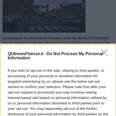
Aumentano le telecamere in zona, così ha deciso il Comitato
per la sicurezza che ha affrontato le problematiche segnalate
nell'area dai residenti
QUInewsFirenze.it -
Do Not Process My Personal
Information
If you wish to opt-out of the sale, sharing to third parties, or
processing of your personal or sensitive information for
FIRENZE —
Il Comitato per l'ordine e la sicurezza riunito dal
targeted advertising by us, please use the below opt-out
prefetto Laura Lega ha affrontato i problemi che i cittadini hanno
section to confirm your selection. Please note that after your
segnalato recentemente in un'area ben precisa, tra il centro e la
opt-out request is processed you may continue seeing
prima periferia. In Prefettura è stato fatto il punto sulla sicurezza
interest-based ads based on personal information utilized by
nelle zone della stazione Santa Maria Novella, del parco delle
us or personal information disclosed to third parties prior to
Cascine e della Fortezza da Basso. Sui luoghi segnalati si
your opt-out. You may separately opt-out of the further
presentano spesso episodi di criminalità legati allo spaccio di
disclosure of your personal information by third parties on the