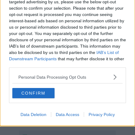
targeted advertising by us, please use the below opt-out
section to confirm your selection. Please note that after your
opt-out request is processed you may continue seeing
interest-based ads based on personal information utilized by
us or personal information disclosed to third parties prior to
your opt-out. You may separately opt-out of the further
disclosure of your personal information by third parties on the
IAB’s list of downstream participants. This information may
also be disclosed by us to third parties on the
IAB’s List of
Downstream Participants
that may further disclose it to other
third parties.
Personal Data Processing Opt Outs
"Mai come in questa Pasqua la speranza, il coraggio, l’umanità
CONFIRM
sono forti e profondi. Porteremo questi momenti nei nostri cuori e
nelle nostre menti per sempre. Io mio abbraccio a tutti i fiorentini,
orgoglioso più che mai di essere il vostro sindaco. Buona Pasqua!"
Data Deletion
Data Access
Privacy Policy
sono le parole di Dario Nardella durante la celebrazione della
Pasqua avvenuta con una cerimonia ridotta e fortemente simbolica.