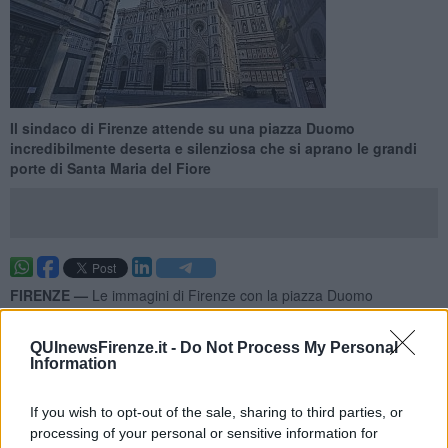
Il sindaco di Firenze attende su una piazza Duomo
incredibilmente deserta e silenziosa che si aprano le grandi
porte di Santa Maria del Fiore
FIRENZE —
Le immagini di Firenze con la piazza Duomo
incredibilmente deserta fanno il giro del mondo. Il sindaco da solo,
sul sagrato della Cattedrale, attende che si aprano le porte di Santa
QUInewsFirenze.it -
Do Not Process My Personal
Maria del Fiore.
Information
If you wish to opt-out of the sale, sharing to third parties, or
processing of your personal or sensitive information for