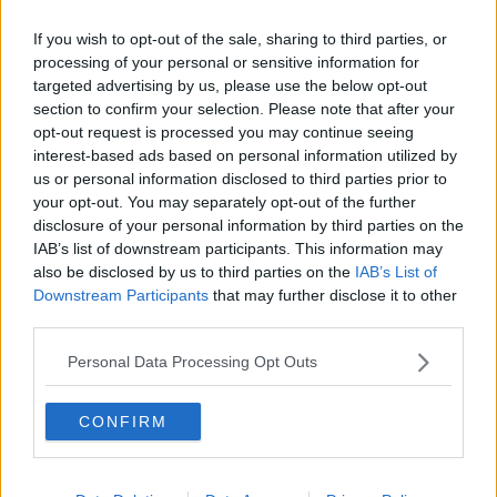
l'assessore - l'utero è integro e il decesso non sarebbe legato a
manivre del marto. Per questo sono necessari accertamenti
If you wish to opt-out of the sale, sharing to third parties, or
approfonditi".
processing of your personal or sensitive information for
targeted advertising by us, please use the below opt-out
section to confirm your selection. Please note that after your
opt-out request is processed you may continue seeing
Per quanto riguarda i risarcimenti erogati dall'ospedale di Careggi
interest-based ads based on personal information utilized by
ai pazienti che fanno causa, l'assessore ha replicato che "la
us or personal information disclosed to third parties prior to
Toscana paga il livello più basso a livello italiano. Oltretutto siamo in
your opt-out. You may separately opt-out of the further
un sistema di autoassicurazione, paghiamo direttamente noi
disclosure of your personal information by third parties on the
perchè il premio assicurativo sarebbe più alto dei risarcimenti che ci
IAB’s list of downstream participants. This information may
vengono richiesti. Il rischio zero però in sanitànon esiste".
also be disclosed by us to third parties on the
IAB’s List of
Downstream Participants
that may further disclose it to other
third parties.
Personal Data Processing Opt Outs
Se vuoi leggere le notizie principali della Toscana iscriviti alla
CONFIRM
Newsletter QUInews - ToscanaMedia.
Arriva gratis tutti i giorni
alle 20:00 direttamente nella tua casella di posta.
Basta cliccare
QUI