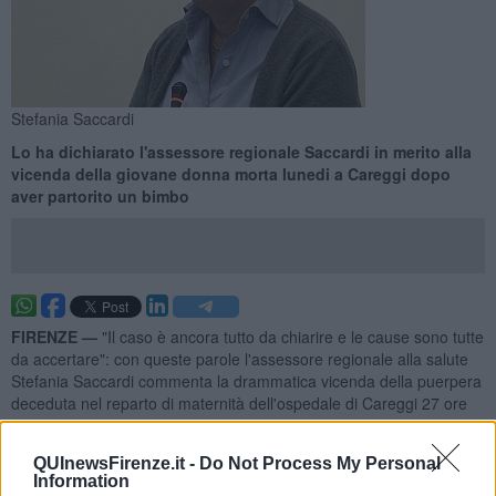
Stefania Saccardi
Lo ha dichiarato l'assessore regionale Saccardi in merito alla
vicenda della giovane donna morta lunedi a Careggi dopo
aver partorito un bimbo
FIRENZE —
"Il caso è ancora tutto da chiarire e le cause sono tutte
da accertare": con queste parole l'assessore regionale alla salute
Stefania Saccardi commenta la drammatica vicenda della puerpera
deceduta nel reparto di maternità dell'ospedale di Careggi 27 ore
dopo il parto e dopo due interventi chirurgici per fermare
improvvise emorragie addominali.
QUInewsFirenze.it -
Do Not Process My Personal
"Ad ora non ci risultano errori nel reparto maternità - ha dichiarato
Information