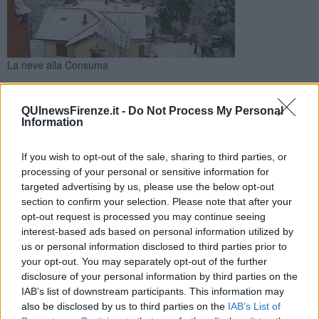
La neve alla Consuma
Nella notte si sono registrate nevicate anche a bassa quota su
monti e colline, da monte Morello al Mugello e sulle alture
QUInewsFirenze.it -
Do Not Process My Personal
dell'area provinciale
Information
If you wish to opt-out of the sale, sharing to third parties, or
processing of your personal or sensitive information for
targeted advertising by us, please use the below opt-out
section to confirm your selection. Please note that after your
PROVINCIA DI FIRENZE —
La neve di Befana imbianca le alture
opt-out request is processed you may continue seeing
della MetroCittà. In nottata si sono registrate nevicate anche a
interest-based ads based on personal information utilized by
bassa quota, così come era previsto. A segnalarlo è la sala di
us or personal information disclosed to third parties prior to
protezione civile della Città Metropolitana di Firenze.
your opt-out. You may separately opt-out of the further
Le nevicate si sono verificate soprattutto nelle aree del Mugello e
disclosure of your personal information by third parties on the
Romagna Toscana, ma stamani erano imbiancate anche le cime di
IAB’s list of downstream participants. This information may
monte Morello e della Consuma. Mezzi spalaneve con tecnici della
also be disclosed by us to third parties on the
IAB’s List of
viabilità e della protezione civile della Metrocittà sono attivi per