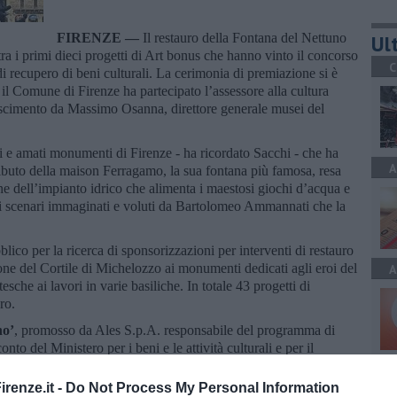
FIRENZE —
Il restauro della Fontana del Nettuno
Ult
ra i primi dieci progetti di Art bonus che hanno vinto il concorso
C
di recupero di beni culturali. La cerimonia di premiazione si è
il Comune di Firenze ha partecipato l’assessore alla cultura
scimento da Massimo Osanna, direttore generale musei del
oti e amati monumenti di Firenze - ha ricordato Sacchi - che ha
A
ntributo della maison Ferragamo, la sua fontana più famosa, resa
one dell’impianto idrico che alimenta i maestosi giochi d’acqua e
 gli scenari immaginati e voluti da Bartolomeo Ammannati che la
ico per la ricerca di sponsorizzazioni per interventi di restauro
zione del Cortile di Michelozzo ai monumenti dedicati agli eroi del
A
sche ai lavori in varie basiliche. In totale 43 progetti di
ro.
no’
, promosso da Ales S.p.A. responsabile del programma di
o del Ministero per i beni e le attività culturali e per il
visto la partecipazione di oltre 150 progetti provenienti da 16
A
renze.it -
Do Not Process My Personal Information