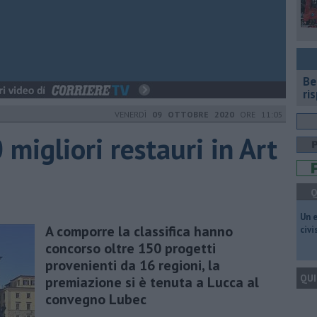
​B
ri
VENERDÌ
09 OTTOBRE 2020
ORE 11:05
 migliori restauri in Art
Q
​Un 
A comporre la classifica hanno
civ
concorso oltre 150 progetti
provenienti da 16 regioni, la
QUI
premiazione si è tenuta a Lucca al
convegno Lubec