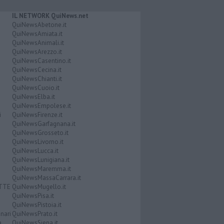
IL NETWORK QuiNews.net
QuiNewsAbetone.it
QuiNewsAmiata.it
QuiNewsAnimali.it
QuiNewsArezzo.it
QuiNewsCasentino.it
QuiNewsCecina.it
QuiNewsChianti.it
QuiNewsCuoio.it
QuiNewsElba.it
QuiNewsEmpolese.it
i
QuiNewsFirenze.it
QuiNewsGarfagnana.it
QuiNewsGrosseto.it
QuiNewsLivorno.it
QuiNewsLucca.it
QuiNewsLunigiana.it
QuiNewsMaremma.it
QuiNewsMassaCarrara.it
ATTE
QuiNewsMugello.it
QuiNewsPisa.it
QuiNewsPistoia.it
nari
QuiNewsPrato.it
a
QuiNewsSiena.it