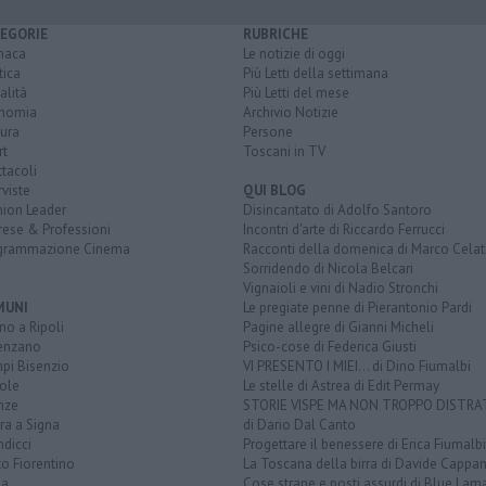
EGORIE
RUBRICHE
naca
Le notizie di oggi
tica
Più Letti della settimana
alità
Più Letti del mese
nomia
Archivio Notizie
ura
Persone
rt
Toscani in TV
tacoli
rviste
QUI BLOG
nion Leader
Disincantato di Adolfo Santoro
rese & Professioni
Incontri d'arte di Riccardo Ferrucci
grammazione Cinema
Racconti della domenica di Marco Celat
Sorridendo di Nicola Belcari
Vignaioli e vini di Nadio Stronchi
MUNI
Le pregiate penne di Pierantonio Pardi
o a Ripoli
Pagine allegre di Gianni Micheli
enzano
Psico-cose di Federica Giusti
pi Bisenzio
VI PRESENTO I MIEI... di Dino Fiumalbi
ole
Le stelle di Astrea di Edit Permay
nze
STORIE VISPE MA NON TROPPO DISTR
ra a Signa
di Dario Dal Canto
dicci
Progettare il benessere di Erica Fiumalbi
o Fiorentino
La Toscana della birra di Davide Cappan
na
Cose strane e posti assurdi di Blue Lam