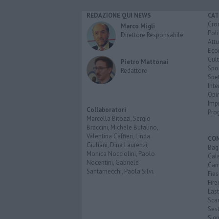
REDAZIONE QUI NEWS
CAT
Cro
Marco Migli
Poli
Direttore Responsabile
Attu
Eco
Cult
Pietro Mattonai
Spo
Redattore
Spet
Inte
Opi
Imp
Collaboratori
Pro
Marcella Bitozzi, Sergio
Braccini, Michele Bufalino,
Valentina Caffieri, Linda
CO
Giuliani, Dina Laurenzi,
Bagn
Monica Nocciolini, Paolo
Cal
Nocentini, Gabriele
Cam
Santarnecchi, Paola Silvi.
Fies
Fire
Last
Scan
Sest
Sig