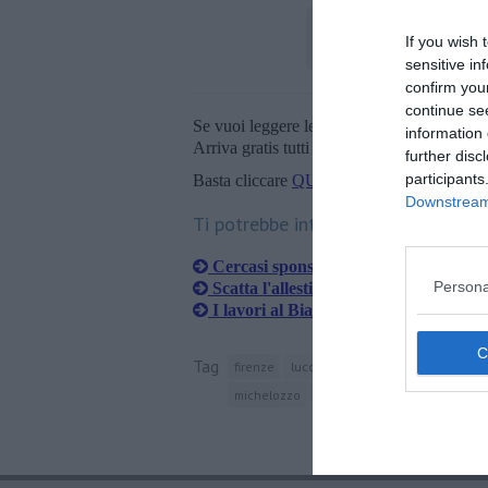
If you wish 
sensitive in
confirm you
continue se
Se vuoi leggere le notizie principali della T
information 
Arriva gratis tutti i giorni alle 20:00 dirett
further disc
participants
Basta cliccare
QUI
Downstream 
Ti potrebbe interessare anche:
Cercasi sponsor per restaurare i beni,
Persona
Scatta l'allestimento per la festa della
I lavori al Biancone si spiano con le
Tag
firenze
lucca
lubec
fontana del nett
michelozzo
risorgimento
euro
ales