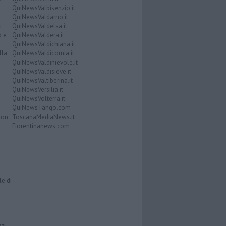
QuiNewsValbisenzio.it
QuiNewsValdarno.it
i
QuiNewsValdelsa.it
o e
QuiNewsValdera.it
QuiNewsValdichiana.it
lla
QuiNewsValdicornia.it
QuiNewsValdinievole.it
QuiNewsValdisieve.it
QuiNewsValtiberina.it
QuiNewsVersilia.it
QuiNewsVolterra.it
QuiNewsTango.com
Don
ToscanaMediaNews.it
Fiorentinanews.com
le di
zzi