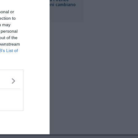
Roma, i treni cambiano
orario
sonal or
ection to
ou may
 personal
out of the
 downstream
B’s List of