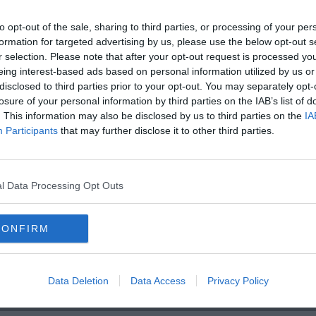
to opt-out of the sale, sharing to third parties, or processing of your per
formation for targeted advertising by us, please use the below opt-out s
r selection. Please note that after your opt-out request is processed y
eing interest-based ads based on personal information utilized by us or
oscana iscriviti alla
Newsletter QUInews - ToscanaMedia.
disclosed to third parties prior to your opt-out. You may separately opt-
amente nella tua casella di posta.
losure of your personal information by third parties on the IAB’s list of
. This information may also be disclosed by us to third parties on the
IA
Participants
that may further disclose it to other third parties.
 ecco quali
l Data Processing Opt Outs
 Ferrari
 webcam
CONFIRM
uno
bartolomeo ammannati
piazza della signoria
osanna
ministero per i beni e le attività culturali
turismo
Data Deletion
Data Access
Privacy Policy