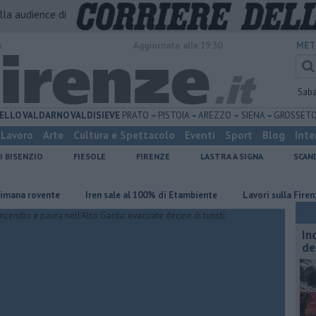
alla audience di
o
Aggiornato alle 19:30
MET
Sab
ELLO
VALDARNO
VALDISIEVE
PRATO
PISTOIA
AREZZO
SIENA
GROSSET
Lavoro
Arte
Cultura e Spettacolo
Eventi
Sport
Blog
Inte
I BISENZIO
FIESOLE
FIRENZE
LASTRA A SIGNA
SCAN
rovente
Iren sale al 100% di Etambiente
Lavori sulla Firenze-Roma
In
de