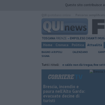
Questo sito contribuisce 
QUI
quotidiano online.
Percorso semplificat
TOSCANA
FIRENZE
EMPOLESE
CHIANTI
MUG
Home
Cronaca
Politica
Attualità
BAGNO A RIPOLI
CALENZANO
CAMP
SIGNA
arte del tetto collassa
Il grande caldo non dà tregua, fine settimana 
Tutti i titoli:
Brescia, incendio e
paura nell'Alto Garda:
evacuate decine di
turisti