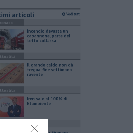
imi articoli
Vedi tutti
ronaca
Incendio devasta un
capannone, parte del
tetto collassa
ttualità
Il grande caldo non dà
tregua, fine settimana
rovente
ttualità
Iren sale al 100% di
Etambiente
ttualità
Lavori sulla Firenze-