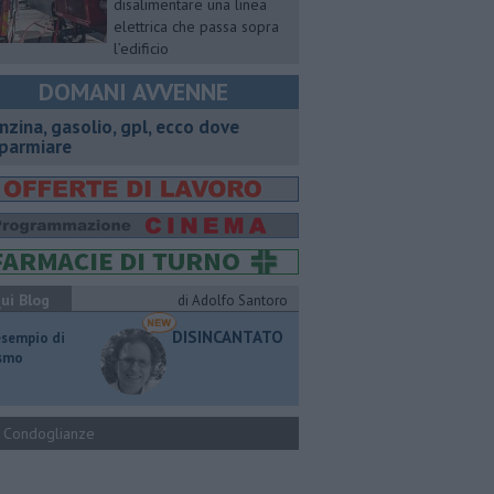
disalimentare una linea
elettrica che passa sopra
l’edificio
DOMANI AVVENNE
enzina, gasolio, gpl, ecco dove
sparmiare
ui Blog
di Adolfo Santoro
DISINCANTATO
esempio di
ismo
Condoglianze