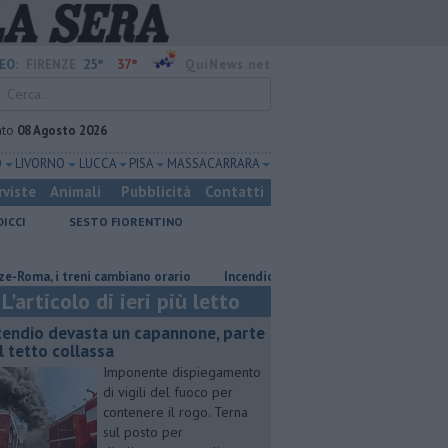
25°
37°
EO:
FIRENZE
QuiNews.net
ato
08 Agosto 2026
O
LIVORNO
LUCCA
PISA
MASSA CARRARA
rviste
Animali
Pubblicità
Contatti
DICCI
SESTO FIORENTINO
, i treni cambiano orario
Incendio devasta un capannone, parte del tett
L'articolo di ieri più letto
cendio devasta un capannone, parte
l tetto collassa
Imponente dispiegamento
di vigili del fuoco per
contenere il rogo. Terna
sul posto per