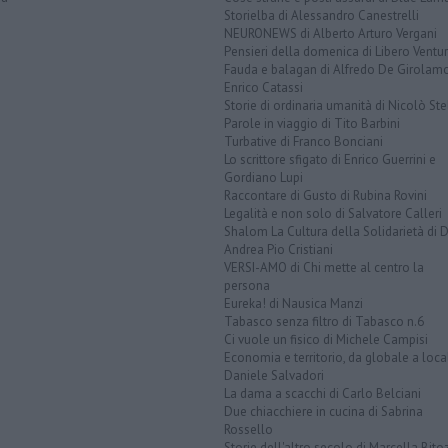
Storielba di Alessandro Canestrelli
NEURONEWS di Alberto Arturo Vergani
Pensieri della domenica di Libero Ventur
Fauda e balagan di Alfredo De Girolam
Enrico Catassi
Storie di ordinaria umanità di Nicolò Ste
Parole in viaggio di Tito Barbini
Turbative di Franco Bonciani
Lo scrittore sfigato di Enrico Guerrini e
Gordiano Lupi
Raccontare di Gusto di Rubina Rovini
Legalità e non solo di Salvatore Calleri
Shalom La Cultura della Solidarietà di 
Andrea Pio Cristiani
VERSI-AMO di Chi mette al centro la
persona
Eureka! di Nausica Manzi
Tabasco senza filtro di Tabasco n.6
Ci vuole un fisico di Michele Campisi
Economia e territorio, da globale a loca
Daniele Salvadori
La dama a scacchi di Carlo Belciani
Due chiacchiere in cucina di Sabrina
Rossello
Storie dell'altro secolo di Marcella Bito