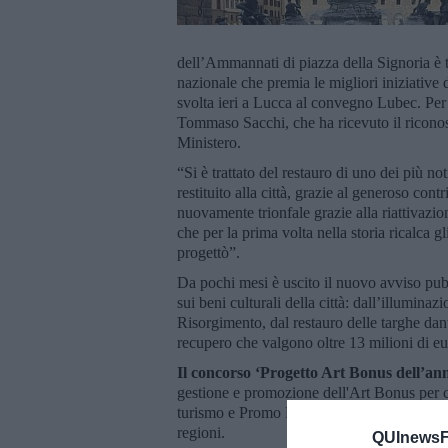
dell’Ammannati di piazza della Signoria è t
nazionale che premia le migliori iniziative 
svolta ieri a Lucca al convegno Lubec. Per 
Tommaso Sacchi, che ha ricevuto il ricono
Ministero.
“Si è trattato del restauro di uno dei più n
restituito alla città, grazie al generoso co
nuovamente trionfale grazie alla riattivazi
che per la prima volta nella storia ricalca
progettò”.
Da pochi mesi è uscito il nuovo avviso pubbl
sui beni culturali della città: dall’illumina
Risorgimento, dal restauro delle targhe dante
recupero che valgono oltre 13 milioni di eu
Il concorso ‘Progetto Art Bonus dell’an
gestione e promozione dell'Art Bonus per cont
turismo e Promo PA Fondazione - LuBeC, ha 
regioni.
QUInewsFi