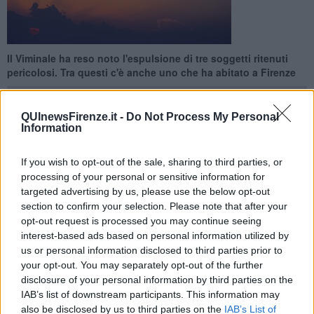
Il Viminale ha reso noto l'espulsione di tre soggetti ritenuti
pericolosi. Tra questi c'è anche uno che ha abitato a Firenze
QUInewsFirenze.it -
Do Not Process My Personal
Information
FIRENZE —
Il Viminale ha fatto sapere di aver rimpatriato tre
If you wish to opt-out of the sale, sharing to third parties, or
persone perché ritenute vicine agli ambienti dell'estremismo
processing of your personal or sensitive information for
islamico.
targeted advertising by us, please use the below opt-out
section to confirm your selection. Please note that after your
Uno di questi è un 22enne marocchino che ha numerosi precedenti
opt-out request is processed you may continue seeing
per reati comuni, trovato più volte in stato di ebbrezza alcoolica.
interest-based ads based on personal information utilized by
us or personal information disclosed to third parties prior to
your opt-out. You may separately opt-out of the further
disclosure of your personal information by third parties on the
Il giovane, nell'ottobre 2017, era nelle vicinanze della sinagoga di
IAB’s list of downstream participants. This information may
Firenze, e aveva turbato i passanti gridando "Allah Akbar". In quel
also be disclosed by us to third parties on the
IAB’s List of