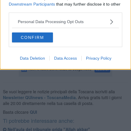
caso era stato trovato anche in possesso di un coltello da cucina.
Downstream Participants
that may further disclose it to other
Gli altri due espulsi sono un cittadino gambiano di 24 anni che
third parties.
risiedeva a Roma e che più volte aveva manifestato intenti
criminosi verso i cristiani e un tunisino di 28 anni che era detenuto
Personal Data Processing Opt Outs
nel carcere di Modena per reati contro il patrimonio e droga.
Quest'ultimo durante la detenzione aveva pronunciato frasi
CONFIRM
inneggianti all'Isis.
Sono 339 le espulsioni eseguite dal gennaio 2015 ad oggi. Nel solo
2018 sono state 102.
Data Deletion
Data Access
Privacy Policy
Se vuoi leggere le notizie principali della Toscana iscriviti alla
Newsletter QUInews - ToscanaMedia.
Arriva gratis tutti i giorni
alle 20:00 direttamente nella tua casella di posta.
Basta cliccare
QUI
Ti potrebbe interessare anche:
Nell'aula del tribunale grida "Allah akbar"