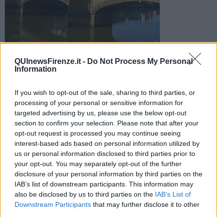
Partono i provvedimenti per impedire l'accesso alle pigne del
QUInewsFirenze.it -
Do Not Process My Personal
ponte Santa Trinita, meta di tanti turisti in cerca di scatti
Information
mozzafiato
If you wish to opt-out of the sale, sharing to third parties, or
processing of your personal or sensitive information for
targeted advertising by us, please use the below opt-out
section to confirm your selection. Please note that after your
opt-out request is processed you may continue seeing
FIRENZE —
Troppo pericoloso lasciare
libero
l'accesso
alle pigne
interest-based ads based on personal information utilized by
del ponte Santa Trinita, da molti scambiate per suggestive terrazze
us or personal information disclosed to third parties prior to
a strapiombo sull'Arno ma di fatto pericolosi balconi da cui è
your opt-out. You may separately opt-out of the further
estremamente facile cadere nel fiume.
disclosure of your personal information by third parties on the
Ora il Comune ha deciso di installare una
protezione
con tanto di
IAB’s list of downstream participants. This information may
divieto di oltrepassare il parapetto. I lavori, progettati dagli uffici
also be disclosed by us to third parties on the
IAB’s List of
delle Belle Arti in accordo con la Soprintendenza ai Beni
Downstream Participants
that may further disclose it to other
architettonici e ambientali, costerano circa
7mila euro.
third parties.