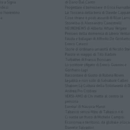
ra a Signa
di Dario Dal Canto
dicci
Progettare il benessere di Erica Fiumalbi
o Fiorentino
La Toscana della birra di Davide Cappan
na
Cose strane e posti assurdi di Blue Lam
Storielba di Alessandro Canestrelli
NEURONEWS di Alberto Arturo Vergani
Pensieri della domenica di Libero Ventur
Fauda e balagan di Alfredo De Girolam
Enrico Catassi
Storie di ordinaria umanità di Nicolò Ste
Parole in viaggio di Tito Barbini
Turbative di Franco Bonciani
Lo scrittore sfigato di Enrico Guerrini e
Gordiano Lupi
Raccontare di Gusto di Rubina Rovini
Legalità e non solo di Salvatore Calleri
Shalom La Cultura della Solidarietà di 
Andrea Pio Cristiani
VERSI-AMO di Chi mette al centro la
persona
Eureka! di Nausica Manzi
Tabasco senza filtro di Tabasco n.6
Ci vuole un fisico di Michele Campisi
Economia e territorio, da globale a loca
Daniele Salvadori