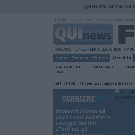
Questo sito contribuisce 
QUI
quotidiano online.
Percorso semplificat
TOSCANA
FIRENZE
EMPOLESE
CHIANTI
MUG
Home
Cronaca
Politica
Attualità
BAGNO A RIPOLI
CALENZANO
CAMP
SIGNA
x deposito Eni
Giornalismo in lutto per la scomparsa di Stefano Marcell
Tutti i titoli:
Jovanotti chiama sul
palco i suoi musicisti e
omaggia Guccini:
«Tutti noi gli