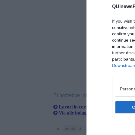
QUInewsFi
If you wish 
sensitive in
confirm you
continue se
information 
further disc
participants
Downstream 
S
Persona
Ti potrebbe interessare anche:
Lavori in corso all'ospedale di Ponte 
Via alle indagini sulle infezioni a Car
Tag
emodialisi
azienda ospedaliero-universita