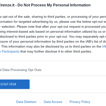
renze.it -
Do Not Process My Personal Information
to opt-out of the sale, sharing to third parties, or processing of your per
formation for targeted advertising by us, please use the below opt-out s
r selection. Please note that after your opt-out request is processed y
eing interest-based ads based on personal information utilized by us or
disclosed to third parties prior to your opt-out. You may separately opt-
losure of your personal information by third parties on the IAB’s list of
. This information may also be disclosed by us to third parties on the
IA
Participants
that may further disclose it to other third parties.
ervizio di Dario Pagli
l Data Processing Opt Outs
a Niccheri
CONFIRM
eggi
ria careggi
firenze
euro
psicologia
Data Deletion
Data Access
Privacy Policy