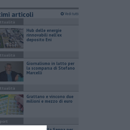
imi articoli
Vedi tutti
ttualità
Hub delle energie
rinnovabili nell'ex
deposito Eni
ttualità
Giornalismo in lutto per
la scomparsa di Stefano
Marcelli
ttualità
Grattano e vincono due
milioni e mezzo di euro
port
Due ori nella Senna per