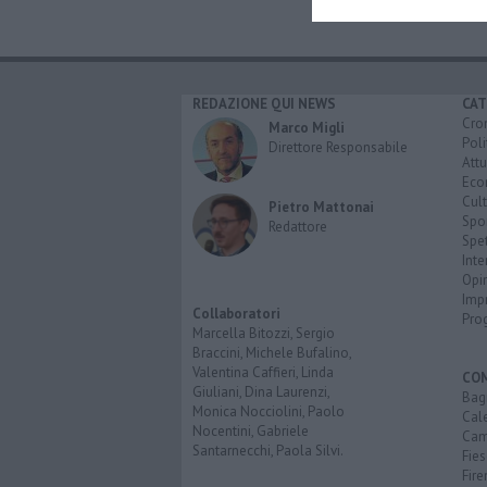
REDAZIONE QUI NEWS
CAT
Cro
Marco Migli
Poli
Direttore Responsabile
Attu
Eco
Cult
Pietro Mattonai
Spo
Redattore
Spet
Inte
Opi
Imp
Collaboratori
Pro
Marcella Bitozzi, Sergio
Braccini, Michele Bufalino,
Valentina Caffieri, Linda
CO
Giuliani, Dina Laurenzi,
Bagn
Monica Nocciolini, Paolo
Cal
Nocentini, Gabriele
Cam
Santarnecchi, Paola Silvi.
Fies
Fire