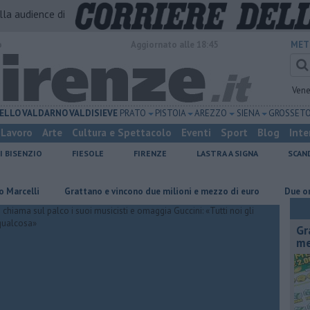
alla audience di
o
Aggiornato alle 18:45
MET
Vene
ELLO
VALDARNO
VALDISIEVE
PRATO
PISTOIA
AREZZO
SIENA
GROSSET
Lavoro
Arte
Cultura e Spettacolo
Eventi
Sport
Blog
Inte
I BISENZIO
FIESOLE
FIRENZE
LASTRA A SIGNA
SCAN
i
Grattano e vincono due milioni e mezzo di euro
Due ori nella 
Gr
me