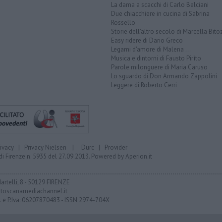
La dama a scacchi di Carlo Belciani
Due chiacchiere in cucina di Sabrina
Rossello
Storie dell'altro secolo di Marcella Bito
Easy ridere di Dario Greco
Legami d'amore di Malena ...
Musica e dintorni di Fausto Pirìto
Parole milonguere di Maria Caruso
Lo sguardo di Don Armando Zappolini
Leggere di Roberto Cerri
rivacy
|
Privacy Nielsen
|
Durc
|
Provider
di Firenze n. 5935 del 27.09.2013. Powered by
Aperion.it
Martelli, 8 - 50129 FIRENZE
toscanamediachannel.it
F. e P.Iva: 06207870483 - ISSN 2974-704X