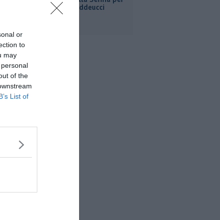
Ginevra Taddeucci
sonal or
ection to
ou may
 personal
out of the
 downstream
B’s List of