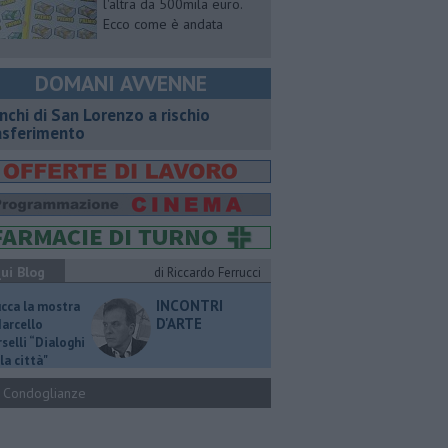
l'altra da 500mila euro.
Ecco come è andata
DOMANI AVVENNE
nchi di San Lorenzo a rischio
asferimento
ui Blog
di Riccardo Ferrucci
INCONTRI
ucca la mostra
D'ARTE
Marcello
selli “Dialoghi
la città"
Condoglianze