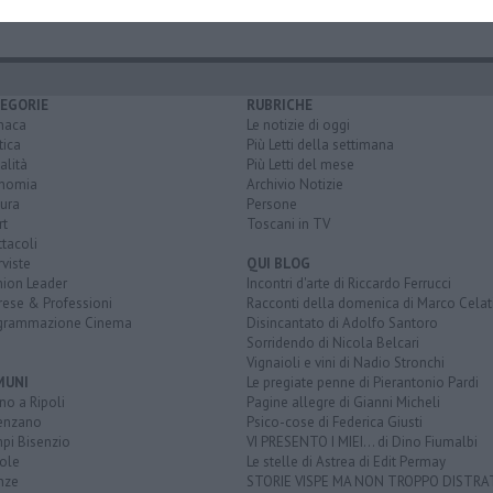
EGORIE
RUBRICHE
naca
Le notizie di oggi
tica
Più Letti della settimana
alità
Più Letti del mese
nomia
Archivio Notizie
ura
Persone
rt
Toscani in TV
tacoli
rviste
QUI BLOG
nion Leader
Incontri d'arte di Riccardo Ferrucci
rese & Professioni
Racconti della domenica di Marco Celat
grammazione Cinema
Disincantato di Adolfo Santoro
Sorridendo di Nicola Belcari
Vignaioli e vini di Nadio Stronchi
MUNI
Le pregiate penne di Pierantonio Pardi
o a Ripoli
Pagine allegre di Gianni Micheli
enzano
Psico-cose di Federica Giusti
pi Bisenzio
VI PRESENTO I MIEI... di Dino Fiumalbi
ole
Le stelle di Astrea di Edit Permay
nze
STORIE VISPE MA NON TROPPO DISTR