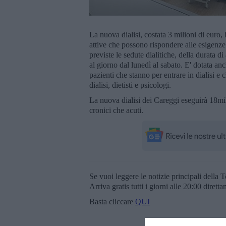
La nuova dialisi, costata 3 milioni di euro,
attive che possono rispondere alle esigenze 
previste le sedute dialitiche, della durata di
al giorno dal lunedì al sabato. E' dotata anc
pazienti che stanno per entrare in dialisi e 
dialisi, dietisti e psicologi.
La nuova dialisi dei Careggi eseguirà 18mil
cronici che acuti.
Se vuoi leggere le notizie principali della T
Arriva gratis tutti i giorni alle 20:00 dirett
Basta cliccare
QUI