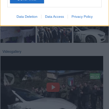
Basta cliccare
QUI
Fotogallery
Data Deletion
Data Access
Privacy Policy
Videogallery