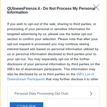
QUInewsFirenze.it -
Do Not Process My Personal
Information
Molti di loro, prima, si sono fermati a lasciare fiori e sciarpe sulla
recinzione dello stadio Artemio Franchi
, ribattezzata il 'muro del
If you wish to opt-out of the sale, sharing to third parties, or
pianto' e ormai coperta per decine di metri dai messaggi di
cordoglio, dai saluti e dai ringraziamenti al capitano, alcuni scritti e
processing of your personal or sensitive information for
disegnati da bambini. E tra tante sciarpe viola ce ne sono anche di
targeted advertising by us, please use the below opt-out
altre squadre perché la solidarietà e il dolore per una vita spezzata
section to confirm your selection. Please note that after your
non conoscono colori.
opt-out request is processed you may continue seeing
interest-based ads based on personal information utilized by
I funerali sono in programma per domani mattina alle 10 nella
us or personal information disclosed to third parties prior to
basilica di Santa Croce. Pubblico, fotografi e telecamere non
your opt-out. You may separately opt-out of the further
saranno ammessi nella chiesa.
disclosure of your personal information by third parties on the
IAB’s list of downstream participants. This information may
also be disclosed by us to third parties on the
IAB’s List of
Downstream Participants
that may further disclose it to other
third parties.
Se vuoi leggere le notizie principali della Toscana iscriviti alla
Personal Data Processing Opt Outs
Newsletter QUInews - ToscanaMedia.
Arriva gratis tutti i giorni
alle 20:00 direttamente nella tua casella di posta.
CONFIRM