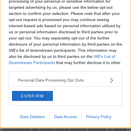
processing of your personal or sensitive information for
possibile. Esistono anche realtà di fattorie gestite da ragazzi disabili
targeted advertising by us, please use the below opt-out
dove vendono prodotti, vendono piantine ecc.. (ogni torre produce
section to confirm your selection. Please note that after your
20/25 kg di verdure) Dunque inserimento socioterapeutico e anche
opt-out request is processed you may continue seeing
attività propria.
interest-based ads based on personal information utilized by
A me è piaciuto moltissimo questo modello.
us or personal information disclosed to third parties prior to
your opt-out. You may separately opt-out of the further
Nel nostro territorio la prima installazione è stata realizzata a
Pelago insieme ai ragazzi svantaggiati dal punto di vista sociale e
disclosure of your personal information by third parties on the
con la collaborazione di giovani universitari e anziani ortisti. Un vero
IAB’s list of downstream participants. This information may
e proprio gruppo di integrazione intergenerazionale.
also be disclosed by us to third parties on the
IAB’s List of
Downstream Participants
that may further disclose it to other
Si passa poi al 2021 alla Rufina dove grazie all’accordo con il Cral
third parties.
Ataf e il Comune di Rufina e il finanziamento della Regione
Toscana iniziano le prime installazioni.
Personal Data Processing Opt Outs
Nel 2022 sono stati organizzati i Centri estivi gratuiti proprio alla
Rufina presso la splendida location di Villa Reale, spazio concesso
CONFIRM
dal Comune, dove è stato sperimentato per la prima volta questo
ciclo di produzione con le torri contenenti le piantine nella serra
restaurata, 2 pannelli solari e tutto il necessario per ospitare i
ragazzi con disturbi di apprendimento.
Data Deletion
Data Access
Privacy Policy
Prosegue poi un nuovo progetto ancora in corso con
coinvolgimento dell’ Unione Comuni Valdarno Valdisieve, la Società