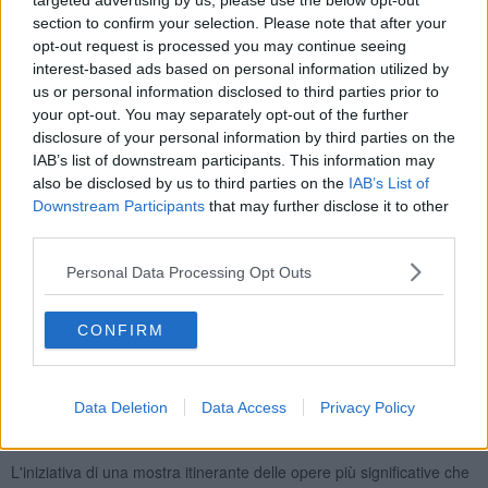
targeted advertising by us, please use the below opt-out
Toccafondi.
section to confirm your selection. Please note that after your
opt-out request is processed you may continue seeing
interest-based ads based on personal information utilized by
us or personal information disclosed to third parties prior to
La parola passerà poi ai
giovani: gli studenti della Toscana
che
your opt-out. You may separately opt-out of the further
hanno r
ealizzato alcune delle opere esposte.
disclosure of your personal information by third parties on the
IAB’s list of downstream participants. This information may
Seguirà la testimonianza di
Franco Schönheit, reduce di
also be disclosed by us to third parties on the
IAB’s List of
Buchenwald.
Downstream Participants
that may further disclose it to other
Nel corso della mattinata sarà
presentato, in anteprima
, il
promo
third parties.
del
Network per la didattica della Shoah
, progetto congiunto del
Miur e dell'Ucei
che ha lo scopo di mettere in rete le migliori
Personal Data Processing Opt Outs
pratiche per lo studio e l'approfondimento della Shoah in classe.
La mostra verrà illustrata nel dettaglio in una
visita guidata al
CONFIRM
termine dell'incontro.
Dal 2002
migliaia di ragazzi di ogni
Regione
partecipano ogni anno
al concorso
I giovani ricordano la Shoah
, i cui vincitori vengono
Data Deletion
Data Access
Privacy Policy
premiati durante la
cerimonia al Quirinale
in occasione del
Giorno della Memoria.
L'iniziativa di una mostra itinerante delle opere più significative che