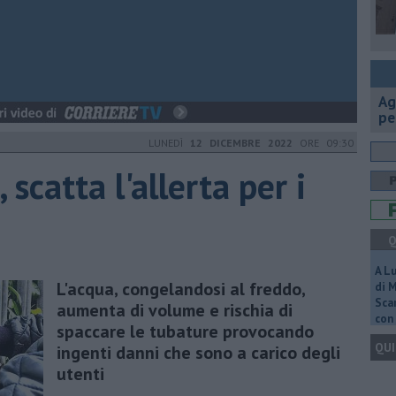
Ag
pe
LUNEDÌ
12 DICEMBRE 2022
ORE 09:30
scatta l'allerta per i
Q
A L
L'acqua, congelandosi al freddo,
di 
Scar
aumenta di volume e rischia di
con 
spaccare le tubature provocando
QUI
ingenti danni che sono a carico degli
utenti