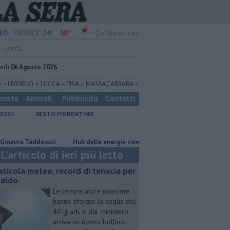
24°
38°
EO:
FIRENZE
QuiNews.net
vedì
06 Agosto 2026
O
LIVORNO
LUCCA
PISA
MASSA CARRARA
rviste
Animali
Pubblicità
Contatti
DICCI
SESTO FIORENTINO
ra Taddeucci
Hub delle energie rinnovabili nell'ex deposito Eni
Gio
L'articolo di ieri più letto
aticola meteo, record di tenacia per
 caldo
Le temperature massime
hanno sforato la soglia del
40 gradi, e dal ministero
arriva un nuovo bollino