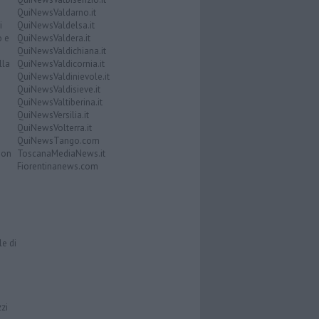
QuiNewsValdarno.it
i
QuiNewsValdelsa.it
o e
QuiNewsValdera.it
QuiNewsValdichiana.it
lla
QuiNewsValdicornia.it
QuiNewsValdinievole.it
QuiNewsValdisieve.it
QuiNewsValtiberina.it
QuiNewsVersilia.it
QuiNewsVolterra.it
QuiNewsTango.com
Don
ToscanaMediaNews.it
Fiorentinanews.com
le di
zzi