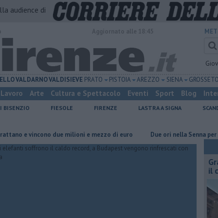
alla audience di
o
Aggiornato alle 18:45
MET
Gio
ELLO
VALDARNO
VALDISIEVE
PRATO
PISTOIA
AREZZO
SIENA
GROSSET
Lavoro
Arte
Cultura e Spettacolo
Eventi
Sport
Blog
Inte
I BISENZIO
FIESOLE
FIRENZE
LASTRA A SIGNA
SCAN
 e vincono due milioni e mezzo di euro
Due ori nella Senna per Ginev
Gr
il