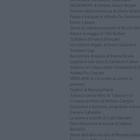
NEURONEWS di Alberto Arturo Vergani
Pensieri della domenica di Libero Ventur
Fauda e balagan di Alfredo De Girolam
Enrico Catassi
Storie di ordinaria umanità di Nicolò Ste
Parole in viaggio di Tito Barbini
Turbative di Franco Bonciani
Lo scrittore sfigato di Enrico Guerrini e
Gordiano Lupi
Raccontare di Gusto di Rubina Rovini
Legalità e non solo di Salvatore Calleri
Shalom La Cultura della Solidarietà di 
Andrea Pio Cristiani
VERSI-AMO di Chi mette al centro la
persona
Eureka! di Nausica Manzi
Tabasco senza filtro di Tabasco n.6
Ci vuole un fisico di Michele Campisi
Economia e territorio, da globale a loca
Daniele Salvadori
La dama a scacchi di Carlo Belciani
Due chiacchiere in cucina di Sabrina
Rossello
Storie dell'altro secolo di Marcella Bito