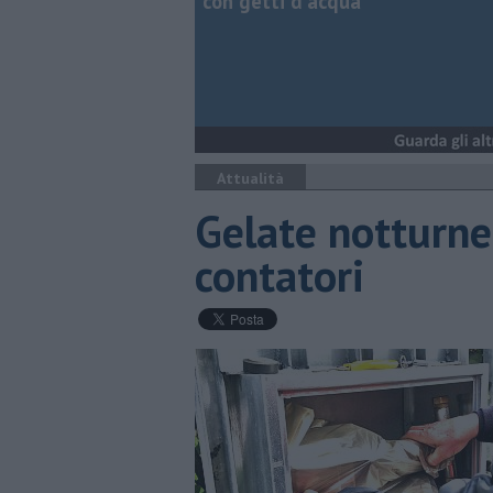
con getti d'acqua
Attualità
Gelate notturne, 
contatori