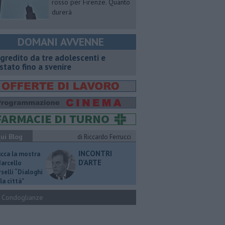
rosso per Firenze. Quanto
durerà
DOMANI AVVENNE
gredito da tre adolescenti e
stato fino a svenire
ui Blog
di Riccardo Ferrucci
INCONTRI
ucca la mostra
D'ARTE
Marcello
selli “Dialoghi
la città"
Condoglianze