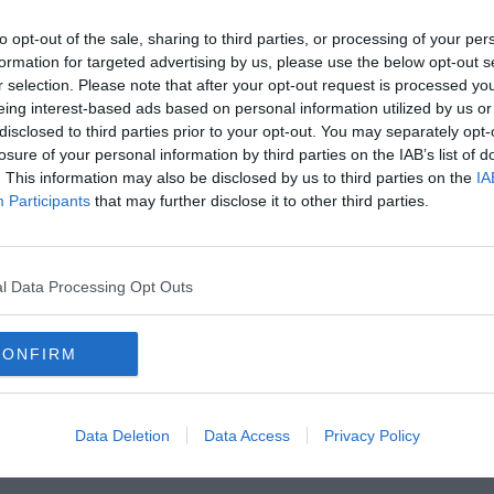
to opt-out of the sale, sharing to third parties, or processing of your per
formation for targeted advertising by us, please use the below opt-out s
r selection. Please note that after your opt-out request is processed y
eing interest-based ads based on personal information utilized by us or
disclosed to third parties prior to your opt-out. You may separately opt-
oscana iscriviti alla
Newsletter QUInews - ToscanaMedia.
losure of your personal information by third parties on the IAB’s list of
amente nella tua casella di posta.
. This information may also be disclosed by us to third parties on the
IA
Participants
that may further disclose it to other third parties.
rande freddo
l Data Processing Opt Outs
ti dal gelo
CONFIRM
Data Deletion
Data Access
Privacy Policy