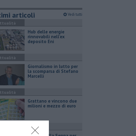
imi articoli
Vedi tutti
ttualità
Hub delle energie
rinnovabili nell'ex
deposito Eni
ttualità
Giornalismo in lutto per
la scomparsa di Stefano
Marcelli
ttualità
Grattano e vincono due
milioni e mezzo di euro
port
Due ori nella Senna per