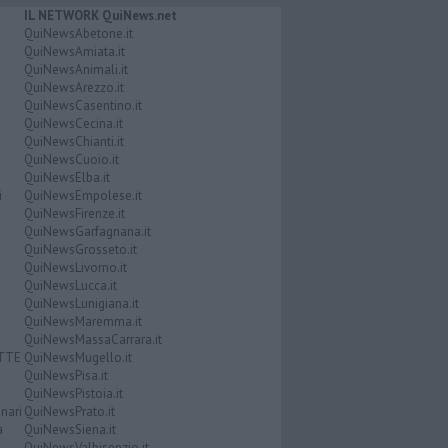
IL NETWORK QuiNews.net
QuiNewsAbetone.it
QuiNewsAmiata.it
QuiNewsAnimali.it
QuiNewsArezzo.it
QuiNewsCasentino.it
QuiNewsCecina.it
QuiNewsChianti.it
QuiNewsCuoio.it
QuiNewsElba.it
i
QuiNewsEmpolese.it
QuiNewsFirenze.it
QuiNewsGarfagnana.it
QuiNewsGrosseto.it
QuiNewsLivorno.it
QuiNewsLucca.it
QuiNewsLunigiana.it
QuiNewsMaremma.it
QuiNewsMassaCarrara.it
ATTE
QuiNewsMugello.it
QuiNewsPisa.it
QuiNewsPistoia.it
nari
QuiNewsPrato.it
a
QuiNewsSiena.it
QuiNewsValbisenzio.it