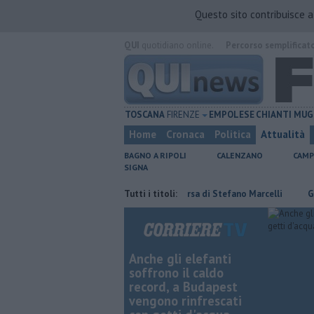
Questo sito contribuisce 
QUI
quotidiano online.
Percorso semplificat
TOSCANA
FIRENZE
EMPOLESE
CHIANTI
MUG
Home
Cronaca
Politica
Attualità
BAGNO A RIPOLI
CALENZANO
CAMP
SIGNA
Giornalismo in lutto per la scomparsa di Stefano Marcelli
Tutti i titoli:
Grattano
Anche gli elefanti
soffrono il caldo
record, a Budapest
vengono rinfrescati