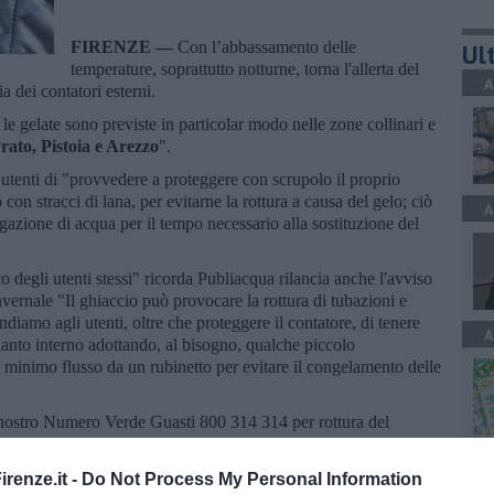
FIRENZE —
Con l’abbassamento delle
Ult
temperature, soprattutto notturne, torna l'allerta del
A
a dei contatori esterni.
 le gelate sono previste in particolar modo nelle zone collinari e
rato, Pistoia e Arezzo
".
 utenti di "provvedere a proteggere con scrupolo il proprio
 con stracci di lana, per evitarne la rottura a causa del gelo; ciò
A
gazione di acqua per il tempo necessario alla sostituzione del
co degli utenti stessi" ricorda Publiacqua rilancia anche l'avviso
nvernale "Il ghiaccio può provocare la rottura di tubazioni e
iamo agli utenti, oltre che proteggere il contatore, di tenere
A
pianto interno adottando, al bisogno, qualche piccolo
inimo flusso da un rubinetto per evitare il congelamento delle
al nostro Numero Verde Guasti 800 314 314 per rottura del
municando la matricola dello stesso (riportata su qualsiasi
S
nformazione, infatti, è fondamentale per accelerare al massimo i
renze.it -
Do Not Process My Personal Information
l servizio".