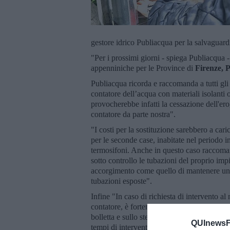
gestore idrico Publiacqua per la salvaguardi
"Per i prossimi giorni - spiega Publiacqua -
appenniniche per le Province di
Firenze, P
Publiacqua ricorda e raccomanda a tutti gli
contatore dell’acqua con materiali isolanti o
provocherebbe infatti la cessazione dell'ero
contatore da parte nostra".
"I costi per la sostituzione sarebbero a cari
per le seconde case, inabitate nel periodo i
termosifoni. Anche in questo caso raccomand
sotto controllo le tubazioni del proprio im
accorgimento come quello di mantenere un m
tubazioni esposte".
Infine "In caso di richiesta di intervento 
contatore, è fortemente consigliato farlo co
bolletta e sullo stesso contatore). Questa i
QUInewsFi
tempi di intervento e quindi di ripristino de