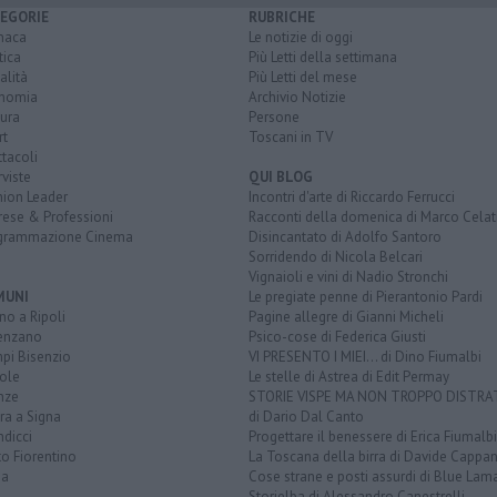
EGORIE
RUBRICHE
naca
Le notizie di oggi
tica
Più Letti della settimana
alità
Più Letti del mese
nomia
Archivio Notizie
ura
Persone
rt
Toscani in TV
tacoli
rviste
QUI BLOG
nion Leader
Incontri d'arte di Riccardo Ferrucci
rese & Professioni
Racconti della domenica di Marco Celat
grammazione Cinema
Disincantato di Adolfo Santoro
Sorridendo di Nicola Belcari
Vignaioli e vini di Nadio Stronchi
MUNI
Le pregiate penne di Pierantonio Pardi
o a Ripoli
Pagine allegre di Gianni Micheli
enzano
Psico-cose di Federica Giusti
pi Bisenzio
VI PRESENTO I MIEI... di Dino Fiumalbi
ole
Le stelle di Astrea di Edit Permay
nze
STORIE VISPE MA NON TROPPO DISTR
ra a Signa
di Dario Dal Canto
dicci
Progettare il benessere di Erica Fiumalbi
o Fiorentino
La Toscana della birra di Davide Cappan
na
Cose strane e posti assurdi di Blue Lam
Storielba di Alessandro Canestrelli