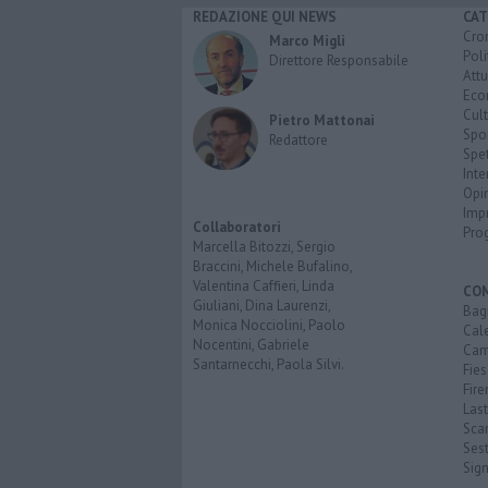
REDAZIONE QUI NEWS
CAT
Cro
Marco Migli
Poli
Direttore Responsabile
Attu
Eco
Cult
Pietro Mattonai
Spo
Redattore
Spet
Inte
Opi
Imp
Collaboratori
Pro
Marcella Bitozzi, Sergio
Braccini, Michele Bufalino,
Valentina Caffieri, Linda
CO
Giuliani, Dina Laurenzi,
Bagn
Monica Nocciolini, Paolo
Cal
Nocentini, Gabriele
Cam
Santarnecchi, Paola Silvi.
Fies
Fire
Last
Scan
Sest
Sig