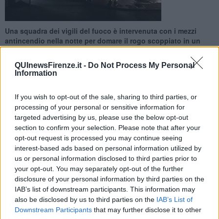
Una squadra dei vigili del fuoco è intervenuta con i mezzi
antincendio nella notte per domare il rogo scoppiato in un
box auto
QUInewsFirenze.it -
Do Not Process My Personal
Information
If you wish to opt-out of the sale, sharing to third parties, or
processing of your personal or sensitive information for
CALENZANO —
Un po' di
paura
ma nessuno si è fatto male
targeted advertising by us, please use the below opt-out
nell'incendio divampato nella notte al civico 18 di via Amilcare
section to confirm your selection. Please note that after your
Ponchielli. Ad andare in fumo è stato un box.
opt-out request is processed you may continue seeing
Sul posto sono arrivati i
vigili del fuoco
con sette uomini e due
interest-based ads based on personal information utilized by
mezzi antincendio. L'intervento è durato poco più di un'ora, dalle
us or personal information disclosed to third parties prior to
una alle 2.20.
your opt-out. You may separately opt-out of the further
disclosure of your personal information by third parties on the
IAB’s list of downstream participants. This information may
also be disclosed by us to third parties on the
IAB’s List of
Downstream Participants
that may further disclose it to other