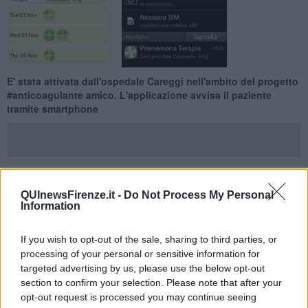
E' stata attivata dall'ospedale Careggi nell'ambito del progetto
#anticoagulante amico. L'applicazione avvisa il paziente
tramite smartphone
FIRENZE —
I farmaci anticoagulanti
servono a
regolare la
QUInewsFirenze.it -
Do Not Process My Personal
Information
fluidità del sangue
, e sono
impiegati per curare e prevenire la
trombosi
mediante lo scioglimento del sangue.
If you wish to opt-out of the sale, sharing to third parties, or
A Careggi
i pazienti
sottoposti a terapia anticoagulante
sono
processing of your personal or sensitive information for
circa
1.900
, di cui
1300 con farmaci antagonisti della vitamina K
targeted advertising by us, please use the below opt-out
(Avk), e
600 coi nuovi anticoagulanti orali diretti
(Nao).
section to confirm your selection. Please note that after your
opt-out request is processed you may continue seeing