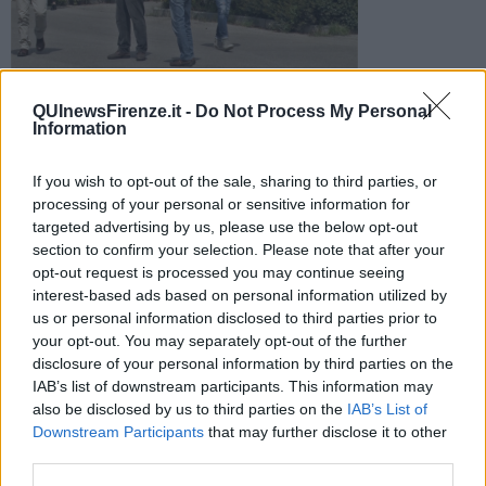
Dopo le due ulteriori vittime registrate ieri, oggi il Fiorentino
QUInewsFirenze.it -
Do Not Process My Personal
tira il fiato e conserva un tasso grezzo di mortalità di 241,6 su
Information
100mila abitanti
If you wish to opt-out of the sale, sharing to third parties, or
processing of your personal or sensitive information for
targeted advertising by us, please use the below opt-out
section to confirm your selection. Please note that after your
PROVINCIA DI FIRENZE —
Non ci sono ulteriori decessi
opt-out request is processed you may continue seeing
riconducibili a Covid-19 rilevati nelle ultime ventiquattro ore
interest-based ads based on personal information utilized by
nell’area fiorentina e segnalati nel report sanitario regionale. Erano
us or personal information disclosed to third parties prior to
stati 2 i nuovi decessi rilevati nell'arco delle precedenti 24 ore.
your opt-out. You may separately opt-out of the further
disclosure of your personal information by third parties on the
Rimangono dunque
2.382
i morti registrati nella provincia di
IAB’s list of downstream participants. This information may
Firenze
, deceduti dall'inizio della pandemia fino a questo momento.
also be disclosed by us to third parties on the
IAB’s List of
Downstream Participants
that may further disclose it to other
third parties.