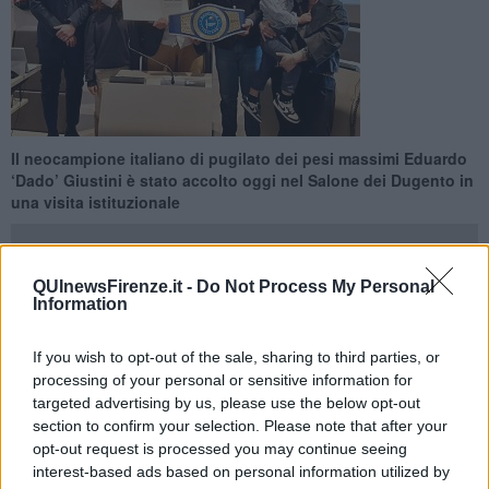
Il neocampione italiano di pugilato dei pesi massimi Eduardo
‘Dado’ Giustini è stato accolto oggi nel Salone dei Dugento in
una visita istituzionale
QUInewsFirenze.it -
Do Not Process My Personal
Information
FIRENZE —
Il neocampione italiano di pugilato dei pesi
If you wish to opt-out of the sale, sharing to third parties, or
massimi
Eduardo ‘Dado’ Giustini
si è recato oggi in Palazzo
processing of your personal or sensitive information for
Vecchio dove è stato accolto nel Salone dei Dugento dall’assessore
targeted advertising by us, please use the below opt-out
allo sport Cosimo Guccione e dal presidente del consiglio comunale
section to confirm your selection. Please note that after your
Luca Milani a pochi giorni dalla conquista del titolo.
opt-out request is processed you may continue seeing
Originario di San Frediano, già calciante di Parte Bianca, Giustini è
interest-based ads based on personal information utilized by
stato incoronato ai vertici del pugilato italiano sul ring della