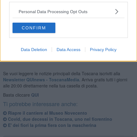
Nello specifico, sono
12.500.000
mascherine chirurgiche,
7.000
guanti,
286
apparecchi di ventilazione,
9.600
maschere per terapia
Personal Data Processing Opt Outs
respiratoria.
CONFIRM
Data Deletion
Data Access
Privacy Policy
Se vuoi leggere le notizie principali della Toscana iscriviti alla
Newsletter QUInews - ToscanaMedia.
Arriva gratis tutti i giorni
alle 20:00 direttamente nella tua casella di posta.
Basta cliccare
QUI
Ti potrebbe interessare anche:
Riapre il cantiere al Museo Novecento
Covid, due decessi in Toscana, uno nel fiorentino
E' dei fiori la prima fiera con la mascherina