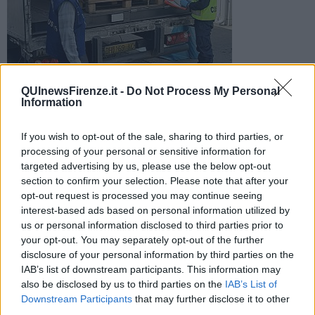
foto Agenzie Dogane e Monopoli
QUInewsFirenze.it -
Do Not Process My Personal
Information
Sdoganati altri 12 milioni e mezzo di dispositivi per la
prevenzione del contagio da Covid-19 all'aeroporto ''Vespucci''
If you wish to opt-out of the sale, sharing to third parties, or
processing of your personal or sensitive information for
targeted advertising by us, please use the below opt-out
section to confirm your selection. Please note that after your
opt-out request is processed you may continue seeing
interest-based ads based on personal information utilized by
FIRENZE —
Un nuovo carico di
dispositivi
destinati alla
us or personal information disclosed to third parties prior to
prevenzione del contagio da coronavirus è atterrato all'aeroporto
your opt-out. You may separately opt-out of the further
fiorentino di Peretola ed è già stato sdoganato con la procedura
disclosure of your personal information by third parties on the
rapida già adottata nei mesi scorsi dall'Agenzia delle Dogane e dei
IAB’s list of downstream participants. This information may
Monopoli dello scalo.
also be disclosed by us to third parties on the
IAB’s List of
Si tratta, spiega l'Agenzia, di materiale destinato alla Regione e alle
Downstream Participants
that may further disclose it to other
aziende sanitarie locali in vista della distribuzione alla popolazione.
third parties.