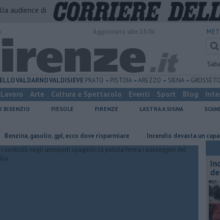
alla audience di
o
Aggiornato alle 15:06
MET
Sab
ELLO
VALDARNO
VALDISIEVE
PRATO
PISTOIA
AREZZO
SIENA
GROSSET
Lavoro
Arte
Cultura e Spettacolo
Eventi
Sport
Blog
Inte
I BISENZIO
FIESOLE
FIRENZE
LASTRA A SIGNA
SCAN
, gasolio, gpl, ecco dove risparmiare
Incendio devasta un capannone, par
In
de