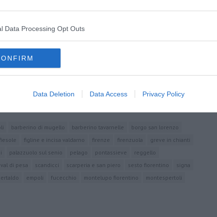
oscana iscriviti alla
Newsletter QUInews - ToscanaMedia.
l Data Processing Opt Outs
amente nella tua casella di posta.
CONFIRM
o aiuto"
a isolamento
Data Deletion
Data Access
Privacy Policy
one civile
li
barberino di mugello
barberino tavarnelle
borgo san lorenzo
fiesole
figline e incisa valdarno
firenze
firenzuola
greve in chianti
i
palazzuolo sul senio
pelago
pontassieve
reggello
val di pesa
scandicci
scarperia e san piero
sesto fiorentino
signa
certaldo
empoli
fucecchio
montelupo fiorentino
montespertoli