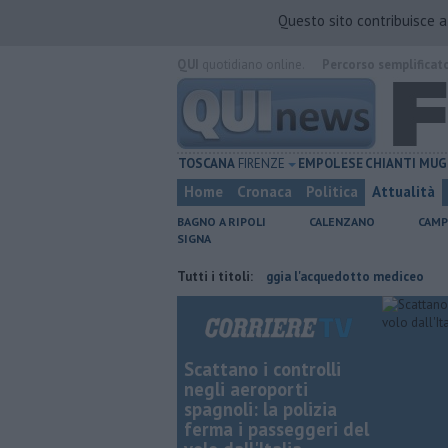
Questo sito contribuisce 
QUI
quotidiano online.
Percorso semplificat
TOSCANA
FIRENZE
EMPOLESE
CHIANTI
MUG
Home
Cronaca
Politica
Attualità
BAGNO A RIPOLI
CALENZANO
CAMP
SIGNA
avoro
Per captare l'acqua danneggia l'acquedotto mediceo
Tutti i titoli:
​Benzina
Scattano i controlli
negli aeroporti
spagnoli: la polizia
ferma i passeggeri del