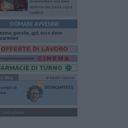
disalimentare una linea
elettrica che passa sopra
l’edificio
DOMANI AVVENNE
enzina, gasolio, gpl, ecco dove
sparmiare
ui Blog
di Adolfo Santoro
DISINCANTATO
esempio di
ismo
Condoglianze