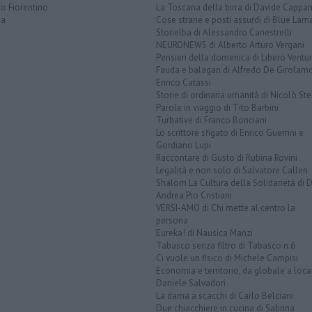
o Fiorentino
La Toscana della birra di Davide Cappan
na
Cose strane e posti assurdi di Blue Lam
Storielba di Alessandro Canestrelli
NEURONEWS di Alberto Arturo Vergani
Pensieri della domenica di Libero Ventur
Fauda e balagan di Alfredo De Girolam
Enrico Catassi
Storie di ordinaria umanità di Nicolò Ste
Parole in viaggio di Tito Barbini
Turbative di Franco Bonciani
Lo scrittore sfigato di Enrico Guerrini e
Gordiano Lupi
Raccontare di Gusto di Rubina Rovini
Legalità e non solo di Salvatore Calleri
Shalom La Cultura della Solidarietà di 
Andrea Pio Cristiani
VERSI-AMO di Chi mette al centro la
persona
Eureka! di Nausica Manzi
Tabasco senza filtro di Tabasco n.6
Ci vuole un fisico di Michele Campisi
Economia e territorio, da globale a loca
Daniele Salvadori
La dama a scacchi di Carlo Belciani
Due chiacchiere in cucina di Sabrina