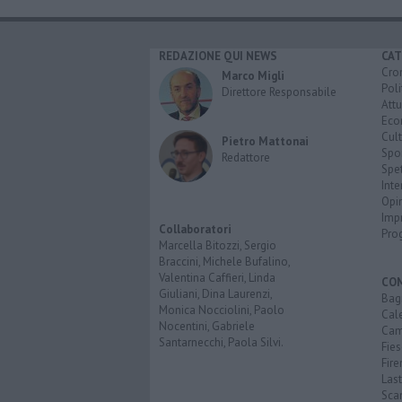
REDAZIONE QUI NEWS
CAT
Cro
Marco Migli
Poli
Direttore Responsabile
Attu
Eco
Cult
Pietro Mattonai
Spo
Redattore
Spet
Inte
Opi
Imp
Collaboratori
Pro
Marcella Bitozzi, Sergio
Braccini, Michele Bufalino,
Valentina Caffieri, Linda
CO
Giuliani, Dina Laurenzi,
Bagn
Monica Nocciolini, Paolo
Cal
Nocentini, Gabriele
Cam
Santarnecchi, Paola Silvi.
Fies
Fire
Last
Scan