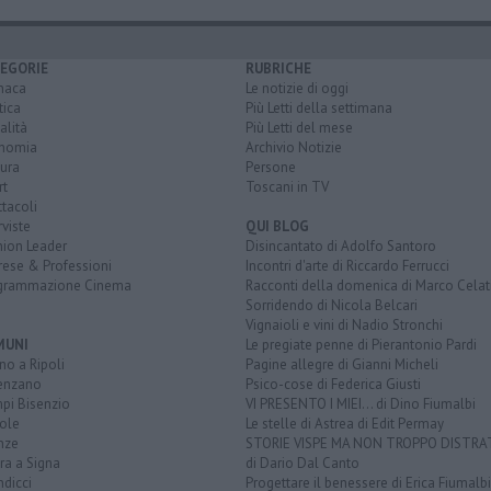
EGORIE
RUBRICHE
naca
Le notizie di oggi
tica
Più Letti della settimana
alità
Più Letti del mese
nomia
Archivio Notizie
ura
Persone
rt
Toscani in TV
tacoli
rviste
QUI BLOG
nion Leader
Disincantato di Adolfo Santoro
rese & Professioni
Incontri d'arte di Riccardo Ferrucci
grammazione Cinema
Racconti della domenica di Marco Celat
Sorridendo di Nicola Belcari
Vignaioli e vini di Nadio Stronchi
MUNI
Le pregiate penne di Pierantonio Pardi
o a Ripoli
Pagine allegre di Gianni Micheli
enzano
Psico-cose di Federica Giusti
pi Bisenzio
VI PRESENTO I MIEI... di Dino Fiumalbi
ole
Le stelle di Astrea di Edit Permay
nze
STORIE VISPE MA NON TROPPO DISTR
ra a Signa
di Dario Dal Canto
dicci
Progettare il benessere di Erica Fiumalbi