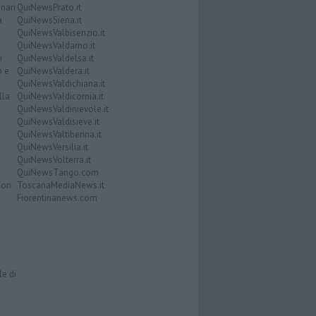
nari
QuiNewsPrato.it
a
QuiNewsSiena.it
QuiNewsValbisenzio.it
QuiNewsValdarno.it
i
QuiNewsValdelsa.it
o e
QuiNewsValdera.it
QuiNewsValdichiana.it
lla
QuiNewsValdicornia.it
QuiNewsValdinievole.it
QuiNewsValdisieve.it
QuiNewsValtiberina.it
QuiNewsVersilia.it
QuiNewsVolterra.it
QuiNewsTango.com
Don
ToscanaMediaNews.it
Fiorentinanews.com
le di