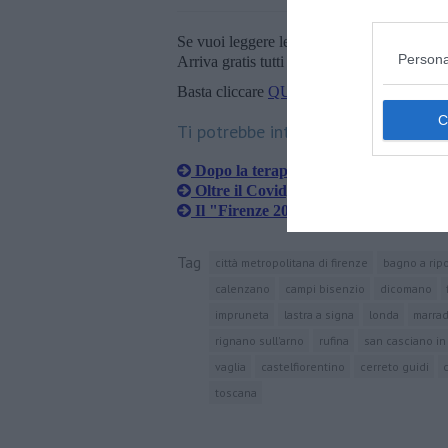
Se vuoi leggere le notizie principali della T
Persona
Arriva gratis tutti i giorni alle 20:00 dirett
Basta cliccare
QUI
Ti potrebbe interessare anche:
Dopo la terapia intensiva nasce "Ti d
Oltre il Covid, adolescenti in ansia d
Il "Firenze 2020" al sistema di protezi
Tag
città metropolitana di firenze
bagno a ripo
calenzano
campi bisenzio
dicomano
impruneta
lastra a signa
londa
marrad
rignano sull'arno
rufina
san casciano in 
vaglia
castelfiorentino
cerreto guidi
toscana