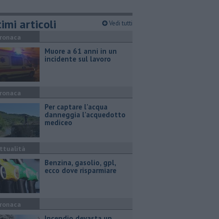
imi articoli
Vedi tutti
ronaca
Muore a 61 anni in un
incidente sul lavoro
ronaca
Per captare l'acqua
danneggia l'acquedotto
mediceo
ttualità
​Benzina, gasolio, gpl,
ecco dove risparmiare
ronaca
Incendio devasta un