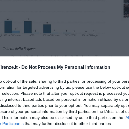
Tabella della Regione
Bagno a Ripoli 12, Barberino di Mugello 9, Barberino Tavarnelle
i Bisenzio 16, Dicomano 1, Fiesole 7, Figline e Incisa
renze.it -
Do Not Process My Personal Information
eve in Chianti 4, Impruneta 5, Lastra a Signa 5, Londa 1,
5, Pontassieve 6, Reggello 6, Rignano sull’Arno 2, Rufina 4,
 Scarperia e San Piero 6, Sesto Fiorentino 19, Signa 6, Vaglia 5.
to opt-out of the sale, sharing to third parties, or processing of your per
formation for targeted advertising by us, please use the below opt-out s
fiorentino 3, Cerreto Guidi 2, Certaldo 3, Empoli 9, Fucecchio
r selection. Please note that after your opt-out request is processed y
2, Vinci 6.
eing interest-based ads based on personal information utilized by us or
clicca qui
.
disclosed to third parties prior to your opt-out. You may separately opt-
losure of your personal information by third parties on the IAB’s list of
. This information may also be disclosed by us to third parties on the
IA
Participants
that may further disclose it to other third parties.