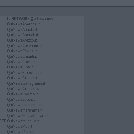
IL NETWORK QuiNews.net
QuiNewsAbetone.it
QuiNewsAmiata.it
QuiNewsAnimali.it
QuiNewsArezzo.it
QuiNewsCasentino.it
QuiNewsCecina.it
QuiNewsChianti.it
QuiNewsCuoio.it
QuiNewsElba.it
QuiNewsEmpolese.it
i
QuiNewsFirenze.it
QuiNewsGarfagnana.it
QuiNewsGrosseto.it
QuiNewsLivorno.it
QuiNewsLucca.it
QuiNewsLunigiana.it
QuiNewsMaremma.it
QuiNewsMassaCarrara.it
ATTE
QuiNewsMugello.it
QuiNewsPisa.it
QuiNewsPistoia.it