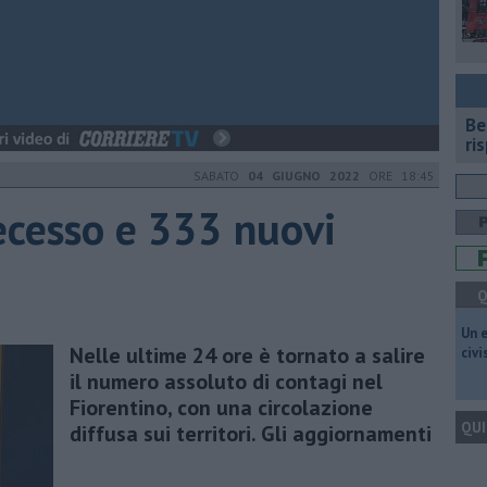
​B
ri
SABATO
04 GIUGNO 2022
ORE 18:45
ecesso e 333 nuovi
Q
​Un 
Nelle ultime 24 ore è tornato a salire
civ
il numero assoluto di contagi nel
Fiorentino, con una circolazione
QUI
diffusa sui territori. Gli aggiornamenti