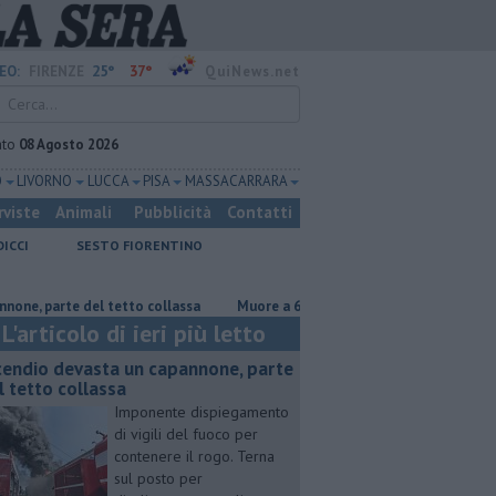
25°
37°
EO:
FIRENZE
QuiNews.net
ato
08 Agosto 2026
O
LIVORNO
LUCCA
PISA
MASSA CARRARA
rviste
Animali
Pubblicità
Contatti
DICCI
SESTO FIORENTINO
te del tetto collassa
Muore a 61 anni in un incidente sul lavoro
P
L'articolo di ieri più letto
cendio devasta un capannone, parte
l tetto collassa
Imponente dispiegamento
di vigili del fuoco per
contenere il rogo. Terna
sul posto per