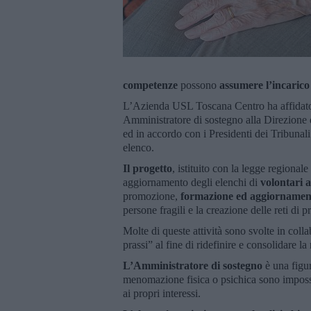
competenze
possono
assumere l’incarico
L’Azienda USL Toscana Centro ha affidato 
Amministratore di sostegno alla Direzione d
ed in accordo con i Presidenti dei Tribunali 
elenco.
Il progetto
, istituito con la legge regional
aggiornamento degli elenchi di
volontari 
promozione,
formazione ed aggiornamen
persone fragili e la creazione delle reti di p
Molte di queste attività sono svolte in col
prassi” al fine di ridefinire e consolidare la 
L’Amministratore di sostegno
è una figur
menomazione fisica o psichica sono imposs
ai propri interessi.