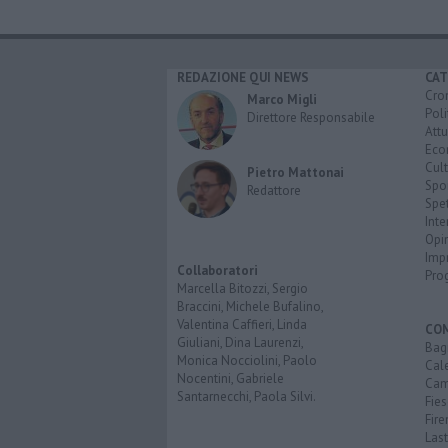
REDAZIONE QUI NEWS
CAT
Cro
Marco Migli
Poli
Direttore Responsabile
Attu
Eco
Cult
Pietro Mattonai
Spo
Redattore
Spet
Inte
Opi
Imp
Collaboratori
Pro
Marcella Bitozzi, Sergio
Braccini, Michele Bufalino,
Valentina Caffieri, Linda
CO
Giuliani, Dina Laurenzi,
Bagn
Monica Nocciolini, Paolo
Cal
Nocentini, Gabriele
Cam
Santarnecchi, Paola Silvi.
Fies
Fire
Last