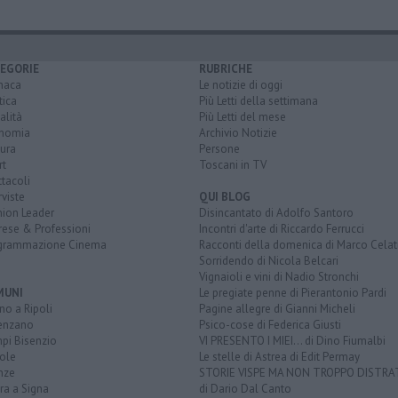
EGORIE
RUBRICHE
naca
Le notizie di oggi
tica
Più Letti della settimana
alità
Più Letti del mese
nomia
Archivio Notizie
ura
Persone
rt
Toscani in TV
tacoli
rviste
QUI BLOG
nion Leader
Disincantato di Adolfo Santoro
rese & Professioni
Incontri d'arte di Riccardo Ferrucci
grammazione Cinema
Racconti della domenica di Marco Celat
Sorridendo di Nicola Belcari
Vignaioli e vini di Nadio Stronchi
MUNI
Le pregiate penne di Pierantonio Pardi
o a Ripoli
Pagine allegre di Gianni Micheli
enzano
Psico-cose di Federica Giusti
pi Bisenzio
VI PRESENTO I MIEI... di Dino Fiumalbi
ole
Le stelle di Astrea di Edit Permay
nze
STORIE VISPE MA NON TROPPO DISTR
ra a Signa
di Dario Dal Canto