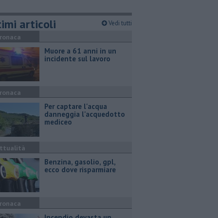
imi articoli
Vedi tutti
ronaca
Muore a 61 anni in un
incidente sul lavoro
ronaca
Per captare l'acqua
danneggia l'acquedotto
mediceo
ttualità
​Benzina, gasolio, gpl,
ecco dove risparmiare
ronaca
Incendio devasta un