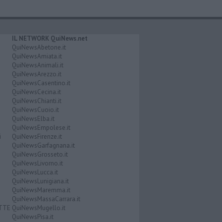
IL NETWORK QuiNews.net
QuiNewsAbetone.it
QuiNewsAmiata.it
QuiNewsAnimali.it
QuiNewsArezzo.it
QuiNewsCasentino.it
QuiNewsCecina.it
QuiNewsChianti.it
QuiNewsCuoio.it
QuiNewsElba.it
QuiNewsEmpolese.it
i
QuiNewsFirenze.it
QuiNewsGarfagnana.it
QuiNewsGrosseto.it
QuiNewsLivorno.it
QuiNewsLucca.it
QuiNewsLunigiana.it
QuiNewsMaremma.it
QuiNewsMassaCarrara.it
ATTE
QuiNewsMugello.it
QuiNewsPisa.it