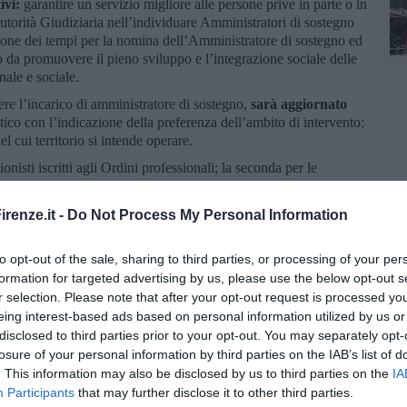
ivi:
garantire un servizio migliore alle persone prive in parte o in
Autorità Giudiziaria nell’individuare Amministratori di sostegno
uzione dei tempi per la nomina dell’Amministratore di sostegno ed
o da promuovere il pieno sviluppo e l’integrazione sociale delle
ale e sociale.
ere l’incarico di amministratore di sostegno,
sarà aggiornato
tico con l’indicazione della preferenza dell’ambito di intervento;
el cui territorio si intende operare.
ionisti iscritti agli Ordini professionali; la seconda per le
o di Promozione sociale che operano nel sistema sociale e socio
ona del legale rappresentante assumere la funzione di
renze.it -
Do Not Process My Personal Information
one è dedicata alle persone, adeguatamente formate e disponibili
i sarà trasmetto agli Uffici della volontaria giurisdizione dei
ed alle direzioni delle Società della Salute della USL Toscana
to opt-out of the sale, sharing to third parties, or processing of your per
i in collaborazione con l’agenzia formativa dell’azienda USL
formation for targeted advertising by us, please use the below opt-out s
 dei corsi di formazione e di aggiornamento. Per l’anno 2023
r selection. Please note that after your opt-out request is processed y
formazione ; le modalità di iscrizione sono consultabili sul sito
eing interest-based ads based on personal information utilized by us or
disclosed to third parties prior to your opt-out. You may separately opt-
losure of your personal information by third parties on the IAB’s list of
 scaricabile dal sito web dell’ASL Tc
. This information may also be disclosed by us to third parties on the
IA
 inviate al Dipartimento dei Servizi Sociali dell’Azienda ASL
Participants
that may further disclose it to other third parties.
i.uslcentro@postacert.toscana.it
o a