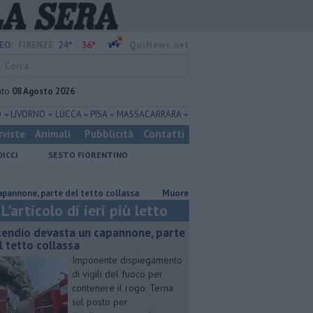
24°
36°
EO:
FIRENZE
QuiNews.net
ato
08 Agosto 2026
O
LIVORNO
LUCCA
PISA
MASSA CARRARA
rviste
Animali
Pubblicità
Contatti
DICCI
SESTO FIORENTINO
parte del tetto collassa
Muore a 61 anni in un incidente sul lavoro
L'articolo di ieri più letto
cendio devasta un capannone, parte
l tetto collassa
Imponente dispiegamento
di vigili del fuoco per
contenere il rogo. Terna
sul posto per