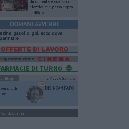
disalimentare una linea
elettrica che passa sopra
l’edificio
DOMANI AVVENNE
enzina, gasolio, gpl, ecco dove
sparmiare
ui Blog
di Adolfo Santoro
DISINCANTATO
esempio di
ismo
Condoglianze