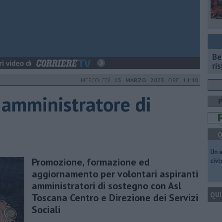
​B
ri
MERCOLEDÌ
15 MARZO 2023
ORE 14:48
amministratore di
Q
​Un 
Promozione, formazione ed
civ
aggiornamento per volontari aspiranti
amministratori di sostegno con Asl
QUI
Toscana Centro e Direzione dei Servizi
Sociali