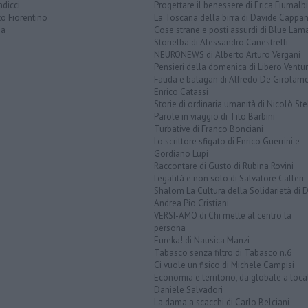
dicci
Progettare il benessere di Erica Fiumalbi
o Fiorentino
La Toscana della birra di Davide Cappan
na
Cose strane e posti assurdi di Blue Lam
Storielba di Alessandro Canestrelli
NEURONEWS di Alberto Arturo Vergani
Pensieri della domenica di Libero Ventur
Fauda e balagan di Alfredo De Girolam
Enrico Catassi
Storie di ordinaria umanità di Nicolò Ste
Parole in viaggio di Tito Barbini
Turbative di Franco Bonciani
Lo scrittore sfigato di Enrico Guerrini e
Gordiano Lupi
Raccontare di Gusto di Rubina Rovini
Legalità e non solo di Salvatore Calleri
Shalom La Cultura della Solidarietà di 
Andrea Pio Cristiani
VERSI-AMO di Chi mette al centro la
persona
Eureka! di Nausica Manzi
Tabasco senza filtro di Tabasco n.6
Ci vuole un fisico di Michele Campisi
Economia e territorio, da globale a loca
Daniele Salvadori
La dama a scacchi di Carlo Belciani