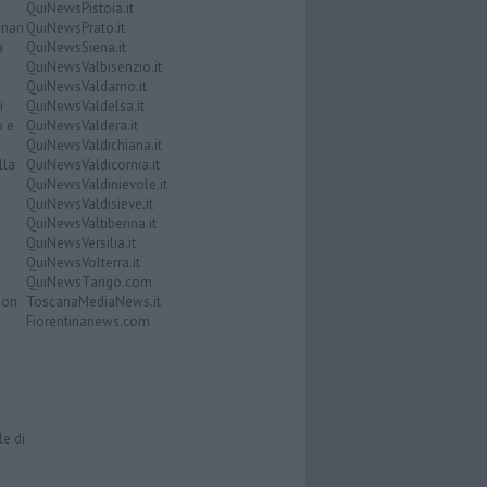
QuiNewsPistoia.it
nari
QuiNewsPrato.it
a
QuiNewsSiena.it
QuiNewsValbisenzio.it
QuiNewsValdarno.it
i
QuiNewsValdelsa.it
o e
QuiNewsValdera.it
QuiNewsValdichiana.it
lla
QuiNewsValdicornia.it
QuiNewsValdinievole.it
QuiNewsValdisieve.it
QuiNewsValtiberina.it
QuiNewsVersilia.it
QuiNewsVolterra.it
QuiNewsTango.com
Don
ToscanaMediaNews.it
Fiorentinanews.com
le di