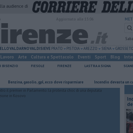
alla audience di
o
Aggiornato alle 15:06
MET
Sab
ELLO
VALDARNO
VALDISIEVE
PRATO
PISTOIA
AREZZO
SIENA
GROSSET
Lavoro
Arte
Cultura e Spettacolo
Eventi
Sport
Blog
Inte
I BISENZIO
FIESOLE
FIRENZE
LASTRA A SIGNA
SCAN
ina, gasolio, gpl, ecco dove risparmiare
Incendio devasta un capannone, 
In
de