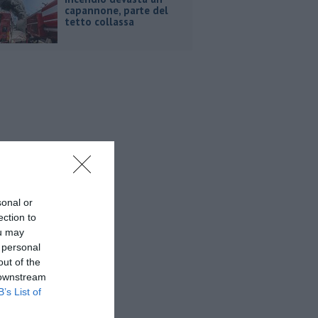
capannone, parte del
tetto collassa
sonal or
ection to
ou may
 personal
out of the
 downstream
B’s List of