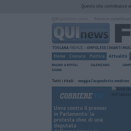
Questo sito contribuisce 
QUI
quotidiano online.
Percorso semplificat
TOSCANA
FIRENZE
EMPOLESE
CHIANTI
MUG
Home
Cronaca
Politica
Attualità
BAGNO A RIPOLI
CALENZANO
CAMP
SIGNA
l lavoro
Per captare l'acqua danneggia l'acquedotto mediceo
Tutti i titoli:
​Benz
Uova contro il premier
in Parlamento: la
protesta choc di una
deputata