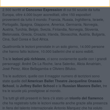
passate edizioni:
2.500 iscritti al
Concorso Expression
di cui 50 scuole da tutta
Europa, oltre 4.000 buyer accreditati, oltre 150 espositori
provenienti da tutto il mondo: Francia, Russia, Inghilterra, Israele,
Portogallo, Spagna, Giappone, America, Germania, Norvegia,
Austria, Turchia, Belgio, Svezia, Finlandia, Norvegia, Slovenia,
Bielorussia, Grecia, Croazia; Irlanda, Slovacchia, Austria, Bulgaria,
Cina, Sud Corea e Sud Africa.
Quattromila le lezioni prenotate in un solo giorno, 14.000 persone
che hanno fatto lezione, 10.000 ballerini che si sono esibiti.
Tra le
lezioni più richieste,
ci sono ovviamente quelle con i grandi
personaggi: André De La Roche, Iana Salenko, Alicia Amatriain,
José Perez, Alice Bellagamba e Oliviero Bifulco.
Tra le audizioni, quelle con il maggior numero di iscrizioni sono
state quelle dell'
American Ballet Theatre Jacqueline Onassis
School
, la
Joffrey Ballet School
e la
Russian Masters Ballet,
tre
tra le scuole più prestigiose al mondo.
Tra tutti gli stili presenti in fiera c'è stato un
trionfo del flamenco
che ha registrato tutte le lezioni esaurite anche grazie alla presenza
in fiera del talento internazionale Antonio Marquez che ha voluto