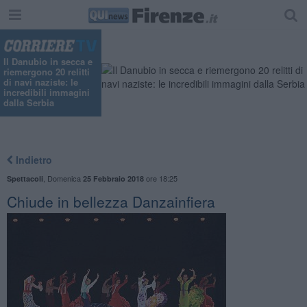
Il Danubio in secca e
riemergono 20 relitti
di navi naziste: le
incredibili immagini
dalla Serbia
Indietro
,
Domenica
ore 18:25
Spettacoli
25 Febbraio 2018
Chiude in bellezza Danzainfiera