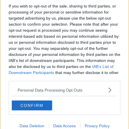
l'accento la grande
Cynthia Harvey
, direttrice della prestigiosa
If you wish to opt-out of the sale, sharing to third parties, or
American Ballet Theatre Jacqueline Kennedy Onassis
School
:
processing of your personal or sensitive information for
“la preparazione atletica non basta: stiamo parlando di un'arte che
targeted advertising by us, please use the below opt-out
deve essere a servizio dell'espressione e della bellezza. La danza
section to confirm your selection. Please note that after your
non si impone e un insegnante deve essere sempre una fonte
opt-out request is processed you may continue seeing
d'ispirazione”.
interest-based ads based on personal information utilized by
“Non si può avere tutto e subito – ha precisato invece
Esposito
ai
us or personal information disclosed to third parties prior to
tantissimi giovani che sono venuti alla Fortezza da Basso per
your opt-out. You may separately opt-out of the further
incontrarlo – La danza è arte e l'arte richiede pazienza”.
disclosure of your personal information by third parties on the
IAB’s list of downstream participants. This information may
“Per noi sono stati molto importanti non solo le medaglie ma anche
also be disclosed by us to third parties on the
IAB’s List of
i fallimenti, perché ci hanno dato la giusta grinta per ripartire e
Downstream Participants
that may further disclose it to other
raggiungere la vittoria”, hanno raccontanto i due giovani campioni
third parties.
mondiali di pattinaggio a rotelle (pair slalom freestyle) che
stamattina si sono esibiti in un
emozionante s
pettacolo
su alcune
Personal Data Processing Opt Outs
delle
musiche più famose della serie tv Soy Luna
amatissima
dagli adolescenti e nel pomeriggio hanno incontrato il
pubblico allo stand Disney Channel Soy Luna.
CONFIRM
I dati
Molto importanti anche
i numeri
di Danzainfiera che indicano un
bilancio assolutamente positivo con
dati in crescita
rispetto alle
Data Deletion
Data Access
Privacy Policy