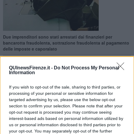
Due imprenditori sono stati arrestati dai finanzieri per
bancarotta fraudolenta, sottrazione fraudolenta al pagamento
delle imposte e caporalato
QUInewsFirenze.it -
Do Not Process My Personal
Information
FIRENZE —
Alcune aziende attive nell'hinterland fiorentino nella
If you wish to opt-out of the sale, sharing to third parties, or
produzione di calzature avevano maturato forti debiti tributari con
processing of your personal or sensitive information for
l’erario impiegando
personale di origine extracomunitaria
che
targeted advertising by us, please use the below opt-out
prestava la propria opera con
pesanti turni giornalieri anche di
section to confirm your selection. Please note that after your
12 ore
, festivi inclusi, ad una
retribuzione media oraria al di sotto
opt-out request is processed you may continue seeing
dei 3 euro
.
interest-based ads based on personal information utilized by
us or personal information disclosed to third parties prior to
I militari del Comando Provinciale della Guardia di Finanza di
your opt-out. You may separately opt-out of the further
Firenze hanno eseguito un’ordinanza di
custodia cautelare in