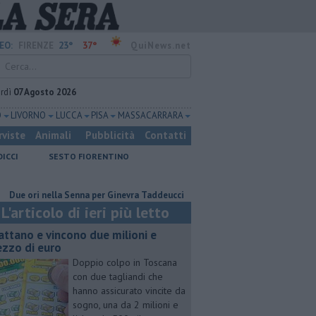
23°
37°
EO:
FIRENZE
QuiNews.net
rdì
07 Agosto 2026
O
LIVORNO
LUCCA
PISA
MASSA CARRARA
rviste
Animali
Pubblicità
Contatti
DICCI
SESTO FIORENTINO
ri nella Senna per Ginevra Taddeucci
Hub delle energie rinnovabili nell
L'articolo di ieri più letto
attano e vincono due milioni e
zzo di euro
Doppio colpo in Toscana
con due tagliandi che
hanno assicurato vincite da
sogno, una da 2 milioni e