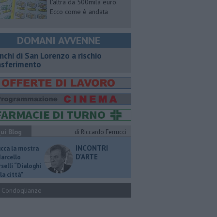
l'altra da 500mila euro.
Ecco come è andata
DOMANI AVVENNE
nchi di San Lorenzo a rischio
asferimento
ui Blog
di Riccardo Ferrucci
INCONTRI
ucca la mostra
D'ARTE
Marcello
selli “Dialoghi
la città"
Condoglianze