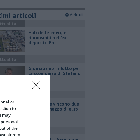
imi articoli
Vedi tutti
ttualità
Hub delle energie
rinnovabili nell'ex
deposito Eni
ttualità
Giornalismo in lutto per
la scomparsa di Stefano
Marcelli
ttualità
sonal or
Grattano e vincono due
ection to
milioni e mezzo di euro
ou may
 personal
out of the
port
 downstream
Due ori nella Senna per