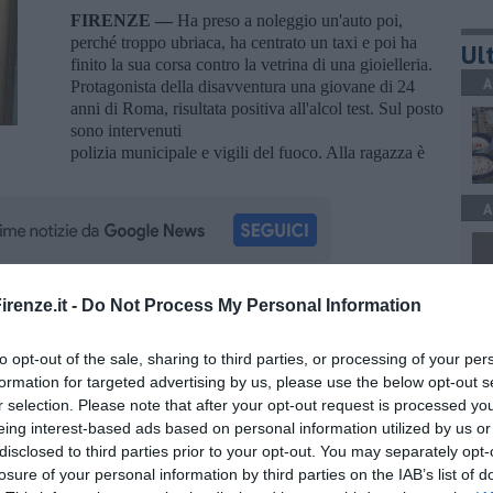
FIRENZE —
Ha preso a noleggio un'auto poi,
perché troppo ubriaca, ha centrato un taxi e poi ha
Ult
finito la sua corsa contro la vetrina di una gioielleria.
A
Protagonista della disavventura una giovane di 24
anni di Roma, risultata positiva all'alcol test. Sul posto
sono intervenuti
polizia municipale e vigili del fuoco. Alla ragazza è
A
renze.it -
Do Not Process My Personal Information
oscana iscriviti alla
Newsletter QUInews - ToscanaMedia.
A
amente nella tua casella di posta.
to opt-out of the sale, sharing to third parties, or processing of your per
formation for targeted advertising by us, please use the below opt-out s
r selection. Please note that after your opt-out request is processed y
eing interest-based ads based on personal information utilized by us or
disclosed to third parties prior to your opt-out. You may separately opt-
S
losure of your personal information by third parties on the IAB’s list of
 uno scooter