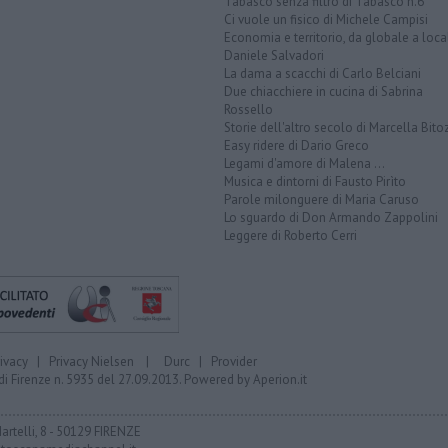
Tabasco senza filtro di Tabasco n.6
Ci vuole un fisico di Michele Campisi
Economia e territorio, da globale a loca
Daniele Salvadori
La dama a scacchi di Carlo Belciani
Due chiacchiere in cucina di Sabrina
Rossello
Storie dell'altro secolo di Marcella Bito
Easy ridere di Dario Greco
Legami d'amore di Malena ...
Musica e dintorni di Fausto Pirìto
Parole milonguere di Maria Caruso
Lo sguardo di Don Armando Zappolini
Leggere di Roberto Cerri
rivacy
|
Privacy Nielsen
|
Durc
|
Provider
di Firenze n. 5935 del 27.09.2013. Powered by
Aperion.it
Martelli, 8 - 50129 FIRENZE