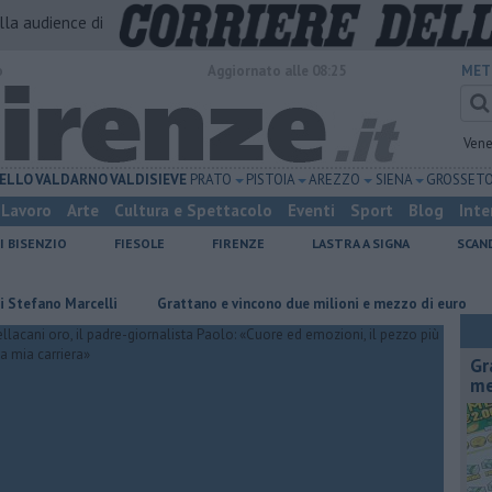
alla audience di
o
Aggiornato alle 08:25
MET
Vene
ELLO
VALDARNO
VALDISIEVE
PRATO
PISTOIA
AREZZO
SIENA
GROSSET
Lavoro
Arte
Cultura e Spettacolo
Eventi
Sport
Blog
Inte
I BISENZIO
FIESOLE
FIRENZE
LASTRA A SIGNA
SCAN
no Marcelli
Grattano e vincono due milioni e mezzo di euro
Due o
Gr
me