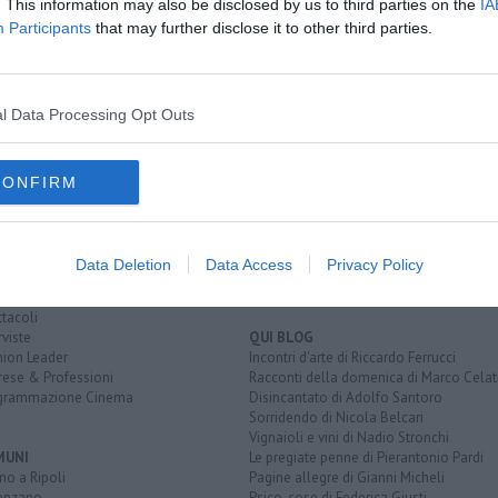
. This information may also be disclosed by us to third parties on the
IA
Participants
that may further disclose it to other third parties.
uoco
l Data Processing Opt Outs
EGORIE
RUBRICHE
CONFIRM
naca
Le notizie di oggi
tica
Più Letti della settimana
alità
Più Letti del mese
nomia
Archivio Notizie
Data Deletion
Data Access
Privacy Policy
ura
Persone
rt
Toscani in TV
tacoli
rviste
QUI BLOG
nion Leader
Incontri d'arte di Riccardo Ferrucci
rese & Professioni
Racconti della domenica di Marco Celat
grammazione Cinema
Disincantato di Adolfo Santoro
Sorridendo di Nicola Belcari
Vignaioli e vini di Nadio Stronchi
MUNI
Le pregiate penne di Pierantonio Pardi
o a Ripoli
Pagine allegre di Gianni Micheli
enzano
Psico-cose di Federica Giusti