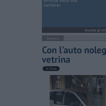
difficile della mia
carriera»
Cronaca
Con l'auto nole
vetrina