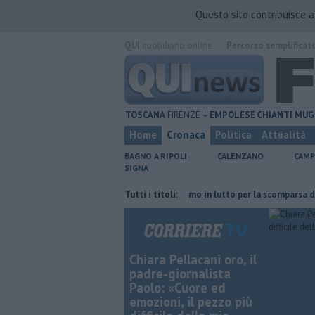
Questo sito contribuisce 
QUI
quotidiano online.
Percorso semplificat
TOSCANA
FIRENZE
EMPOLESE
CHIANTI
MUG
Home
Cronaca
Politica
Attualità
BAGNO A RIPOLI
CALENZANO
CAMP
SIGNA
li nell'ex deposito Eni
Giornalismo in lutto per la scomparsa di Stefa
Tutti i titoli:
Chiara Pellacani oro, il
padre-giornalista
Paolo: «Cuore ed
emozioni, il pezzo più