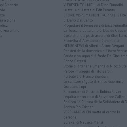
pi Bisenzio
VI PRESENTO I MIEI... di Dino Fiumalbi
ole
Le stelle di Astrea di Edit Permay
nze
STORIE VISPE MA NON TROPPO DISTR
ra a Signa
di Dario Dal Canto
dicci
Progettare il benessere di Erica Fiumalbi
o Fiorentino
La Toscana della birra di Davide Cappan
na
Cose strane e posti assurdi di Blue Lam
Storielba di Alessandro Canestrelli
NEURONEWS di Alberto Arturo Vergani
Pensieri della domenica di Libero Ventur
Fauda e balagan di Alfredo De Girolam
Enrico Catassi
Storie di ordinaria umanità di Nicolò Ste
Parole in viaggio di Tito Barbini
Turbative di Franco Bonciani
Lo scrittore sfigato di Enrico Guerrini e
Gordiano Lupi
Raccontare di Gusto di Rubina Rovini
Legalità e non solo di Salvatore Calleri
Shalom La Cultura della Solidarietà di 
Andrea Pio Cristiani
VERSI-AMO di Chi mette al centro la
persona
Eureka! di Nausica Manzi