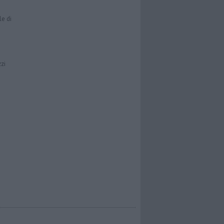
le di
zzi