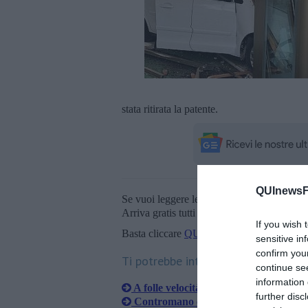
stata ritirata la patente.
QUInewsFi
Se vuoi leggere le notizie principali della T
Arriva gratis tutti i giorni alle 20:00 dirett
If you wish 
Basta cliccare
QUI
sensitive in
confirm you
Ti potrebbe interessare anche:
continue se
information 
A folle velocità sull'auto noleggiata
further disc
Contromano con l'auto di lusso falcia