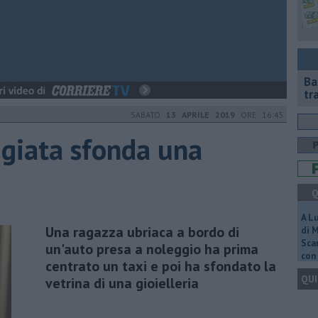
Ba
tr
SABATO
13 APRILE 2019
ORE 16:45
ggiata sfonda una
Q
A L
Una ragazza ubriaca a bordo di
di 
Scar
un'auto presa a noleggio ha prima
con 
centrato un taxi e poi ha sfondato la
QUI
vetrina di una gioielleria