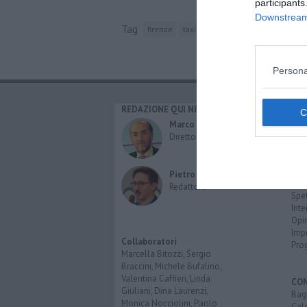
participants
Downstream 
Tag
firenze
taxi
roma
alcool
vigili del f
Persona
REDAZIONE QUI NEWS
CAT
Cro
Marco Migli
Poli
Direttore Responsabile
Attu
Eco
Cult
Pietro Mattonai
Spo
Redattore
Spet
Inte
Opi
Imp
Collaboratori
Pro
Marcella Bitozzi, Sergio
Braccini, Michele Bufalino,
Valentina Caffieri, Linda
CO
Giuliani, Dina Laurenzi,
Bagn
Monica Nocciolini, Paolo
Cal