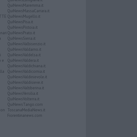
QuiNewsMaremma.it
QuiNewsMassaCarrara.it
ATTE
QuiNewsMugello.it
QuiNewsPisa.it
QuiNewsPistoia.it
nari
QuiNewsPrato.it
a
QuiNewsSiena.it
QuiNewsValbisenzio.it
QuiNewsValdarno.it
i
QuiNewsValdelsa.it
o e
QuiNewsValdera.it
QuiNewsValdichiana.it
lla
QuiNewsValdicornia.it
QuiNewsValdinievole.it
QuiNewsValdisieve.it
QuiNewsValtiberina.it
QuiNewsVersilia.it
QuiNewsVolterra.it
QuiNewsTango.com
Don
ToscanaMediaNews.it
Fiorentinanews.com