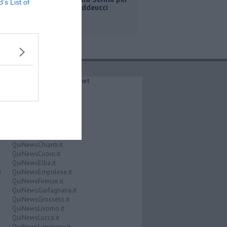
B’s List of
Ginevra Taddeucci
IL NETWORK QuiNews.net
QuiNewsAbetone.it
QuiNewsAmiata.it
QuiNewsAnimali.it
QuiNewsArezzo.it
QuiNewsCasentino.it
QuiNewsCecina.it
QuiNewsChianti.it
QuiNewsCuoio.it
QuiNewsElba.it
i
QuiNewsEmpolese.it
QuiNewsFirenze.it
QuiNewsGarfagnana.it
QuiNewsGrosseto.it
QuiNewsLivorno.it
QuiNewsLucca.it
QuiNewsLunigiana.it