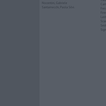
Nocentini, Gabriele
Cam
Santarnecchi, Paola Silvi.
Fies
Fire
Last
Scan
Sest
Sig