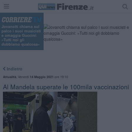
Jovanotti chiama sul
palco i suoi musicisti
e omaggia Guccini:
«Tutti noi gli
dobbiamo qualcosa»
Indietro
,
Venerdì
ore 19:10
Attualità
14 Maggio 2021
Al Mandela superate le 100mila vaccinazioni