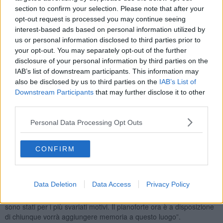
commenta il presidente Eugenio Giani – Ben venga questa
section to confirm your selection. Please note that after your
iniziativa sostenuta dalla Asl centro per festeggiare questo
opt-out request is processed you may continue seeing
importante risultato, reso possibile grazie a uno straordinario lavoro
interest-based ads based on personal information utilized by
di squadra, che vede impegnati in prima linea i professionisti
us or personal information disclosed to third parties prior to
dell’azienda sanitaria, la rete del volontariato della protezione civile,
your opt-out. You may separately opt-out of the further
i medici di medicina generale, i tecnici del servizio sanitario
disclosure of your personal information by third parties on the
toscano, che stanno dando il massimo per garantire la più elevata
copertura vaccinale dei nostri cittadini".
IAB’s list of downstream participants. This information may
also be disclosed by us to third parties on the
IAB’s List of
Downstream Participants
that may further disclose it to other
third parties.
“Le 100mila vaccinazioni rappresentano lo stargate fra quello che
Personal Data Processing Opt Outs
era il Mandela prima e la memoria che si rinnova oggi attraverso i
medici, gli infermieri, i volontari, i tecnici e i gestori di impianti e tutti
coloro che vengono a vaccinarsi – dice
Giuseppe Malgeri
,
CONFIRM
direttore del Mandela Forum da cui è partita l'idea di celebrare
così, con un pianoforte, il raggiungimento delle 100mila
vaccinazioni – Un gran bel traguardo, ed ancora più gratificante è
Data Deletion
Data Access
Privacy Policy
l'idea di poterlo raggiungere all’interno di un luogo dove si celebra
la vita e si custodisce la memoria, quella memoria dei tanti che vi ci
sono stati per i più svariati motivi. Il pianoforte ora è a disposizione
di chiunque vorrà aggiungere memoria a questo luogo”.