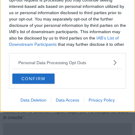
opt-out request is processed you may continue seeing
interest-based ads based on personal information utilized by
“Siamo particolarmente orgogliosi di questa operazione - ha detto
us or personal information disclosed to third parties prior to
Joerg Eberhart, Presidente e CEO di Air Dolomiti - perché diamo
your opt-out. You may separately opt-out of the further
continuità al nostro piano di crescita iniziato lo scorso autunno.
Il
disclosure of your personal information by third parties on the
personale tecnico è la figura che stiamo maggiormente
IAB’s list of downstream participants. This information may
cercando dopo quello di volo
. La nostra intenzione è di proporre
also be disclosed by us to third parties on the
IAB’s List of
una preparazione ad hoc a
giovani diplomati di istituti tecnici
superiori e offrire formazione in un settore così specifico.
Si
Downstream Participants
that may further disclose it to other
procederà poi con l’assunzione di personale
da impiegare
third parties.
nell'hangar a Firenze. La professionalità e la competenza sono
fondamentali nel nostro settore e mi auguro di avere una risposta
Personal Data Processing Opt Outs
positiva dal territorio”. Marco Carrai, Presidente di Toscana
Aeroporti ha commentato “l’apertura della base di manutenzione
CONFIRM
rappresenta un grande risultato della collaborazione instaurata da
anni tra la nostra azienda e Air Dolomiti. Siamo felici che un vettore
così prestigioso decida di investire su Firenze e sulla Toscana, a
dimostrazione che il nostro è un territorio fortemente attrattivo sia
Data Deletion
Data Access
Privacy Policy
per i passeggeri che per le compagnie aeree. Con grande piacere
facciamo ad Air Dolomiti i migliori auguri per il prosieguo del piano
di crescita”.