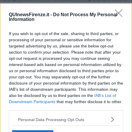
dai consumatori (
vedere articoli collegati
) ha un sistema di lettura
digitale non dissimile da quelli adottati per la lettura dei consumi
QUInewsFirenze.it -
Do Not Process My Personal
elettrici e del gas.
Information
Publiacqua serve 44 mila unità abitative dove
solo il contatore
generale è di Publiacqua
che emette una fattura per l'intero
If you wish to opt-out of the sale, sharing to third parties, or
condominio, la ripartizione della spesa idrica è invece affidata a
processing of your personal or sensitive information for
società private, i cosiddetti "letturisti" che fino a qualche tempo fa
si
targeted advertising by us, please use the below opt-out
recavano porta a porta
ad appuntarsi i consumi delle singole
section to confirm your selection. Please note that after your
famiglie mentre negli ultimi mesi hanno sviluppato servizi digitali
opt-out request is processed you may continue seeing
dall'invio della lettura tramite email alle App attraverso le quali è
interest-based ads based on personal information utilized by
possibile segnalare i consumi a distanza.
us or personal information disclosed to third parties prior to
your opt-out. You may separately opt-out of the further
disclosure of your personal information by third parties on the
IAB’s list of downstream participants. This information may
Giuliani ha spiegato “La notizia di una multa di 2 milioni elevata
also be disclosed by us to third parties on the
IAB’s List of
dall'Antitrust per pratiche commerciali scorrette ci riporta ad
Downstream Participants
that may further disclose it to other
affrontare l'annoso problema degli
inquilini morosi
e soprattutto
third parties.
delle
utenze dell'acqua
nelle unità condominiali. La bolletta
ufficiale che emette Publiacqua è
unica
per tutto il condominio e
Personal Data Processing Opt Outs
sorgono, inevitabilmente, vari problemi quando le spese devono
essere
ripartite
tra le varie utenze, in particolare quando vi siano