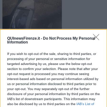
Ha tirato giù un lampione con il camion e poi se ne è andato
QUInewsFirenze.it -
Do Not Process My Personal
come se niente fosse. L'uomo è stato rintracciato e
Information
sanzionato dalla Polizia Municipale
If you wish to opt-out of the sale, sharing to third parties, or
processing of your personal or sensitive information for
targeted advertising by us, please use the below opt-out
section to confirm your selection. Please note that after your
opt-out request is processed you may continue seeing
FIRENZE —
Con una manovra ha tirato giù un palo
interest-based ads based on personal information utilized by
dell'illuminazione pubblica e senza pensarci ha ingranato la prima e
us or personal information disclosed to third parties prior to
si è dileguato. Dopo una fuga durata un paio di ore il camionista
your opt-out. You may separately opt-out of the further
fuggitivo è stato rintracciato dagli agenti della Polizia Municipale.
disclosure of your personal information by third parties on the
Il fatto è accaduto questa mattina intorno alle 10 in via Vespucci, la
IAB’s list of downstream participants. This information may
strada è stata chiusa fino poco prima delle 12 nel tratto via del
also be disclosed by us to third parties on the
IAB’s List of
Barco-via Pistoiese.