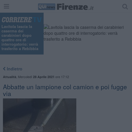
Lavitola lascia la
caserma dei
carabinieri dopo
quattro ore di
interrogatorio: verrà
trasferito a Rebibbia
Indietro
,
Mercoledì
ore 17:12
Attualità
28 Aprile 2021
Abbatte un lampione col camion e poi fugge
via