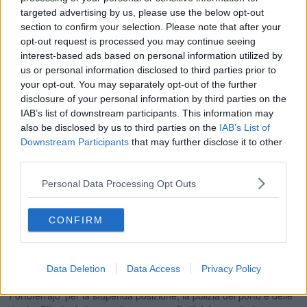
targeted advertising by us, please use the below opt-out
section to confirm your selection. Please note that after your
opt-out request is processed you may continue seeing
interest-based ads based on personal information utilized by
us or personal information disclosed to third parties prior to
your opt-out. You may separately opt-out of the further
disclosure of your personal information by third parties on the
IAB’s list of downstream participants. This information may
also be disclosed by us to third parties on the
IAB’s List of
Sir John Coalt Hoare, View of Porto Longone
Downstream Participants
that may further disclose it to other
Altro personaggio singolare e molto interessante è l’inglese Sir
third parties.
Richard Colt Hoare che giunge all’Elba, dopo una breve visita ai
luoghi etruschi della Toscana, Volterra e Populonia. Sbarcato a Rio
Personal Data Processing Opt Outs
Marina, con una lettera di presentazione per la famiglia Pellegrini,
che ha preparato la sua sistemazione, si trattiene all’isola per circa
dieci giorni, lasciando testimonianza scritta e dipinta delle sue
CONFIRM
escursioni. Il giovane baronetto, figlio e nipote di una delle famiglie
più ricche e più in vista di Londra, è al suo secondo ‘tour’ in Europa
meridionale e questa volta egli viaggia senza una guida poiché ha
ormai imparato sufficientemente bene la nostra lingua tanto da
Data Deletion
Data Access
Privacy Policy
potersi muovere in autonomia. Riceve un’ottima impressione di
‘Portoferrajo’ per la stupenda posizione, la pulizia del porto e delle