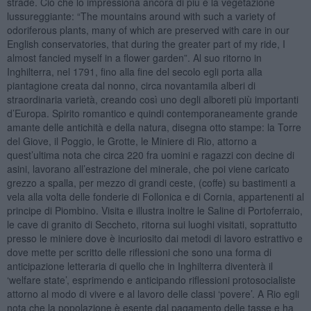
strade. Ciò che lo impressiona ancora di più è la vegetazione
lussureggiante: “The mountains around with such a variety of
odoriferous plants, many of which are preserved with care in our
English conservatories, that during the greater part of my ride, I
almost fancied myself in a flower garden”. Al suo ritorno in
Inghilterra, nel 1791, fino alla fine del secolo egli porta alla
piantagione creata dal nonno, circa novantamila alberi di
straordinaria varietà, creando così uno degli alboreti più importanti
d’Europa. Spirito romantico e quindi contemporaneamente grande
amante delle antichità e della natura, disegna otto stampe: la Torre
del Giove, il Poggio, le Grotte, le Miniere di Rio, attorno a
quest’ultima nota che circa 220 fra uomini e ragazzi con decine di
asini, lavorano all’estrazione del minerale, che poi viene caricato
grezzo a spalla, per mezzo di grandi ceste, (coffe) su bastimenti a
vela alla volta delle fonderie di Follonica e di Cornia, appartenenti al
principe di Piombino. Visita e illustra inoltre le Saline di Portoferraio,
le cave di granito di Seccheto, ritorna sui luoghi visitati, soprattutto
presso le miniere dove è incuriosito dai metodi di lavoro estrattivo e
dove mette per scritto delle riflessioni che sono una forma di
anticipazione letteraria di quello che in Inghilterra diventerà il
‘welfare state’, esprimendo e anticipando riflessioni protosocialiste
attorno al modo di vivere e al lavoro delle classi ‘povere’. A Rio egli
nota che la popolazione è esente dal pagamento delle tasse e ha