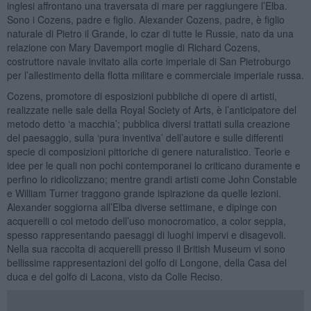
inglesi affrontano una traversata di mare per raggiungere l’Elba.
Sono i Cozens, padre e figlio. Alexander Cozens, padre, è figlio
naturale di Pietro il Grande, lo czar di tutte le Russie, nato da una
relazione con Mary Davemport moglie di Richard Cozens,
costruttore navale invitato alla corte imperiale di San Pietroburgo
per l’allestimento della flotta militare e commerciale imperiale russa.
Cozens, promotore di esposizioni pubbliche di opere di artisti,
realizzate nelle sale della Royal Society of Arts, è l’anticipatore del
metodo detto ‘a macchia’; pubblica diversi trattati sulla creazione
del paesaggio, sulla ‘pura inventiva’ dell’autore e sulle differenti
specie di composizioni pittoriche di genere naturalistico. Teorie e
idee per le quali non pochi contemporanei lo criticano duramente e
perfino lo ridicolizzano; mentre grandi artisti come John Constable
e William Turner traggono grande ispirazione da quelle lezioni.
Alexander soggiorna all’Elba diverse settimane, e dipinge con
acquerelli o col metodo dell’uso monocromatico, a color seppia,
spesso rappresentando paesaggi di luoghi impervi e disagevoli.
Nella sua raccolta di acquerelli presso il British Museum vi sono
bellissime rappresentazioni del golfo di Longone, della Casa del
duca e del golfo di Lacona, visto da Colle Reciso.