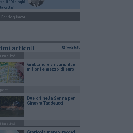
selli “Dialoghi
la città"
Condoglianze
imi articoli
Vedi tutti
ttualità
Grattano e vincono due
milioni e mezzo di euro
port
Due ori nella Senna per
Ginevra Taddeucci
ttualità
Graticola meteo, record