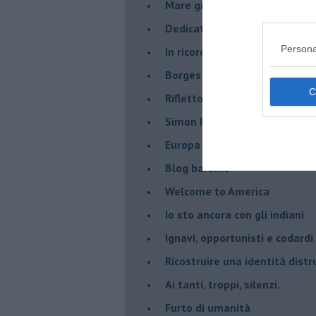
Mare greco
​Dedicato a George Floyd
Persona
​In ricordo di un compagno.
Borges aveva capito
Riflettono fiori rossi
Simon Radowitzky
Europa vicina e lontana dal m
Blog barbino
Welcome to America
​Io sto ancora con gli indiani
​Ignavi, opportunisti e codardi
Ricostruire una identità distr
Ai tanti, troppi, silenzi.
​Furto di umanità