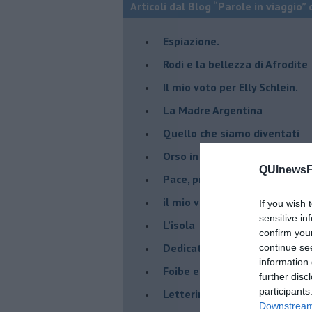
Articoli dal Blog “Parole in viaggio” 
Espiazione.
Rodi e la bellezza di Afrodite
​Il mio voto per Elly Schlein.
​La Madre Argentina
Quello che siamo diventati
Orso in piedi…
QUInewsFi
​Pace, prima di tutto
​il mio viaggio ad Auschwitz.
If you wish 
sensitive in
​L’isola
confirm you
Dedicato ai giovani e ai mona
continue se
information 
​Foibe e giornata dei ricordi
further disc
participants
Letterina di Natale
Downstream 