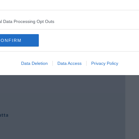
l Data Processing Opt Outs
CONFIRM
io cuore
Data Deletion
Data Access
Privacy Policy
utta