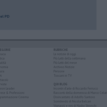
del PD
EGORIE
RUBRICHE
naca
Le notizie di oggi
tica
Più Letti della settimana
alità
Più Letti del mese
nomia
Archivio Notizie
ura
Persone
rt
Toscani in TV
tacoli
rviste
QUI BLOG
nion Leader
Incontri d'arte di Riccardo Ferrucci
rese & Professioni
Racconti della domenica di Marco Celat
grammazione Cinema
Disincantato di Adolfo Santoro
Sorridendo di Nicola Belcari
Vignaioli e vini di Nadio Stronchi