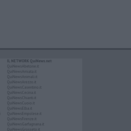
IL NETWORK QuiNews.net
QuiNewsAbetone.it
QuiNewsAmiata.it
QuiNewsAnimali.it
QuiNewsArezzo.it
QuiNewsCasentino.it
QuiNewsCecina.it
QuiNewsChianti.it
QuiNewsCuoio.it
QuiNewsElba.it
i
QuiNewsEmpolese.it
QuiNewsFirenze.it
QuiNewsGarfagnana.it
QuiNewsGrosseto.it