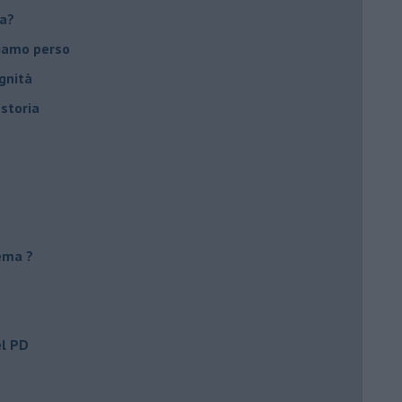
ca?
biamo perso
gnità
 storia
ema ?
el PD