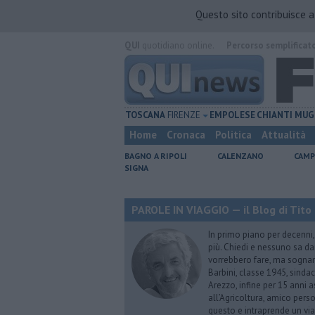
Questo sito contribuisce 
QUI
quotidiano online.
Percorso semplificat
TOSCANA
FIRENZE
EMPOLESE
CHIANTI
MUG
Home
Cronaca
Politica
Attualità
BAGNO A RIPOLI
CALENZANO
CAMP
SIGNA
PAROLE IN VIAGGIO — il Blog di Tito 
In primo piano per decenni, 
più. Chiedi e nessuno sa dar
vorrebbero fare, ma sognano
Barbini, classe 1945, sindac
Arezzo, infine per 15 anni 
all’Agricoltura, amico perso
questo e intraprende un via