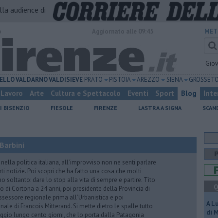
alla audience di
o
Aggiornato alle 09:45
MET
Gio
ELLO
VALDARNO
VALDISIEVE
PRATO
PISTOIA
AREZZO
SIENA
GROSSET
Lavoro
Arte
Cultura e Spettacolo
Eventi
Sport
Blog
Inte
I BISENZIO
FIESOLE
FIRENZE
LASTRA A SIGNA
SCAN
Barbini
nella politica italiana, all’improvviso non ne senti parlare
ti notizie. Poi scopri che ha fatto una cosa che molti
 soltanto: dare lo stop alla vita di sempre e partire. Tito
Q
o di Cortona a 24 anni, poi presidente della Provincia di
assessore regionale prima all’Urbanistica e poi
A L
nale di Francois Mitterand. Si mette dietro le spalle tutto
di 
ggio lungo cento giorni, che lo porta dalla Patagonia