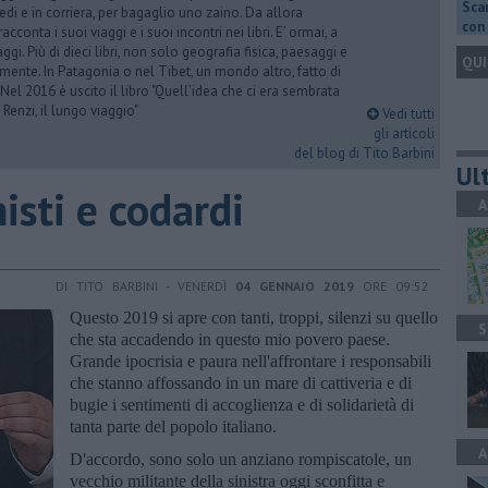
Scar
iedi e in corriera, per bagaglio uno zaino. Da allora
con 
acconta i suoi viaggi e i suoi incontri nei libri. E’ ormai, a
ggi. Più di dieci libri, non solo geografia fisica, paesaggi e
QUI
mente. In Patagonia o nel Tibet, un mondo altro, fatto di
 Nel 2016 è uscito il libro "Quell’idea che ci era sembrata
 Renzi, il lungo viaggio"
Vedi tutti
gli articoli
del blog di Tito Barbini
Ult
nisti e codardi
A
DI TITO BARBINI - VENERDÌ
04 GENNAIO 2019
ORE 09:52
Questo 2019 si apre con tanti, troppi, silenzi su quello
S
che sta accadendo in questo mio povero paese.
Grande ipocrisia e paura nell'affrontare i responsabili
che stanno affossando in un mare di cattiveria e di
bugie i sentimenti di accoglienza e di solidarietà di
tanta parte del popolo italiano.
A
D'accordo, sono solo un anziano rompiscatole, un
vecchio militante della sinistra oggi sconfitta e