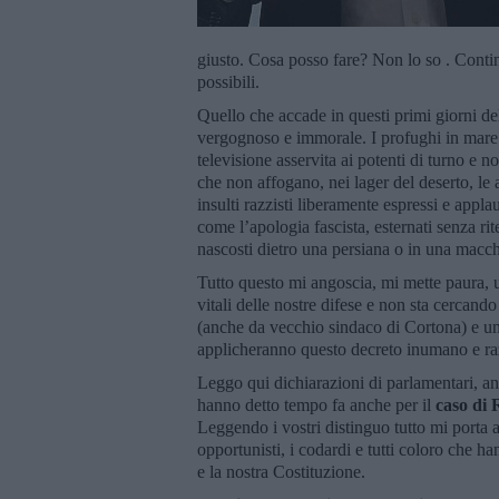
giusto. Cosa posso fare? Non lo so . Continu
possibili.
Quello che accade in questi primi giorni d
vergognoso e immorale. I profughi in mare s
televisione asservita ai potenti di turno e 
che non affogano, nei lager del deserto, le a
insulti razzisti liberamente espressi e appla
come l’apologia fascista, esternati senza rite
nascosti dietro una persiana o in una macc
Tutto questo mi angoscia, mi mette paura, 
vitali delle nostre difese e non sta cercando
(anche da vecchio sindaco di Cortona) e uni
applicheranno questo decreto inumano e ra
Leggo qui dichiarazioni di parlamentari, an
hanno detto tempo fa anche per il
caso di 
Leggendo i vostri distinguo tutto mi porta a
opportunisti, i codardi e tutti coloro che h
e la nostra Costituzione.