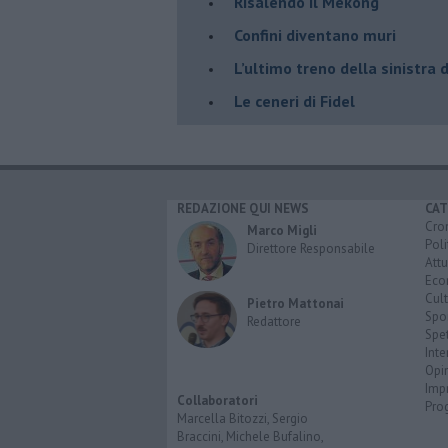
Risalendo il Mekong
Confini diventano muri
L’ultimo treno della sinistra 
Le ceneri di Fidel
REDAZIONE QUI NEWS
CAT
Cro
Marco Migli
Poli
Direttore Responsabile
Attu
Eco
Cult
Pietro Mattonai
Spo
Redattore
Spet
Inte
Opi
Imp
Collaboratori
Pro
Marcella Bitozzi, Sergio
Braccini, Michele Bufalino,