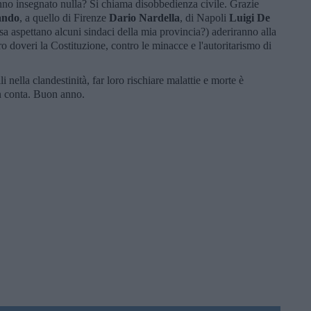
nno insegnato nulla? Si chiama disobbedienza civile. Grazie
ando
, a quello di Firenze
Dario Nardella
, di Napoli
Luigi De
cosa aspettano alcuni sindaci della mia provincia?) aderiranno alla
oro doveri la Costituzione, contro le minacce e l'autoritarismo di
 nella clandestinità, far loro rischiare malattie e morte è
n conta. Buon anno.