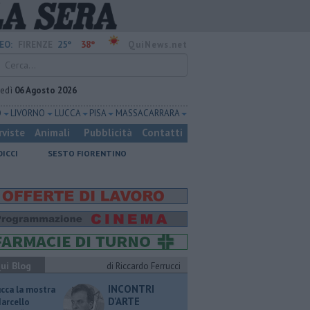
25°
38°
EO:
FIRENZE
QuiNews.net
vedì
06 Agosto 2026
O
LIVORNO
LUCCA
PISA
MASSA CARRARA
rviste
Animali
Pubblicità
Contatti
DICCI
SESTO FIORENTINO
ui Blog
di Riccardo Ferrucci
INCONTRI
ucca la mostra
D'ARTE
Marcello