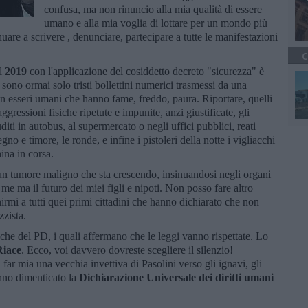
confusa, ma non rinuncio alla mia qualità di essere
umano e alla mia voglia di lottare per un mondo più
are a scrivere , denunciare, partecipare a tutte le manifestazioni
C
el
2019
con l'applicazione del cosiddetto decreto "sicurezza" è
ono ormai solo tristi bollettini numerici trasmessi da una
non esseri umani che hanno fame, freddo, paura. Riportare, quelli
ggressioni fisiche ripetute e impunite, anzi giustificate, gli
uditi in autobus, al supermercato o negli uffici pubblici, reati
gno e timore, le ronde, e infine i pistoleri della notte i vigliacchi
hina in corsa.
un tumore maligno che sta crescendo, insinuandosi negli organi
 me ma il futuro dei miei figli e nipoti. Non posso fare altro
rmi a tutti quei primi cittadini che hanno dichiarato che non
zzista.
che del PD, i quali affermano che le leggi vanno rispettate. Lo
Riace
. Ecco, voi davvero dovreste scegliere il silenzio!
 far mia una vecchia invettiva di Pasolini verso gli ignavi, gli
anno dimenticato la
Dichiarazione Universale dei diritti umani