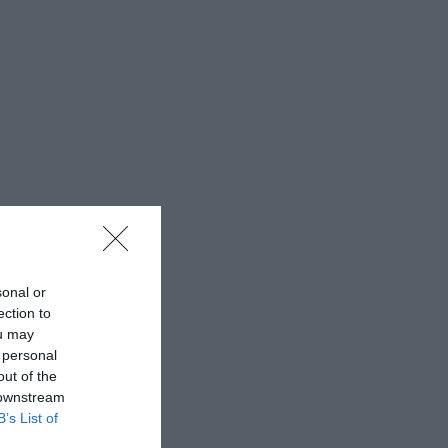
sonal or
ection to
ou may
 personal
out of the
 downstream
B’s List of