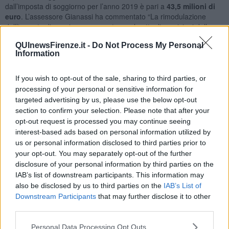
dall’imposta di soggiorno per l’anno 2019 è pari a
43,5 milioni di
euro
. L’assessore Gianassi ha commentato “La rimodulazione
dell’imposta di soggiorno, coerente con le attuali previsioni della
legge nazionale, consentirà all'amministrazione di avere a
QUInewsFirenze.it -
Do Not Process My Personal
disposizione più investimenti per la città e tutto questo senza
Information
chiedere un euro in più ai fiorentini. Ovviamente sono disponibile a
lavorare con le categorie economiche interessate per condividere
la finalizzazione di queste nuove risorse”.
If you wish to opt-out of the sale, sharing to third parties, or
processing of your personal or sensitive information for
targeted advertising by us, please use the below opt-out
section to confirm your selection. Please note that after your
opt-out request is processed you may continue seeing
Alessandro Draghi, capogruppo Fratelli d’Italia a Palazzo Vecchio lo
interest-based ads based on personal information utilized by
ha definito "un aumento profondamente sbagliato”. “Manca
us or personal information disclosed to third parties prior to
proporzionalità e troviamo iniquo che non si sia messo mano alle
your opt-out. You may separately opt-out of the further
tariffe per gli hotel di lusso. Chi è disposto a spendere per un
soggiorno in un hotel 5 stelle non ha certo problemi anche a
disclosure of your personal information by third parties on the
pagare ulteriori 5 euro di tassa di soggiorno, diversamente chi
IAB’s list of downstream participants. This information may
preferisce situazioni più a buon mercato e le cerca sui portali online
also be disclosed by us to third parties on the
IAB’s List of
sicuramente ha più difficoltà da un punto di vista finanziario. E
Downstream Participants
that may further disclose it to other
magari sceglierà di dormire a Sesto, Prato o in un comune limitrofo.
third parties.
Inoltre, come pensa l’assessore di ‘lavorare con le categorie
economiche interessate per condividere la finalizzazione di queste
Personal Data Processing Opt Outs