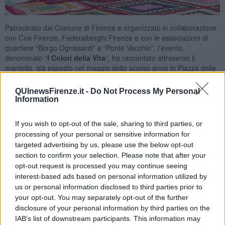
Patrocinato dal Comune di Firenze e organizzato in collaborazione
con Cna Firenze, Federalberghi Firenze e con le associazioni di
quartiere “Borgo Ognissanti” e “Ponte Vecchio”, l’evento,
denominato “
I Colori della Vita
”, ha raccontato attraverso il
mantello, già esposto nel maggio dello scorso anno in Piazza delle
Carceri a Prato, una
storia di resistenza di tante persone
che si
sono unite intorno a questo progetto per testimoniare il
valore
QUInewsFirenze.it -
Do Not Process My Personal
della vita sempre
, anche nelle sue fasi più difficili e delicate, come
Information
il
fine vita
.
Il progetto è nato nella primavera 2020, durante il lockdown, da
If you wish to opt-out of the sale, sharing to third parties, or
un’idea dei volontari pratesi di File. Ha fatto da guida il principio
processing of your personal or sensitive information for
ispiratore che “ogni punto a maglia si intreccia all’altro, così come
targeted advertising by us, please use the below opt-out
ogni vita si intreccia all’altra.
section to confirm your selection. Please note that after your
opt-out request is processed you may continue seeing
interest-based ads based on personal information utilized by
us or personal information disclosed to third parties prior to
your opt-out. You may separately opt-out of the further
disclosure of your personal information by third parties on the
IAB’s list of downstream participants. This information may