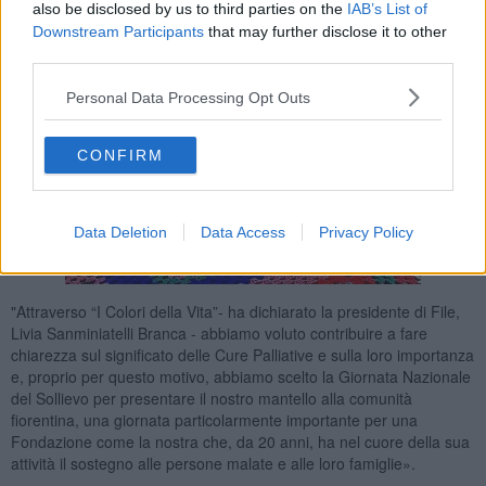
also be disclosed by us to third parties on the
IAB’s List of
Downstream Participants
that may further disclose it to other
third parties.
Personal Data Processing Opt Outs
CONFIRM
Data Deletion
Data Access
Privacy Policy
"Attraverso “I Colori della Vita”- ha dichiarato la presidente di File,
Livia Sanminiatelli Branca - abbiamo voluto contribuire a fare
chiarezza sul significato delle Cure Palliative e sulla loro importanza
e, proprio per questo motivo, abbiamo scelto la Giornata Nazionale
del Sollievo per presentare il nostro mantello alla comunità
fiorentina, una giornata particolarmente importante per una
Fondazione come la nostra che, da 20 anni, ha nel cuore della sua
attività il sostegno alle persone malate e alle loro famiglie».