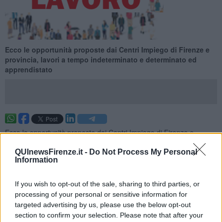
Ecco le opportunità proposte dai Centri Impiego di Firenze e
provincia, lavori a tempo indeterminato e determinato ed
apprendistato
Ecco le opportunità proposte dai Centri Impiego di Firenze e
provincia per la settimana 27 del 2026 (dal 05 July 2026 al 11 July
2026), lavori a tempo indeterminato e determinato ed
QUInewsFirenze.it -
Do Not Process My Personal
Information
apprendistato.
Per vedere tutte le offerte di lavoro
CLICCA QUI
If you wish to opt-out of the sale, sharing to third parties, or
Questa settimana:
processing of your personal or sensitive information for
targeted advertising by us, please use the below opt-out
I lavori più richiesti
section to confirm your selection. Please note that after your