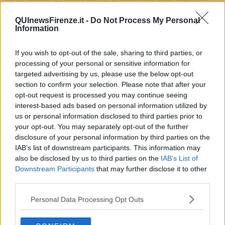
poi un presidio a Carrara alle 10,30 davanti alla sede Inps in via
Don Minzoni.
QUInewsFirenze.it -
Do Not Process My Personal
Chiude la giornata
Arezzo
con la fiaccolata prevista alle 16,30 in
Information
piazza Sant'Agostino.
Treni
If you wish to opt-out of the sale, sharing to third parties, or
processing of your personal or sensitive information for
Il trasporto ferroviario si ferma
dalle 9 alle 17
sia a livello nazionale
targeted advertising by us, please use the below opt-out
che regionale. Le
fasce garantite
sono quelle di maggior traffico di
section to confirm your selection. Please note that after your
passeggeri e soprattutto di pendolari: dalle 6 alle 9 e dalle 18 alle
opt-out request is processed you may continue seeing
21. L'
elenco completo dei treni regionali
la cui circolazione è
interest-based ads based on personal information utilized by
assicurata, tratta per tratta, è reso disponibile da Trenitalia.
us or personal information disclosed to third parties prior to
your opt-out. You may separately opt-out of the further
Bus
disclosure of your personal information by third parties on the
IAB’s list of downstream participants. This information may
Per il servizio di trasporto su gomma la finestra di sciopero è di
4
also be disclosed by us to third parties on the
IAB’s List of
ore
, differenti tra le varie province toscane e tra i diversi bacini di
Downstream Participants
that may further disclose it to other
utenza. Autolinee Toscane ha fatto sapere l'articolazione dettagliata
third parties.
dello sciopero.
Firenze urbano
: dalle 18 alle 22
Personal Data Processing Opt Outs
Firenze extraurbano
:dalle 17 alle 21 Ex Busitalia e dalle
17,30 alle 21,30 Ex Cap)