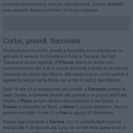
previste manifestazioni, una per ogni provincia. Ecco in dettaglio
cosa accadrà domani sull'intero territorio regionale.
Cortei, presidi, fiaccolate
Manifestazioni fra cortei, presidi e fiaccolate sono previsti per la
giornata di venerdì 16 Dicembre in tutta la Toscana. Da Cgil
Toscana si scrive l'agenda. A
Firenze
sfilerà un corteo con
concentramento alle 9,30 in piazza dell'Unità e arrivo in via Martelli
passando da piazza San Marco. Alla stessa ora un corteo partirà a
Lucca
da piazza Santa Maria con arrivo in piazza San Michele.
Dalle 10 alle 12 si svolgeranno vari presidi: a
Grosseto
presso la
sede Caritas, a
Livorno
davanti alla prefettura in piazza dell'Unità
d'Italia, a
Prato
sempre dinanzi alla prefettura in via Cairoli, a
Pistoia
in piazzetta dei Servi, a
Siena
in piazza Salimbeni. Ancora
presidio ma dalle 10 alle 13 a
Pisa
in piazza XX Settembre.
Doppio appuntamento a
Carrara
, con un presidio flash mob ad
Avenza alle 9,30 davanti alla Coop coi carrelli della spesa vuoti, e