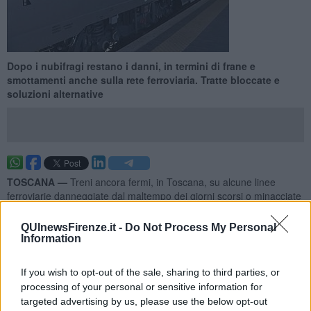
Dopo i nubifragi restano i danni, in termini di frane e
smottamenti anche sulla rete ferroviaria. Tratte bloccate e
soluzioni alternative
TOSCANA —
Treni ancora fermi, in Toscana, su alcune linee
ferroviarie danneggiate dal maltempo dei giorni scorsi o minacciate
da frane e smottamenti.
QUInewsFirenze.it -
Do Not Process My Personal
Trenitalia definisce la mappa del disagio e le soluzioni alternative
Information
messe in campo per chi deve mettersi in viaggio.
If you wish to opt-out of the sale, sharing to third parties, or
processing of your personal or sensitive information for
targeted advertising by us, please use the below opt-out
Ecco di seguito tutte le tratte interessate dalle interruzioni e gli orari