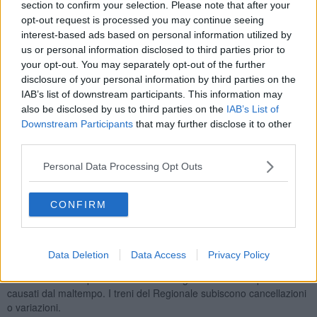
section to confirm your selection. Please note that after your
dei bus sostitutivi attivati.
opt-out request is processed you may continue seeing
Linea
Firenze - Borgo San Lorenzo - Faenza
: la circolazione è
interest-based ads based on personal information utilized by
sospesa tra San Piero a Sieve e Faenza per danni causati dal
us or personal information disclosed to third parties prior to
maltempo. Sono state attivate corse con bus, che possono
your opt-out. You may separately opt-out of the further
registrare un aumento dei tempi di percorrenza in relazione anche
disclosure of your personal information by third parties on the
al traffico stradale.
IAB’s list of downstream participants. This information may
Programma
delle corse con bus tra San Piero a Sieve e
also be disclosed by us to third parties on the
IAB’s List of
Borgo San Lorenzo valido per oggi martedì 18 Marzo
Downstream Participants
that may further disclose it to other
Programma
delle corse con bus tra Marradi e Faenza valido
third parties.
per oggi martedì 18 Marzo
Personal Data Processing Opt Outs
Linea
Firenze - Livorno
: la circolazione è sospesa tra Renai e
Samminiatello per danni causati dal maltempo. Da sabato 15 a
lunedì 24 Marzo, i treni fermano a
Lastra a Signa
anziché a Signa,
CONFIRM
mantenendo lo stesso orario di partenza previsto dalla fermata di
Signa e subiscono cancellazioni o variazioni secondo il
programma
.
Data Deletion
Data Access
Privacy Policy
Linea
Firenze - Borgo San Lorenzo via Pontassieve
: la
circolazione è sospesa tra Rufina e Borgo San Lorenzo per danni
causati dal maltempo. I treni del Regionale subiscono cancellazioni
o variazioni.