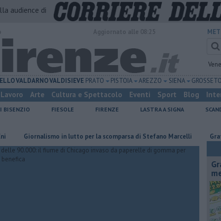
alla audience di
o
Aggiornato alle 08:25
MET
Vene
ELLO
VALDARNO
VALDISIEVE
PRATO
PISTOIA
AREZZO
SIENA
GROSSET
Lavoro
Arte
Cultura e Spettacolo
Eventi
Sport
Blog
Inte
I BISENZIO
FIESOLE
FIRENZE
LASTRA A SIGNA
SCAN
Giornalismo in lutto per la scomparsa di Stefano Marcelli
Grattano e v
Gr
me