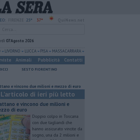
25°
37°
EO:
FIRENZE
QuiNews.net
rdì
07 Agosto 2026
O
LIVORNO
LUCCA
PISA
MASSA CARRARA
rviste
Animali
Pubblicità
Contatti
DICCI
SESTO FIORENTINO
incono due milioni e mezzo di euro
Lavori sulla Firenze-Roma, i treni 
L'articolo di ieri più letto
attano e vincono due milioni e
zzo di euro
Doppio colpo in Toscana
con due tagliandi che
hanno assicurato vincite da
sogno, una da 2 milioni e