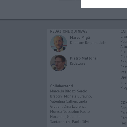
REDAZIONE QUI NEWS
CAT
Cro
Marco Migli
Poli
Direttore Responsabile
Attu
Eco
Cult
Pietro Mattonai
Spo
Redattore
Spet
Inte
Opi
Imp
Collaboratori
Pro
Marcella Bitozzi, Sergio
Braccini, Michele Bufalino,
Valentina Caffieri, Linda
CO
Giuliani, Dina Laurenzi,
Bagn
Monica Nocciolini, Paolo
Cal
Nocentini, Gabriele
Cam
Santarnecchi, Paola Silvi.
Fies