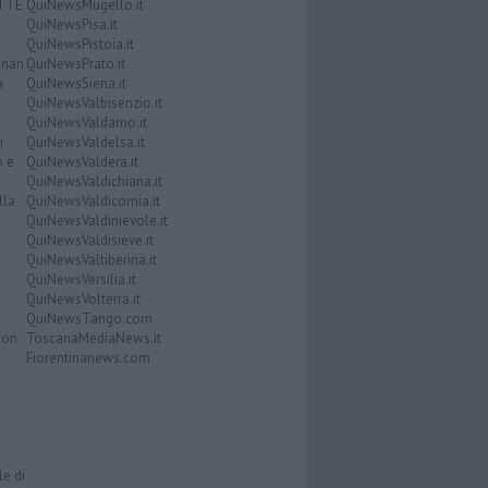
ATTE
QuiNewsMugello.it
QuiNewsPisa.it
QuiNewsPistoia.it
nari
QuiNewsPrato.it
a
QuiNewsSiena.it
QuiNewsValbisenzio.it
QuiNewsValdarno.it
i
QuiNewsValdelsa.it
o e
QuiNewsValdera.it
QuiNewsValdichiana.it
lla
QuiNewsValdicornia.it
QuiNewsValdinievole.it
QuiNewsValdisieve.it
QuiNewsValtiberina.it
QuiNewsVersilia.it
QuiNewsVolterra.it
QuiNewsTango.com
Don
ToscanaMediaNews.it
Fiorentinanews.com
le di