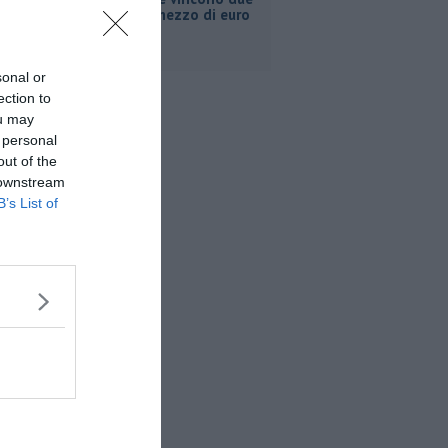
milioni e mezzo di euro
sonal or
ection to
ou may
 personal
out of the
 downstream
B’s List of