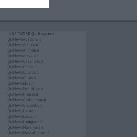
IL NETWORK QuiNews.net
QuiNewsAbetone.it
QuiNewsAmiata.it
QuiNewsAnimali.it
QuiNewsArezzo.it
QuiNewsCasentino.it
QuiNewsCecina.it
QuiNewsChianti.it
QuiNewsCuoio.it
QuiNewsElba.it
i
QuiNewsEmpolese.it
QuiNewsFirenze.it
QuiNewsGarfagnana.it
QuiNewsGrosseto.it
QuiNewsLivorno.it
QuiNewsLucca.it
QuiNewsLunigiana.it
QuiNewsMaremma.it
QuiNewsMassaCarrara.it