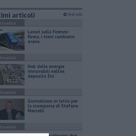
imi articoli
Vedi tutti
ttualità
Lavori sulla Firenze-
Roma, i treni cambiano
orario
ttualità
Hub delle energie
rinnovabili nell'ex
deposito Eni
ttualità
Giornalismo in lutto per
la scomparsa di Stefano
Marcelli
ttualità
Grattano e vincono due