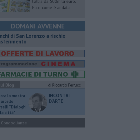
l'altra da 500mila euro.
Ecco come è andata
DOMANI AVVENNE
nchi di San Lorenzo a rischio
asferimento
ui Blog
di Riccardo Ferrucci
INCONTRI
ucca la mostra
D'ARTE
Marcello
selli “Dialoghi
la città"
Condoglianze