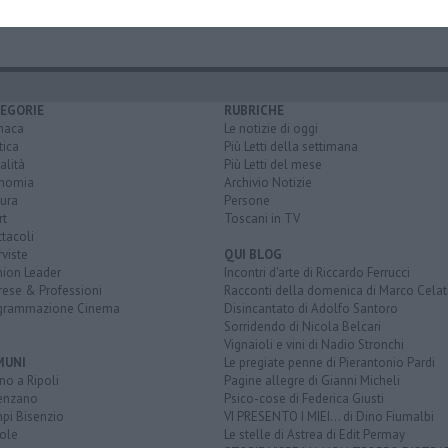
EGORIE
RUBRICHE
naca
Le notizie di oggi
tica
Più Letti della settimana
alità
Più Letti del mese
nomia
Archivio Notizie
ura
Persone
rt
Toscani in TV
tacoli
rviste
QUI BLOG
nion Leader
Incontri d'arte di Riccardo Ferrucci
rese & Professioni
Racconti della domenica di Marco Celat
grammazione Cinema
Disincantato di Adolfo Santoro
Sorridendo di Nicola Belcari
Vignaioli e vini di Nadio Stronchi
MUNI
Le pregiate penne di Pierantonio Pardi
o a Ripoli
Pagine allegre di Gianni Micheli
enzano
Psico-cose di Federica Giusti
pi Bisenzio
VI PRESENTO I MIEI... di Dino Fiumalbi
ole
Le stelle di Astrea di Edit Permay