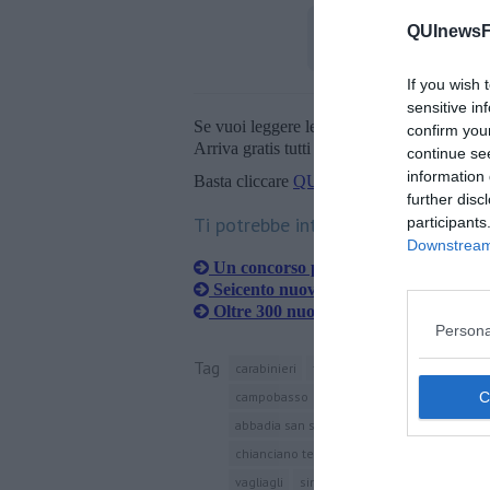
QUInewsFi
If you wish 
sensitive in
Se vuoi leggere le notizie principali della T
confirm you
Arriva gratis tutti i giorni alle 20:00 dirett
continue se
information 
Basta cliccare
QUI
further disc
Ti potrebbe interessare anche:
participants
Downstream 
Un concorso per diventare ufficiali de
Seicento nuovi marescialli giurano in
Oltre 300 nuovi carabinieri per la To
Persona
Tag
carabinieri
firenze
oltrarno
scandicci
campobasso
iglesias
taranto
torino
abbadia san salvatore
buonconvento
m
chianciano terme
chiusi
sarteano
cas
vagliagli
sinalunga
san gimignano
as