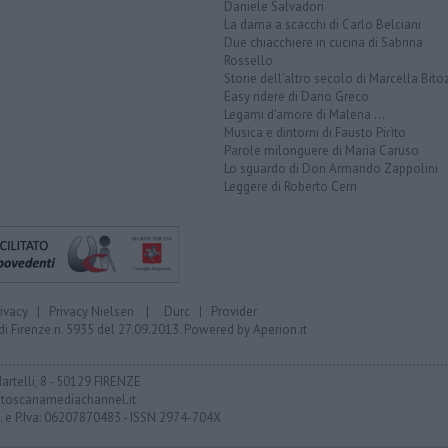
Daniele Salvadori
La dama a scacchi di Carlo Belciani
Due chiacchiere in cucina di Sabrina
Rossello
Storie dell'altro secolo di Marcella Bito
Easy ridere di Dario Greco
Legami d'amore di Malena ...
Musica e dintorni di Fausto Pirìto
Parole milonguere di Maria Caruso
Lo sguardo di Don Armando Zappolini
Leggere di Roberto Cerri
rivacy
|
Privacy Nielsen
|
Durc
|
Provider
di Firenze n. 5935 del 27.09.2013. Powered by
Aperion.it
Martelli, 8 - 50129 FIRENZE
toscanamediachannel.it
F. e P.Iva: 06207870483 - ISSN 2974-704X