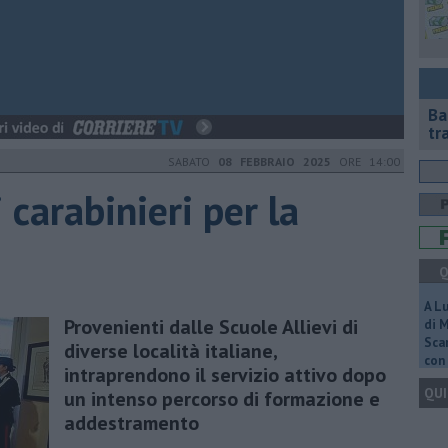
Ba
tr
SABATO
08 FEBBRAIO 2025
ORE 14:00
 carabinieri per la
Q
A L
Provenienti dalle Scuole Allievi di
di 
Scar
diverse località italiane,
con 
intraprendono il servizio attivo dopo
QUI
un intenso percorso di formazione e
addestramento