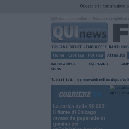
Questo sito contribuisce 
QUI
quotidiano online.
Percorso semplificat
TOSCANA
FIRENZE
EMPOLESE
CHIANTI
MUG
Home
Cronaca
Politica
Attualità
BAGNO A RIPOLI
CALENZANO
CAMP
SIGNA
cambiano orario
Hub delle energie rinnovabili nell'ex deposito Eni
Tutti i titoli:
La carica delle 90.000:
il fiume di Chicago
invaso da paperelle di
gomma per