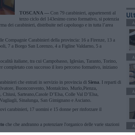
TOSCANA —
Con 79 carabinieri, appartenenti al
Ult
terzo ciclo del 143esimo corso formativo, si potenzia
A
rma dei carabinieri, distribuite nel capoluogo e in tutta l’area
 delle Compagnie Carabinieri della provincia: 16 a Firenze, 13 a
oli, 7 a Borgo San Lorenzo, 4 a Figline Valdarno, 5 a
A
località italiane, tra cui Campobasso, Iglesias, Taranto, Torino,
r completato con successo il loro percorso formativo, iniziano
abinieri che entrati in servizio in provincia di
Siena
. I reparti di
alvatore, Buonconvento, Montalcino, Murlo,Pienza,
A
 Chiusi, Sarteano,Casole D’Elsa, Colle Val D’Elsa,
 Vagliagli, Sinalunga, San Gimignano e Asciano.
vi carabinieri, 17 uomini e 15 donne per rinforzare il
to
che che andranno a potenziare l'organico delle varie stazioni
A