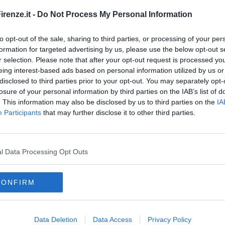
renze.it -
Do Not Process My Personal Information
to opt-out of the sale, sharing to third parties, or processing of your per
formation for targeted advertising by us, please use the below opt-out s
oscana iscriviti alla
Newsletter QUInews - ToscanaMedia.
r selection. Please note that after your opt-out request is processed y
amente nella tua casella di posta.
eing interest-based ads based on personal information utilized by us or
disclosed to third parties prior to your opt-out. You may separately opt-
losure of your personal information by third parties on the IAB’s list of
. This information may also be disclosed by us to third parties on the
IA
Participants
that may further disclose it to other third parties.
i carabinieri
 Toscana
scana
l Data Processing Opt Outs
empoli
borgo san lorenzo
figline valdarno
pontassieve
signa
reggio calabria
roma
velletri
provincia di siena
CONFIRM
ontalcino
murlo
pienza
montepulciano
cetona
ole d'elsa
colle di val d'elsa
poggibonsi
radicondoli
sovicille
Data Deletion
Data Access
Privacy Policy
ciano
provincia di arezzo
provincia di prato