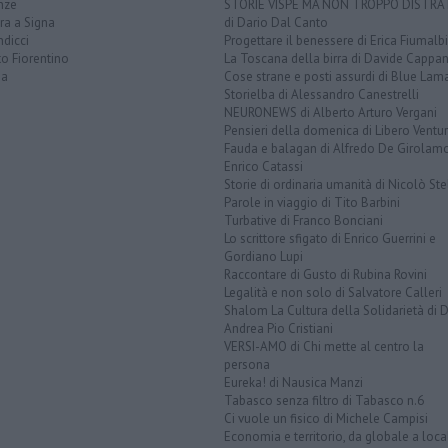
nze
STORIE VISPE MA NON TROPPO DISTR
ra a Signa
di Dario Dal Canto
dicci
Progettare il benessere di Erica Fiumalbi
o Fiorentino
La Toscana della birra di Davide Cappan
na
Cose strane e posti assurdi di Blue Lam
Storielba di Alessandro Canestrelli
NEURONEWS di Alberto Arturo Vergani
Pensieri della domenica di Libero Ventur
Fauda e balagan di Alfredo De Girolam
Enrico Catassi
Storie di ordinaria umanità di Nicolò Ste
Parole in viaggio di Tito Barbini
Turbative di Franco Bonciani
Lo scrittore sfigato di Enrico Guerrini e
Gordiano Lupi
Raccontare di Gusto di Rubina Rovini
Legalità e non solo di Salvatore Calleri
Shalom La Cultura della Solidarietà di 
Andrea Pio Cristiani
VERSI-AMO di Chi mette al centro la
persona
Eureka! di Nausica Manzi
Tabasco senza filtro di Tabasco n.6
Ci vuole un fisico di Michele Campisi
Economia e territorio, da globale a loca